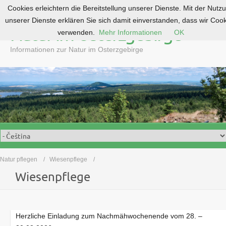
Cookies erleichtern die Bereitstellung unserer Dienste. Mit der Nutz
S
unserer Dienste erklären Sie sich damit einverstanden, dass wir Coo
k
Natur im Osterzgebirge
verwenden.
Mehr Informationen
OK
i
p
Informationen zur Natur im Osterzgebirge
t
o
c
o
n
t
e
n
t
Natur pflegen
Wiesenpflege
Wiesenpflege
Herzliche Einladung zum Nachmähwochenende vom 28. –