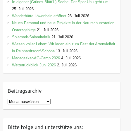
In eigener (Grünes-Blätt’l-) Sache: Der Spar-Uhu geht um!
25. Juli 2026
Wanderhütte Löwenhain eröffnet
23. Juli 2026
Neues Personal und neue Projekte in der Naturschutzstation
Osterzgebirge
21. Juli 2026
Solarpark-Salamitaktik
21. Juli 2026
Wiesen voller Leben: Wir laden ein zum Fest der Artenvielfalt
in Reinhardtsdorf-Schöna
13. Juli 2026
Madagaskar-AG-Camp 2026
4. Juli 2026
Wetterrückblick Juni 2026
2. Juli 2026
Beitragsarchiv
B
e
i
t
Bitte folge und unterstütze uns:
r