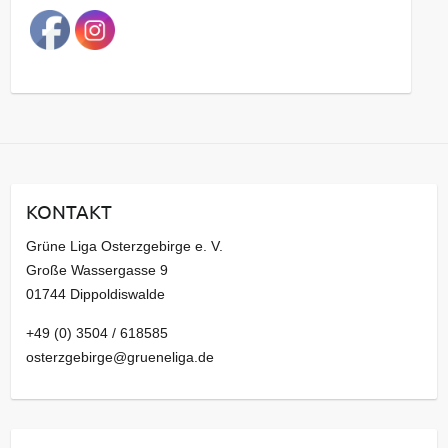
a
g
s
a
r
c
h
i
KONTAKT
v
Grüne Liga Osterzgebirge e. V.
Große Wassergasse 9
01744 Dippoldiswalde
+49 (0) 3504 / 618585
osterzgebirge@grueneliga.de