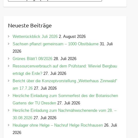
a
t
e
Neueste Beiträge
g
o
Wetterrückblick Juli 2026
2. August 2026
r
Sachsen pflanzt gemeinsam – 1000 Obstbäume
31. Juli
i
2026
e
Grünes Blätt’l 08/2026
28. Juli 2026
n
Ressourcenverbrauch auf dem Prüfstand: Wieviel Bergbau
erträgt die Erde?
27. Juli 2026
Bericht über die Konzeptvorstellung „Wetterhaus Zinnwald“
am 17.7.26
27. Juli 2026
Herzliche Einladung zum Sommerfest des der Botanischen
Gartens der TU Dresden
27. Juli 2026
Herzliche Einladung zum Nachmähwochenende vom 28. –
30.08.2026
27. Juli 2026
Heulager ohne Helge – Nachruf Helge Rochhausen
26. Juli
2026