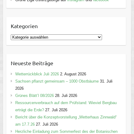
Kategorien
K
a
t
e
Neueste Beiträge
g
o
Wetterrückblick Juli 2026
2. August 2026
r
Sachsen pflanzt gemeinsam – 1000 Obstbäume
31. Juli
i
2026
e
Grünes Blätt’l 08/2026
28. Juli 2026
n
Ressourcenverbrauch auf dem Prüfstand: Wieviel Bergbau
erträgt die Erde?
27. Juli 2026
Bericht über die Konzeptvorstellung „Wetterhaus Zinnwald“
am 17.7.26
27. Juli 2026
Herzliche Einladung zum Sommerfest des der Botanischen