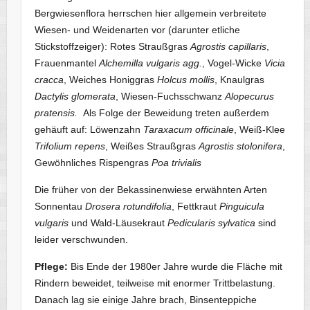
Bergwiesenflora herrschen hier allgemein verbreitete
Wiesen- und Weidenarten vor (darunter etliche
Stickstoffzeiger): Rotes Straußgras
Agrostis capillaris
,
Frauenmantel
Alchemilla vulgaris agg.
, Vogel-Wicke
Vicia
cracca
, Weiches Honiggras
Holcus mollis
, Knaulgras
Dactylis glomerata
, Wiesen-Fuchsschwanz
Alopecurus
pratensis.
Als Folge der Beweidung treten außerdem
gehäuft auf: Löwenzahn
Taraxacum officinale
, Weiß-Klee
Trifolium repens
, Weißes Straußgras
Agrostis stolonifera
,
Gewöhnliches Rispengras
Poa trivialis
Die früher von der Bekassinenwiese erwähnten Arten
Sonnentau
Drosera rotundifolia
, Fettkraut
Pinguicula
vulgaris
und Wald-Läusekraut
Pedicularis sylvatica
sind
leider verschwunden.
Pflege:
Bis Ende der 1980er Jahre wurde die Fläche mit
Rindern beweidet, teilweise mit enormer Trittbelastung.
Danach lag sie einige Jahre brach, Binsenteppiche