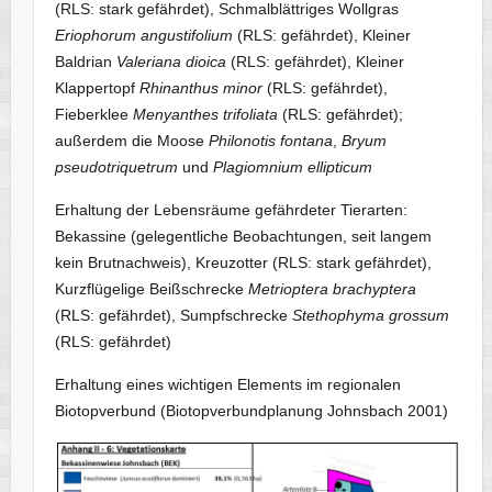
(RLS: stark gefährdet), Schmalblättriges Wollgras
Eriophorum angustifolium
(RLS: gefährdet), Kleiner
Baldrian
Valeriana dioica
(RLS: gefährdet), Kleiner
Klappertopf
Rhinanthus minor
(RLS: gefährdet),
Fieberklee
Menyanthes trifoliata
(RLS: gefährdet);
außerdem die Moose
Philonotis fontana
,
Bryum
pseudotriquetrum
und
Plagiomnium ellipticum
Erhaltung der Lebensräume gefährdeter Tierarten:
Bekassine (gelegentliche Beobachtungen, seit langem
kein Brutnachweis), Kreuzotter (RLS: stark gefährdet),
Kurzflügelige Beißschrecke
Metrioptera brachyptera
(RLS: gefährdet), Sumpfschrecke
Stethophyma grossum
(RLS: gefährdet)
Erhaltung eines wichtigen Elements im regionalen
Biotopverbund (Biotopverbundplanung Johnsbach 2001)