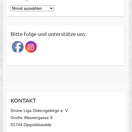
B
e
i
t
Bitte folge und unterstütze uns:
r
a
g
s
a
r
c
h
i
KONTAKT
v
Grüne Liga Osterzgebirge e. V.
Große Wassergasse 9
01744 Dippoldiswalde