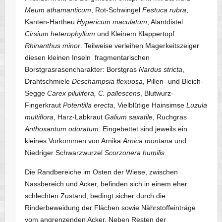
Meum athamanticum
, Rot-Schwingel
Festuca rubra
,
Kanten-Hartheu
Hypericum maculatum
, Alantdistel
Cirsium heterophyllum
und Kleinem Klappertopf
Rhinanthus minor
. Teilweise verleihen Magerkeitszeiger
diesen kleinen Inseln fragmentarischen
Borstgrasrasencharakter: Borstgras
Nardus stricta
,
Drahtschmiele
Deschampsia flexuosa
, Pillen- und Bleich-
Segge
Carex pilulifera, C. pallescens
, Blutwurz-
Fingerkraut
Potentilla erecta
, Vielblütige Hainsimse
Luzula
multiflora
, Harz-Labkraut
Galium saxatile
, Ruchgras
Anthoxantum odoratum.
Eingebettet sind jeweils ein
kleines Vorkommen von Arnika
Arnica montana
und
Niedriger Schwarzwurzel
Scorzonera humilis
.
Die Randbereiche im Osten der Wiese, zwischen
Nassbereich und Acker, befinden sich in einem eher
schlechten Zustand, bedingt sicher durch die
Rinderbeweidung der Flächen sowie Nährstoffeinträge
vom angrenzenden Acker. Neben Resten der