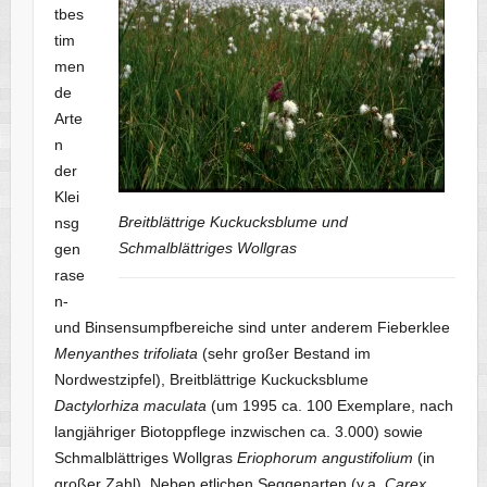
tbes
tim
men
de
Arte
n
der
Klei
Breitblättrige Kuckucksblume und
nsg
Schmalblättriges Wollgras
gen
rase
n-
und Binsensumpfbereiche sind unter anderem Fieberklee
Menyanthes trifoliata
(sehr großer Bestand im
Nordwestzipfel), Breitblättrige Kuckucksblume
Dactylorhiza maculata
(um 1995 ca. 100 Exemplare, nach
langjähriger Biotoppflege inzwischen ca. 3.000) sowie
Schmalblättriges Wollgras
Eriophorum angustifolium
(in
großer Zahl). Neben etlichen Seggenarten (v.a.
Carex