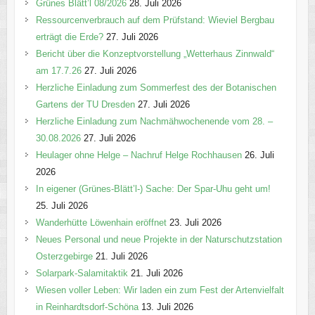
e
Grünes Blätt’l 08/2026
28. Juli 2026
n
Ressourcenverbrauch auf dem Prüfstand: Wieviel Bergbau
erträgt die Erde?
27. Juli 2026
Bericht über die Konzeptvorstellung „Wetterhaus Zinnwald“
am 17.7.26
27. Juli 2026
Herzliche Einladung zum Sommerfest des der Botanischen
Gartens der TU Dresden
27. Juli 2026
Herzliche Einladung zum Nachmähwochenende vom 28. –
30.08.2026
27. Juli 2026
Heulager ohne Helge – Nachruf Helge Rochhausen
26. Juli
2026
In eigener (Grünes-Blätt’l-) Sache: Der Spar-Uhu geht um!
25. Juli 2026
Wanderhütte Löwenhain eröffnet
23. Juli 2026
Neues Personal und neue Projekte in der Naturschutzstation
Osterzgebirge
21. Juli 2026
Solarpark-Salamitaktik
21. Juli 2026
Wiesen voller Leben: Wir laden ein zum Fest der Artenvielfalt
in Reinhardtsdorf-Schöna
13. Juli 2026