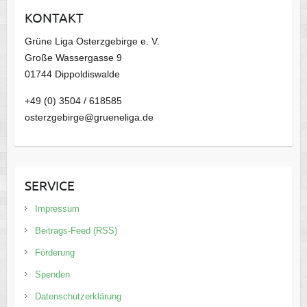
i
KONTAKT
v
Grüne Liga Osterzgebirge e. V.
Große Wassergasse 9
01744 Dippoldiswalde
+49 (0) 3504 / 618585
osterzgebirge@grueneliga.de
SERVICE
Impressum
Beitrags-Feed (RSS)
Förderung
Spenden
Datenschutzerklärung