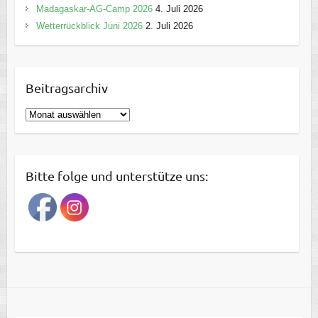
Madagaskar-AG-Camp 2026
4. Juli 2026
Wetterrückblick Juni 2026
2. Juli 2026
Beitragsarchiv
B
e
i
t
Bitte folge und unterstütze uns:
r
a
g
s
a
r
c
h