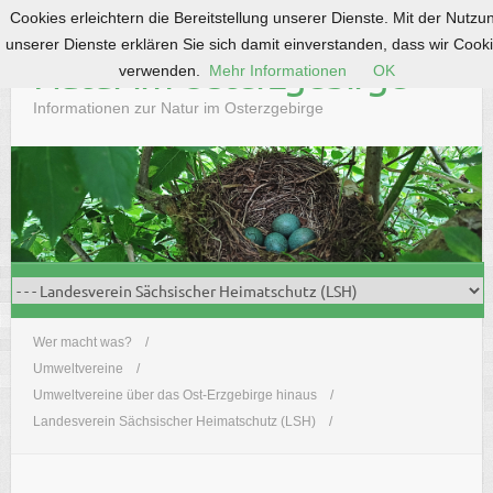
Cookies erleichtern die Bereitstellung unserer Dienste. Mit der Nutzu
S
unserer Dienste erklären Sie sich damit einverstanden, dass wir Cook
k
Natur im Osterzgebirge
verwenden.
Mehr Informationen
OK
i
p
Informationen zur Natur im Osterzgebirge
t
o
c
o
n
t
e
n
t
Wer macht was?
Umweltvereine
Umweltvereine über das Ost-Erzgebirge hinaus
Landesverein Sächsischer Heimatschutz (LSH)