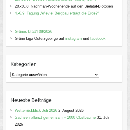
28.-30.8. Nachmäh-Wochenende auf den Bielatal-Biotopen
4.-6.9. Tagung „Wieviel Bergbau erträgt die Erde?“
Grünes Blätt’l 08/2026
Grüne Liga Osterzgebirge auf
instagram
und
facebook
Kategorien
K
a
t
e
Neueste Beiträge
g
o
Wetterrückblick Juli 2026
2. August 2026
r
Sachsen pflanzt gemeinsam – 1000 Obstbäume
31. Juli
i
2026