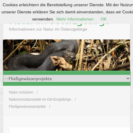
Cookies erleichtern die Bereitstellung unserer Dienste. Mit der Nutzu
S
unserer Dienste erklären Sie sich damit einverstanden, dass wir Cook
k
Natur im Osterzgebirge
verwenden.
Mehr Informationen
OK
i
p
Informationen zur Natur im Osterzgebirge
t
o
c
o
n
t
e
n
t
Natur schützen
Naturschutzprojekte im Ost-Erzgebirge
Fließgewässerprojekte