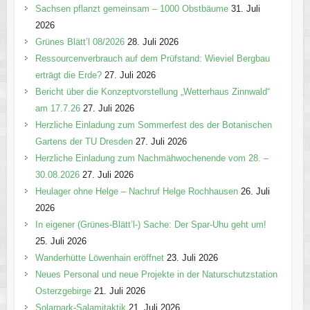
e
Sachsen pflanzt gemeinsam – 1000 Obstbäume
31. Juli
n
2026
Grünes Blätt’l 08/2026
28. Juli 2026
Ressourcenverbrauch auf dem Prüfstand: Wieviel Bergbau
erträgt die Erde?
27. Juli 2026
Bericht über die Konzeptvorstellung „Wetterhaus Zinnwald“
am 17.7.26
27. Juli 2026
Herzliche Einladung zum Sommerfest des der Botanischen
Gartens der TU Dresden
27. Juli 2026
Herzliche Einladung zum Nachmähwochenende vom 28. –
30.08.2026
27. Juli 2026
Heulager ohne Helge – Nachruf Helge Rochhausen
26. Juli
2026
In eigener (Grünes-Blätt’l-) Sache: Der Spar-Uhu geht um!
25. Juli 2026
Wanderhütte Löwenhain eröffnet
23. Juli 2026
Neues Personal und neue Projekte in der Naturschutzstation
Osterzgebirge
21. Juli 2026
Solarpark-Salamitaktik
21. Juli 2026