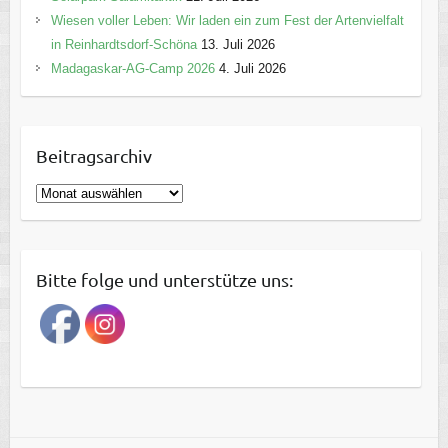
Wiesen voller Leben: Wir laden ein zum Fest der Artenvielfalt
in Reinhardtsdorf-Schöna
13. Juli 2026
Madagaskar-AG-Camp 2026
4. Juli 2026
Beitragsarchiv
B
e
i
t
Bitte folge und unterstütze uns:
r
a
g
s
a
r
c