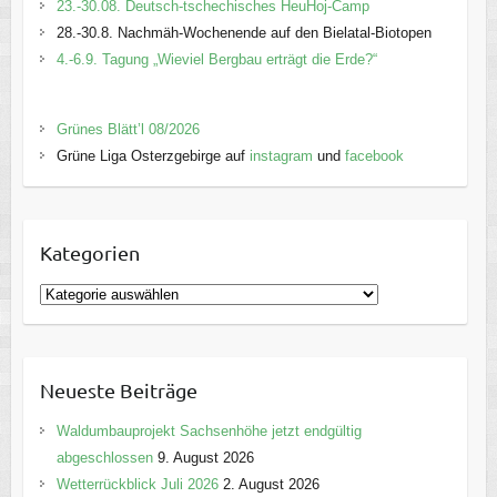
23.-30.08. Deutsch-tschechisches HeuHoj-Camp
28.-30.8. Nachmäh-Wochenende auf den Bielatal-Biotopen
4.-6.9. Tagung „Wieviel Bergbau erträgt die Erde?“
Grünes Blätt’l 08/2026
Grüne Liga Osterzgebirge auf
instagram
und
facebook
Kategorien
K
a
t
e
Neueste Beiträge
g
o
Waldumbauprojekt Sachsenhöhe jetzt endgültig
r
abgeschlossen
9. August 2026
i
Wetterrückblick Juli 2026
2. August 2026