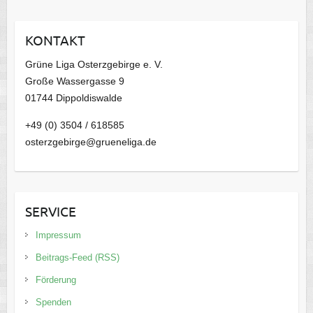
h
i
KONTAKT
v
Grüne Liga Osterzgebirge e. V.
Große Wassergasse 9
01744 Dippoldiswalde
+49 (0) 3504 / 618585
osterzgebirge@grueneliga.de
SERVICE
Impressum
Beitrags-Feed (RSS)
Förderung
Spenden