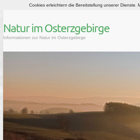
Cookies erleichtern die Bereitstellung unserer Dienste.
S
k
i
Natur im Osterzgebirge
p
t
Informationen zur Natur im Osterzgebirge
o
c
o
n
t
e
n
t