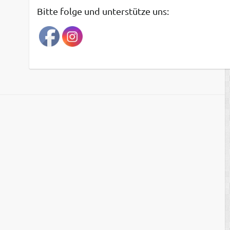
t
Bitte folge und unterstütze uns:
r
a
g
s
a
r
c
h
i
v