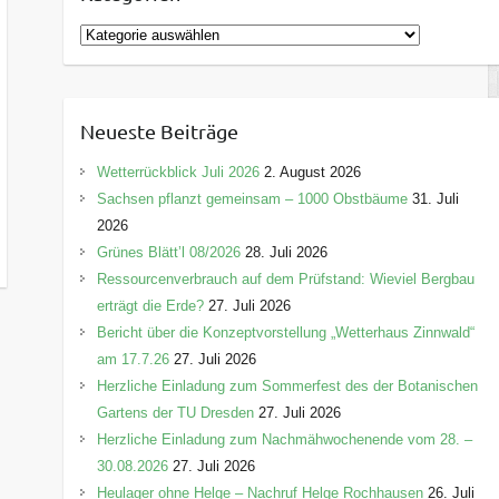
K
a
t
e
Neueste Beiträge
g
o
Wetterrückblick Juli 2026
2. August 2026
r
Sachsen pflanzt gemeinsam – 1000 Obstbäume
31. Juli
i
2026
e
Grünes Blätt’l 08/2026
28. Juli 2026
n
Ressourcenverbrauch auf dem Prüfstand: Wieviel Bergbau
erträgt die Erde?
27. Juli 2026
Bericht über die Konzeptvorstellung „Wetterhaus Zinnwald“
am 17.7.26
27. Juli 2026
Herzliche Einladung zum Sommerfest des der Botanischen
Gartens der TU Dresden
27. Juli 2026
Herzliche Einladung zum Nachmähwochenende vom 28. –
30.08.2026
27. Juli 2026
Heulager ohne Helge – Nachruf Helge Rochhausen
26. Juli