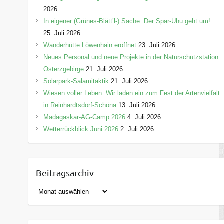
2026
In eigener (Grünes-Blätt’l-) Sache: Der Spar-Uhu geht um!
25. Juli 2026
Wanderhütte Löwenhain eröffnet
23. Juli 2026
Neues Personal und neue Projekte in der Naturschutzstation
Osterzgebirge
21. Juli 2026
Solarpark-Salamitaktik
21. Juli 2026
Wiesen voller Leben: Wir laden ein zum Fest der Artenvielfalt
in Reinhardtsdorf-Schöna
13. Juli 2026
Madagaskar-AG-Camp 2026
4. Juli 2026
Wetterrückblick Juni 2026
2. Juli 2026
Beitragsarchiv
B
e
i