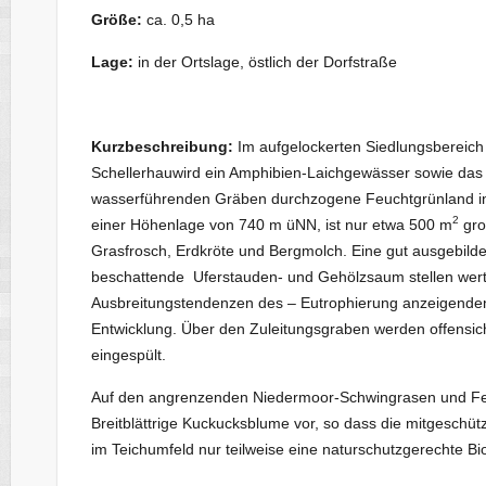
Größe:
ca. 0,5 ha
Lage:
in der Ortslage, östlich der Dorfstraße
Kurzbeschreibung:
Im aufgelockerten Siedlungsbereich
Schellerhauwird ein Amphibien-Laichgewässer sowie da
wasserführenden Gräben durchzogene Feuchtgrünland in s
2
einer Höhenlage von 740 m üNN, ist nur etwa 500 m
gro
Grasfrosch, Erdkröte und Bergmolch. Eine gut ausgebild
beschattende Uferstauden- und Gehölzsaum stellen wert
Ausbreitungstendenzen des – Eutrophierung anzeigenden 
Entwicklung. Über den Zuleitungsgraben werden offensic
eingespült.
Auf den angrenzenden Niedermoor-Schwingrasen und Feu
Breitblättrige Kuckucksblume vor, so dass die mitgeschüt
im Teichumfeld nur teilweise eine naturschutzgerechte Bi