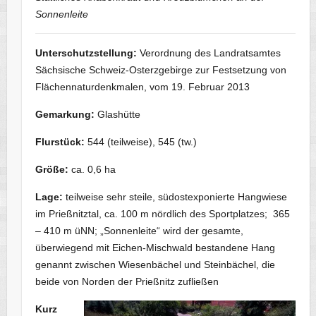
Sonnenleite
Unterschutzstellung:
Verordnung
des Landratsamtes
Sächsische Schweiz-Osterzgebirge zur Festsetzung von
Flächennaturdenkmalen,
vom 19. Februar 2013
Gemarkung:
Glashütte
Flurstück:
544 (teilweise), 545 (tw.)
Größe:
ca. 0,6 ha
Lage:
teilweise sehr steile, südostexponierte Hangwiese
im Prießnitztal, ca. 100 m nördlich des Sportplatzes; 365
– 410 m üNN; „Sonnenleite“ wird der gesamte,
überwiegend mit Eichen-Mischwald bestandene Hang
genannt zwischen Wiesenbächel und Steinbächel, die
beide von Norden der Prießnitz zufließen
Kurz