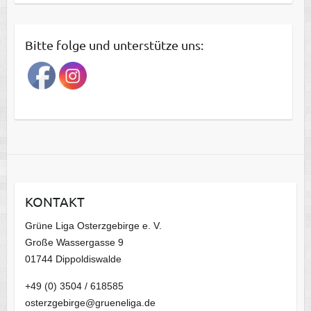
e
i
t
Bitte folge und unterstütze uns:
r
a
g
s
a
r
c
h
i
KONTAKT
v
Grüne Liga Osterzgebirge e. V.
Große Wassergasse 9
01744 Dippoldiswalde
+49 (0) 3504 / 618585
osterzgebirge@grueneliga.de