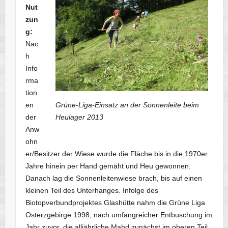
Nut
zun
g:
Nac
h
Info
rma
tion
en
Grüne-Liga-Einsatz an der Sonnenleite beim
der
Heulager 2013
Anw
ohn
er/Besitzer der Wiese wurde die Fläche bis in die 1970er
Jahre hinein per Hand gemäht und Heu gewonnen.
Danach lag die Sonnenleitenwiese brach, bis auf einen
kleinen Teil des Unterhanges. Infolge des
Biotopverbundprojektes Glashütte nahm die Grüne Liga
Osterzgebirge 1998, nach umfangreicher Entbuschung im
Jahr zuvor, die alljährliche Mahd zunächst im oberen Teil