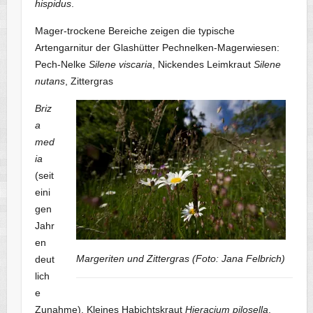
hispidus
.
Mager-trockene Bereiche zeigen die typische
Artengarnitur der Glashütter Pechnelken-Magerwiesen:
Pech-Nelke
Silene viscaria
, Nickendes Leimkraut
Silene
nutans
, Zittergras
Briz
a
med
ia
(seit
eini
gen
Jahr
en
Margeriten und Zittergras (Foto: Jana Felbrich)
deut
lich
e
Zunahme), Kleines Habichtskraut
Hieracium pilosella
,