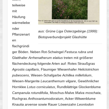
teilweise
mit
Häufung
wärmeliebe
nder
aus: Grüne Liga Osterzgebirge (1999):
Pflanzenart
Biotopverbundprojekt Glashütte
en
flachgründi
ger Böden. Neben Rot-Schwingel
Festuca rubra
und
Glatthafer
Arrhenatherum elatius
treten mit größerer
flächendeckung folgende Arten auf: Rotes Straußgras
Agrostis capillaris
, Flaumiger Wiesenhafer
Helictotrichon
pubescens
, Wiesen-Schafgarbe
Achillea millefolium
,
Wiesen-Margerite
Leucanthemum vilgare
, Gewöhnlicher
Hornklee
Lotus corniculatus
, Rundblättrige Glockenblume
Campanula rotundifolia
, Moschus-Malve
Malva moschata
,
Ruchgras
Anthoxantumodoratum
, Acker-Witwenblume
Knautia arvense
sowie Rauer Löwenzahn
Leontodon