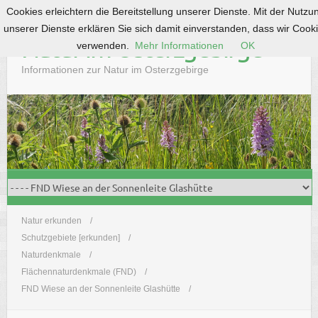
Cookies erleichtern die Bereitstellung unserer Dienste. Mit der Nutzu
S
unserer Dienste erklären Sie sich damit einverstanden, dass wir Cook
k
Natur im Osterzgebirge
verwenden.
Mehr Informationen
OK
i
p
Informationen zur Natur im Osterzgebirge
t
o
c
o
n
t
e
n
t
Natur erkunden
Schutzgebiete [erkunden]
Naturdenkmale
Flächennaturdenkmale (FND)
FND Wiese an der Sonnenleite Glashütte