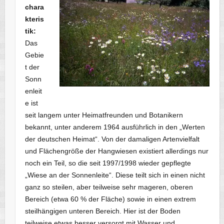
chara
kteris
tik:
Das
Gebie
t der
Sonn
enleit
e ist
seit langem unter Heimatfreunden und Botanikern
bekannt, unter anderem 1964 ausführlich in den „Werten
der deutschen Heimat“. Von der damaligen Artenvielfalt
und Flächengröße der Hangwiesen existiert allerdings nur
noch ein Teil, so die seit 1997/1998 wieder gepflegte
„Wiese an der Sonnenleite“. Diese teilt sich in einen nicht
ganz so steilen, aber teilweise sehr mageren, oberen
Bereich (etwa 60 % der Fläche) sowie in einen extrem
steilhängigen unteren Bereich. Hier ist der Boden
teilweise etwas besser versorgt mit Wasser und