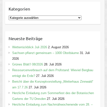
Kategorien
K
a
t
e
Neueste Beiträge
g
o
Wetterrückblick Juli 2026
2. August 2026
r
Sachsen pflanzt gemeinsam – 1000 Obstbäume
31. Juli
i
2026
e
Grünes Blätt’l 08/2026
28. Juli 2026
n
Ressourcenverbrauch auf dem Prüfstand: Wieviel Bergbau
erträgt die Erde?
27. Juli 2026
Bericht über die Konzeptvorstellung „Wetterhaus Zinnwald“
am 17.7.26
27. Juli 2026
Herzliche Einladung zum Sommerfest des der Botanischen
Gartens der TU Dresden
27. Juli 2026
Herzliche Einladung zum Nachmähwochenende vom 28. –