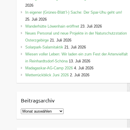
2026
In eigener (Grünes-Blätt’l-) Sache: Der Spar-Uhu geht um!
25. Juli 2026
Wanderhütte Löwenhain eröffnet
23. Juli 2026
Neues Personal und neue Projekte in der Naturschutzstation
Osterzgebirge
21. Juli 2026
Solarpark-Salamitaktik
21. Juli 2026
Wiesen voller Leben: Wir laden ein zum Fest der Artenvielfalt
in Reinhardtsdorf-Schöna
13. Juli 2026
Madagaskar-AG-Camp 2026
4. Juli 2026
Wetterrückblick Juni 2026
2. Juli 2026
Beitragsarchiv
B
e
i