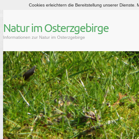
Cookies erleichtern die Bereitstellung unserer Dienste.
S
k
i
Natur im Osterzgebirge
p
t
Informationen zur Natur im Osterzgebirge
o
c
o
n
t
e
n
t