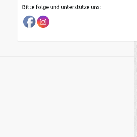
t
Bitte folge und unterstütze uns:
r
a
g
s
a
r
c
h
i
v