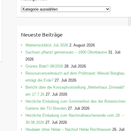
K
a
t
e
Neueste Beiträge
g
o
Wetterrückblick Juli 2026
2. August 2026
r
Sachsen pflanzt gemeinsam – 1000 Obstbäume
31. Juli
i
2026
e
Grünes Blätt’l 08/2026
28. Juli 2026
n
Ressourcenverbrauch auf dem Prüfstand: Wieviel Bergbau
erträgt die Erde?
27. Juli 2026
Bericht über die Konzeptvorstellung „Wetterhaus Zinnwald“
am 17.7.26
27. Juli 2026
Herzliche Einladung zum Sommerfest des der Botanischen
Gartens der TU Dresden
27. Juli 2026
Herzliche Einladung zum Nachmähwochenende vom 28. –
30.08.2026
27. Juli 2026
Heulager ohne Helge – Nachruf Helge Rochhausen
26. Juli