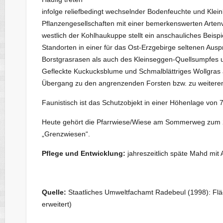
infolge reliefbedingt wechselnder Bodenfeuchte und Kle
Pflanzengesellschaften mit einer bemerkenswerten Artenvi
westlich der Kohlhaukuppe stellt ein anschauliches Beis
Standorten in einer für das Ost-Erzgebirge seltenen Aus
Borstgrasrasen als auch des Kleinseggen-Quellsumpfes u
Gefleckte Kuckucksblume und Schmalblättriges Wollgras
Übergang zu den angrenzenden Forsten bzw. zu weitere
Faunistisch ist das Schutzobjekt in einer Höhenlage von
Heute gehört die Pfarrwiese/Wiese am Sommerweg zum 20
„Grenzwiesen“.
Pflege und Entwicklung:
jahreszeitlich späte Mahd mit
Quelle:
Staatliches Umweltfachamt Radebeul (1998): Flä
erweitert)