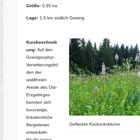
Größe:
0,95 ha
Lage:
1,5 km südlich Geising
Kurzbeschreib
ung:
Auf den
Granitporphyr-
Verwitterungsbö
den der
waldfreien
Areale des Ost-
Erzgebirges
konnten sich
kurzrasige,
kräuterreiche
Gefleckte Kuckucksblume
Bergwiesen
entwickeln.
Häufig treten