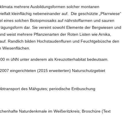
inklimata mehrere Ausbildungsformen solcher montanen
elfalt kleinflächig nebeneinander auf. Die geschützte „Pfarrwiese“
piel eines solchen Biotopmosaiks auf nährstoffarmen und sauren
prägungsform dar. Sie vereint sowohl Elemente der Bergwiesen und
nd weist mehrere Pflanzenarten der Roten Listen wie Arnika,
 auf. Randlich bilden Hochstaudenfluren und Feuchtgebüsche den
n Wiesenflächen.
 700 m üNN unter anderem als Kreuzotterhabitat bedeutsam.
07 eingerichteten (2015 erweiterten) Naturschutzgebiet
 Abtransport des Mähgutes; periodische Entbuschung
chenhafte Naturdenkmale im Weißeritzkreis; Broschüre (Text