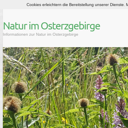
Cookies erleichtern die Bereitstellung unserer Dienste.
S
k
i
Natur im Osterzgebirge
p
t
Informationen zur Natur im Osterzgebirge
o
c
o
n
t
e
n
t