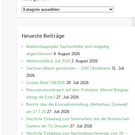
K
a
t
e
Neueste Beiträge
g
o
Waldumbauprojekt Sachsenhöhe jetzt endgültig
r
abgeschlossen
9. August 2026
i
Wetterrückblick Juli 2026
2. August 2026
e
Sachsen pflanzt gemeinsam – 1000 Obstbäume
31. Juli
n
2026
Grünes Blätt’l 08/2026
28. Juli 2026
Ressourcenverbrauch auf dem Prüfstand: Wieviel Bergbau
erträgt die Erde?
27. Juli 2026
Bericht über die Konzeptvorstellung „Wetterhaus Zinnwald“
am 17.7.26
27. Juli 2026
Herzliche Einladung zum Sommerfest des der Botanischen
Gartens der TU Dresden
27. Juli 2026
Herzliche Einladung zum Nachmähwochenende vom 28. –