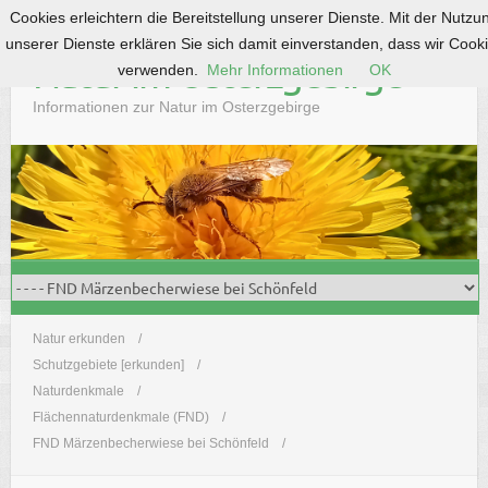
Cookies erleichtern die Bereitstellung unserer Dienste. Mit der Nutzu
S
unserer Dienste erklären Sie sich damit einverstanden, dass wir Cook
k
Natur im Osterzgebirge
verwenden.
Mehr Informationen
OK
i
p
Informationen zur Natur im Osterzgebirge
t
o
c
o
n
t
e
n
t
Natur erkunden
Schutzgebiete [erkunden]
Naturdenkmale
Flächennaturdenkmale (FND)
FND Märzenbecherwiese bei Schönfeld