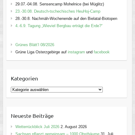
29.07.-04.08. Sensencamp Mohelnice (bei Müglitz)
23.-30.08. Deutsch-tschechisches HeuHoj-Camp
28.-30.8. Nachmäh-Wochenende auf den Bielatal-Biotopen
4.-6.9. Tagung „Wieviel Bergbau erträgt die Erde?“
Grünes Blätt’l 08/2026
Grüne Liga Osterzgebirge auf
instagram
und
facebook
Kategorien
K
a
t
e
Neueste Beiträge
g
o
Wetterrückblick Juli 2026
2. August 2026
r
Sachsen pflanzt gemeinsam – 1000 Obstbäume
31. Juli