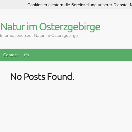
Cookies erleichtern die Bereitstellung unserer Dienste.
S
k
i
Natur im Osterzgebirge
p
t
Informationen zur Natur im Osterzgebirge
o
c
o
Contact
ffh
n
t
No Posts Found.
e
n
t