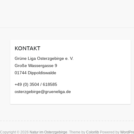
KONTAKT
Grüne Liga Osterzgebirge e. V.
Große Wassergasse 9
01744 Dippoldiswalde
+49 (0) 3504 / 618585
osterzgebirge@grueneliga.de
Copyright © 2026
Natur im Osterzgebirge
. Theme by
Colorlib
Powered by
WordPr