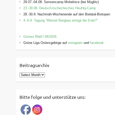
29.07.-04.08. Sensencamp Mohelnice (bei Müglitz)
23.-30.08. Deutsch-tschechisches HeuHoj-Camp
28.-30.8. Nachmäh-Wochenende auf den Bielatal-Biotopen
4.-6.9. Tagung “Wieviel Bergbau erträgt die Erde?”
Grünes Blätt’l 08/2026
Grüne Liga Osterzgebirge auf
instagram
und
facebook
Beitragsarchiv
B
e
i
t
Bitte folge und unterstütze uns:
r
a
g