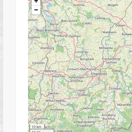
+
−
10 km
10 mi