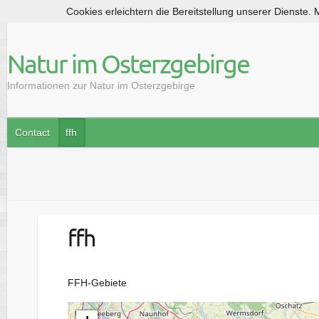
Cookies erleichtern die Bereitstellung unserer Dienste.
S
k
i
Natur im Osterzgebirge
p
t
Informationen zur Natur im Osterzgebirge
o
c
o
Contact
ffh
n
t
e
n
t
ffh
FFH-Gebiete