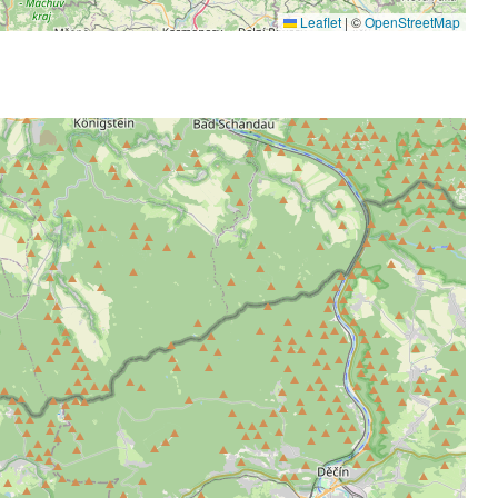
Leaflet
|
©
OpenStreetMap