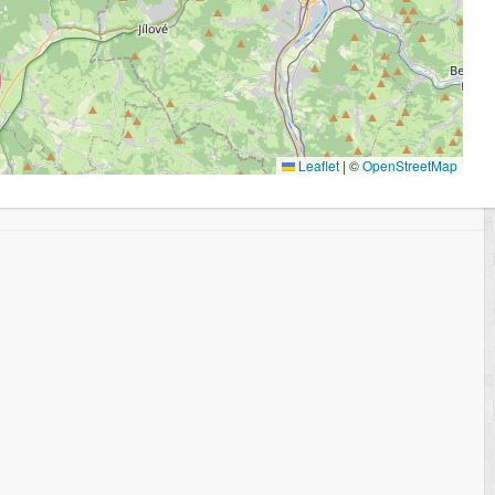
Leaflet
|
©
OpenStreetMap