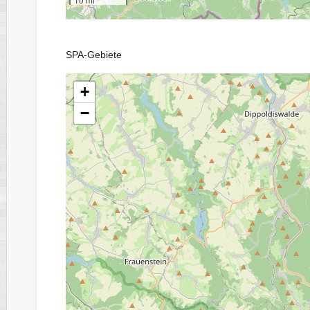
SPA-Gebiete
+
−