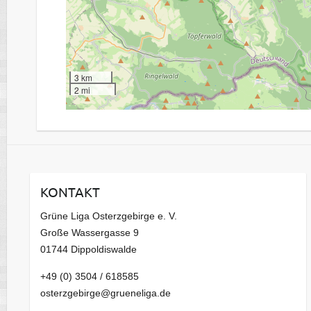
3 km
2 mi
KONTAKT
Grüne Liga Osterzgebirge e. V.
Große Wassergasse 9
01744 Dippoldiswalde
+49 (0) 3504 / 618585
osterzgebirge@grueneliga.de