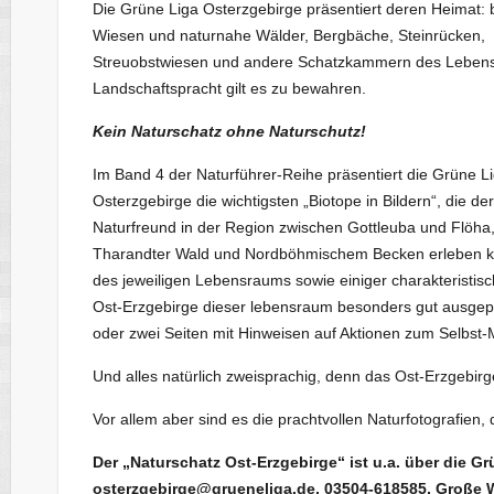
Die Grüne Liga Osterzgebirge präsentiert deren Heimat: 
Wiesen und naturnahe Wälder, Bergbäche, Steinrücken,
Streuobstwiesen und andere Schatzkammern des Lebens
Landschaftspracht gilt es zu bewahren.
Kein Naturschatz ohne Naturschutz!
Im Band 4 der Naturführer-Reihe präsentiert die Grüne L
Osterzgebirge die wichtigsten „Biotope in Bildern“, die 
Naturfreund in der Region zwischen Gottleuba und Flöha
Tharandter Wald und Nordböhmischem Becken erleben kann
des jeweiligen Lebensraums sowie einiger charakteristisc
Ost-Erzgebirge dieser lebensraum besonders gut ausgeprä
oder zwei Seiten mit Hinweisen auf Aktionen zum Selbst-M
Und alles natürlich zweisprachig, denn das Ost-Erzgebir
Vor allem aber sind es die prachtvollen Naturfotografien,
Der „Naturschatz Ost-Erzgebirge“ ist u.a. über die Gr
osterzgebirge@grueneliga.de, 03504-618585, Große 