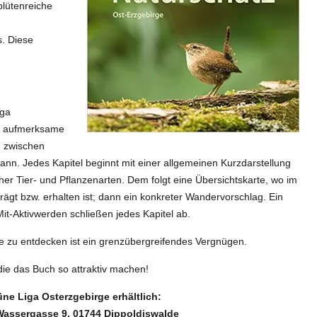
blütenreiche
. Diese
iga
der aufmerksame
, zwischen
. Jedes Kapitel beginnt mit einer allgemeinen Kurzdarstellung
her Tier- und Pflanzenarten. Dem folgt eine Übersichtskarte, wo im
gt bzw. erhalten ist; dann ein konkreter Wandervorschlag. Ein
it-Aktivwerden schließen jedes Kapitel ab.
ge zu entdecken ist ein grenzübergreifendes Vergnügen.
 die das Buch so attraktiv machen!
üne Liga Osterzgebirge erhältlich:
Wassergasse 9, 01744 Dippoldiswalde