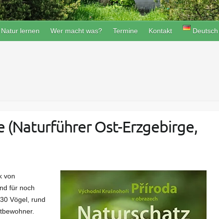
Natur lernen
Wer macht was?
Termine
Kontakt
Deutsch
 (Naturführer Ost-Erzgebirge,
k von
nd für noch
130 Vögel, rund
itbewohner.