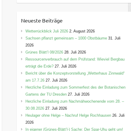
a
t
e
Neueste Beiträge
g
o
Wetterrückblick Juli 2026
2. August 2026
r
Sachsen pflanzt gemeinsam – 1000 Obstbäume
31. Juli
i
2026
e
Grünes Blätt’l 08/2026
28. Juli 2026
n
Ressourcenverbrauch auf dem Prüfstand: Wieviel Bergbau
erträgt die Erde?
27. Juli 2026
Bericht über die Konzeptvorstellung „Wetterhaus Zinnwald“
am 17.7.26
27. Juli 2026
Herzliche Einladung zum Sommerfest des der Botanischen
Gartens der TU Dresden
27. Juli 2026
Herzliche Einladung zum Nachmähwochenende vom 28. –
30.08.2026
27. Juli 2026
Heulager ohne Helge – Nachruf Helge Rochhausen
26. Juli
2026
In eigener (Grünes-Blätt’l-) Sache: Der Spar-Uhu geht um!