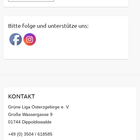
e
i
t
Bitte folge und unterstütze uns:
r
a
g
s
a
r
c
h
i
KONTAKT
v
Grüne Liga Osterzgebirge e. V.
Große Wassergasse 9
01744 Dippoldiswalde
+49 (0) 3504 / 618585