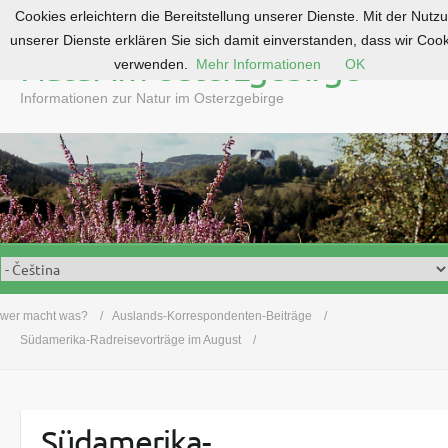
Cookies erleichtern die Bereitstellung unserer Dienste. Mit der Nutz
S
unserer Dienste erklären Sie sich damit einverstanden, dass wir Coo
k
Natur im Osterzgebirge
verwenden.
Mehr Informationen
OK
i
p
Informationen zur Natur im Osterzgebirge
t
o
c
o
n
t
e
n
t
wer macht was?
Auslands-Korrespondenten-Beiträge
Südamerika-Radreisevorträge im August
Südamerika-