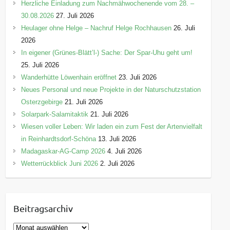
Herzliche Einladung zum Nachmähwochenende vom 28. –
30.08.2026
27. Juli 2026
Heulager ohne Helge – Nachruf Helge Rochhausen
26. Juli
2026
In eigener (Grünes-Blätt’l-) Sache: Der Spar-Uhu geht um!
25. Juli 2026
Wanderhütte Löwenhain eröffnet
23. Juli 2026
Neues Personal und neue Projekte in der Naturschutzstation
Osterzgebirge
21. Juli 2026
Solarpark-Salamitaktik
21. Juli 2026
Wiesen voller Leben: Wir laden ein zum Fest der Artenvielfalt
in Reinhardtsdorf-Schöna
13. Juli 2026
Madagaskar-AG-Camp 2026
4. Juli 2026
Wetterrückblick Juni 2026
2. Juli 2026
Beitragsarchiv
B