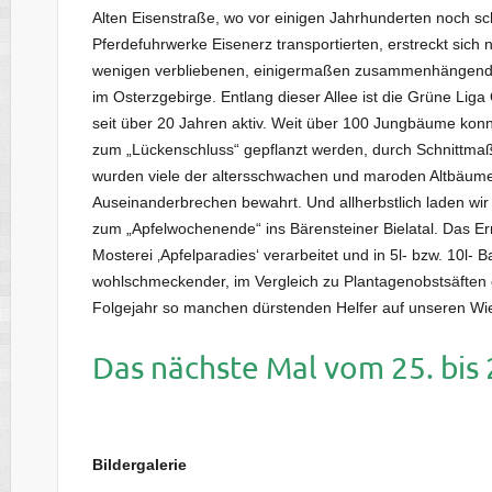
Alten Eisenstraße, wo vor einigen Jahrhunderten noch 
Pferdefuhrwerke Eisenerz transportierten, erstreckt sich 
wenigen verbliebenen, einigermaßen zusammenhängend
im Osterzgebirge. Entlang dieser Allee ist die Grüne Liga
seit über 20 Jahren aktiv. Weit über 100 Jungbäume kon
zum „Lückenschluss“ gepflanzt werden, durch Schnittm
wurden viele der altersschwachen und maroden Altbäum
Auseinanderbrechen bewahrt. Und allherbstlich laden w
zum „Apfelwochenende“ ins Bärensteiner Bielatal. Das E
Mosterei ‚Apfelparadies‘ verarbeitet und in 5l- bzw. 10l-
wohlschmeckender, im Vergleich zu Plantagenobstsäften e
Folgejahr so manchen dürstenden Helfer auf unseren Wie
Das nächste Mal vom 25. bis
Bildergalerie