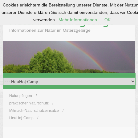
Cookies erleichtern die Bereitstellung unserer Dienste. Mit der Nutzu
S
unserer Dienste erklären Sie sich damit einverstanden, dass wir Cook
k
Natur im Osterzgebirge
verwenden.
Mehr Informationen
OK
i
p
Informationen zur Natur im Osterzgebirge
t
o
c
o
n
t
e
n
t
Natur pflegen
praktischer Naturschutz
Mitmach-Naturschutzeinsätze
HeuHoj-Camp