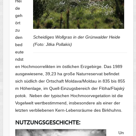
Hei
de
geh
ört
zu
Scheidiges Wollgras in der Grünwalder Heide
den
(Foto: Jitka Pollakis)
bed
eute
ndst
en Hochmoorrelikten im östlichen Erzgebirge. Das 1989
ausgewiesene, 39,23 ha große Naturreservat befindet
sich südlich der Ortschaft Moldava/Moldau in 835 bis 855
m Höhenlage, im Quell-Einzugsbereich der Flöha/Flajský
potok. Neben der typischen Hochmoorvegetation ist die
Vogelwelt wertbestimmend, insbesondere als einer der
letzten verbliebenen Kern-Lebensräume des Birkhuhns.
NUTZUNGSGESCHICHTE:
Un