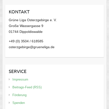
i
KONTAKT
v
Grüne Liga Osterzgebirge e. V.
Große Wassergasse 9
01744 Dippoldiswalde
+49 (0) 3504 / 618585
osterzgebirge@grueneliga.de
SERVICE
Impressum
Beitrags-Feed (RSS)
Förderung
Spenden