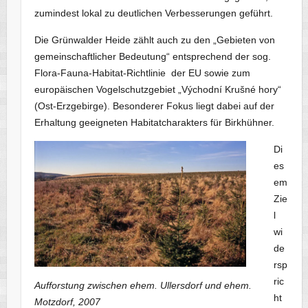
zumindest lokal zu deutlichen Verbesserungen geführt.
Die Grünwalder Heide zählt auch zu den „Gebieten von
gemeinschaftlicher Bedeutung“ entsprechend der sog.
Flora-Fauna-Habitat-Richtlinie der EU sowie zum
europäischen Vogelschutzgebiet „Východní Krušné hory“
(Ost-Erzgebirge). Besonderer Fokus liegt dabei auf der
Erhaltung geeigneten Habitatcharakters für Birkhühner.
Di
es
em
Zie
l
wi
de
rsp
ric
Aufforstung zwischen ehem. Ullersdorf und ehem.
ht
Motzdorf, 2007