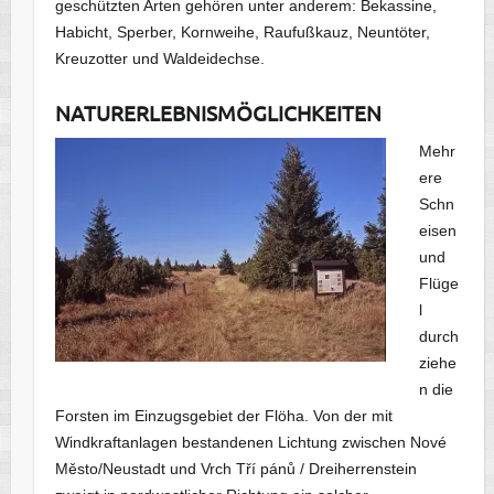
geschützten Arten gehören unter anderem: Bekassine,
Habicht, Sperber, Kornweihe, Raufußkauz, Neuntöter,
Kreuzotter und Waldeidechse.
NATURERLEBNISMÖGLICHKEITEN
Mehr
ere
Schn
eisen
und
Flüge
l
durch
ziehe
n die
Forsten im Einzugsgebiet der Flöha. Von der mit
Windkraftanlagen bestandenen Lichtung zwischen Nové
Město/Neustadt und Vrch Tří pánů / Dreiherrenstein