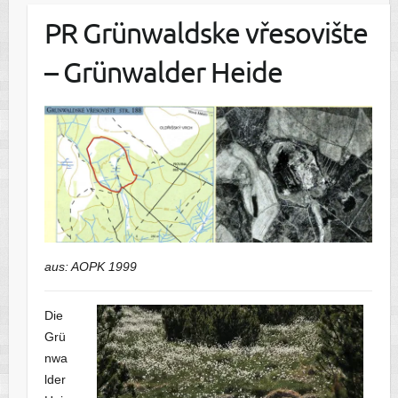
PR Grünwaldske vřesovište
– Grünwalder Heide
aus: AOPK 1999
Die
Grü
nwa
lder