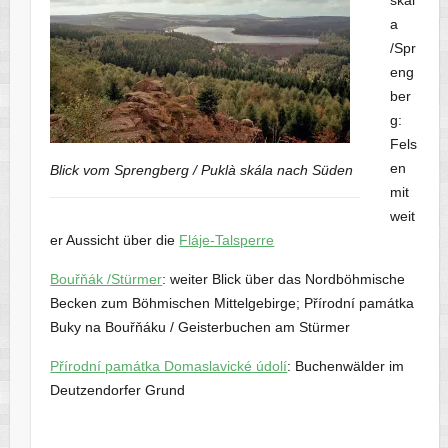
skál
a
/Spr
eng
ber
g:
Fels
en
Blick vom Sprengberg / Puklà skála nach Süden
mit
weit
er Aussicht über die
Fláje-Talsperre
Bouřňák /Stürmer
: weiter Blick über das Nordböhmische
Becken zum Böhmischen Mittelgebirge; Přírodní památka
Buky na Bouřňáku / Geisterbuchen am Stürmer
Přírodní památka Domaslavické údolí
: Buchenwälder im
Deutzendorfer Grund