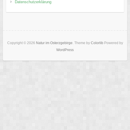
Datenschutzerklärung
Copyright © 2026
Natur im Osterzgebirge
. Theme by
Colorlib
Powered by
WordPress