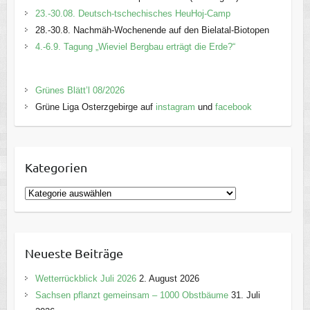
23.-30.08. Deutsch-tschechisches HeuHoj-Camp
28.-30.8. Nachmäh-Wochenende auf den Bielatal-Biotopen
4.-6.9. Tagung „Wieviel Bergbau erträgt die Erde?“
Grünes Blätt’l 08/2026
Grüne Liga Osterzgebirge auf
instagram
und
facebook
Kategorien
K
a
t
e
Neueste Beiträge
g
o
Wetterrückblick Juli 2026
2. August 2026
r
Sachsen pflanzt gemeinsam – 1000 Obstbäume
31. Juli
i