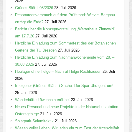
2026
e
Grünes Blätt’l 08/2026
28. Juli 2026
n
Ressourcenverbrauch auf dem Prüfstand: Wieviel Bergbau
erträgt die Erde?
27. Juli 2026
Bericht über die Konzeptvorstellung „Wetterhaus Zinnwald“
am 17.7.26
27. Juli 2026
Herzliche Einladung zum Sommerfest des der Botanischen
Gartens der TU Dresden
27. Juli 2026
Herzliche Einladung zum Nachmähwochenende vom 28. –
30.08.2026
27. Juli 2026
Heulager ohne Helge – Nachruf Helge Rochhausen
26. Juli
2026
In eigener (Grünes-Blätt’l-) Sache: Der Spar-Uhu geht um!
25. Juli 2026
Wanderhütte Löwenhain eröffnet
23. Juli 2026
Neues Personal und neue Projekte in der Naturschutzstation
Osterzgebirge
21. Juli 2026
Solarpark-Salamitaktik
21. Juli 2026
Wiesen voller Leben: Wir laden ein zum Fest der Artenvielfalt