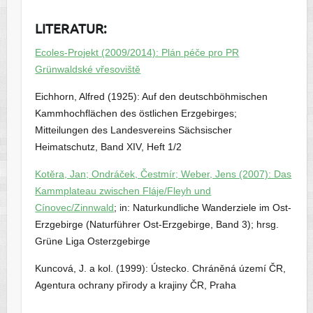
LITERATUR:
Ecoles-Projekt (2009/2014): Plán péče pro PR
Grünwaldské vřesoviště
Eichhorn, Alfred (1925): Auf den deutschböhmischen
Kammhochflächen des östlichen Erzgebirges;
Mitteilungen des Landesvereins Sächsischer
Heimatschutz, Band XIV, Heft 1/2
Kotěra, Jan; Ondráček, Čestmír; Weber, Jens (2007): Das
Kammplateau zwischen Fláje/Fleyh und
Cínovec/Zinnwald
; in: Naturkundliche Wanderziele im Ost-
Erzgebirge (Naturführer Ost-Erzgebirge, Band 3); hrsg.
Grüne Liga Osterzgebirge
Kuncová, J. a kol. (1999): Ústecko. Chráněná území ČR,
Agentura ochrany přirody a krajiny ČR, Praha