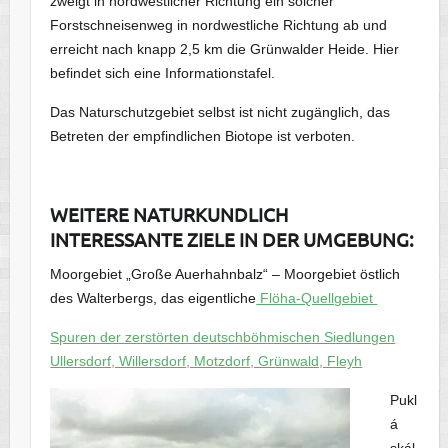
zweigt in nordwestlicher Richtung ein solcher
Forstschneisenweg in nordwestliche Richtung ab und
erreicht nach knapp 2,5 km die Grünwalder Heide. Hier
befindet sich eine Informationstafel.
Das Naturschutzgebiet selbst ist nicht zugänglich, das
Betreten der empfindlichen Biotope ist verboten.
WEITERE NATURKUNDLICH
INTERESSANTE ZIELE IN DER UMGEBUNG:
Moorgebiet „Große Auerhahnbalz“ – Moorgebiet östlich
des Walterbergs, das eigentliche
Flöha-Quellgebiet
Spuren der zerstörten deutschböhmischen Siedlungen
Ullersdorf, Willersdorf, Motzdorf, Grünwald, Fleyh
Pukl
á