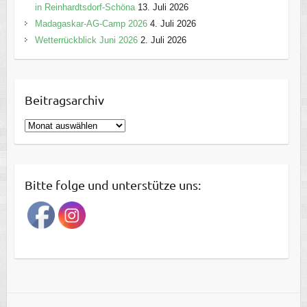
in Reinhardtsdorf-Schöna
13. Juli 2026
Madagaskar-AG-Camp 2026
4. Juli 2026
Wetterrückblick Juni 2026
2. Juli 2026
Beitragsarchiv
B
e
i
t
Bitte folge und unterstütze uns:
r
a
g
s
a
r
c
h