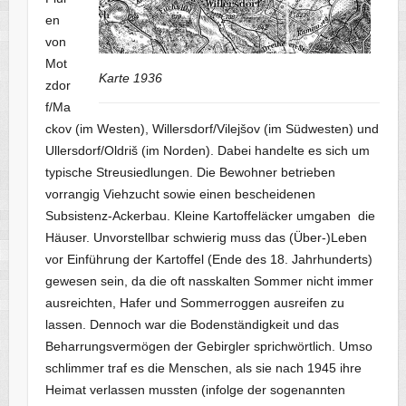
en
von
Mot
Karte 1936
zdor
f/Ma
ckov (im Westen), Willersdorf/Vilejšov (im Südwesten) und
Ullersdorf/Oldriš (im Norden). Dabei handelte es sich um
typische Streusiedlungen. Die Bewohner betrieben
vorrangig Viehzucht sowie einen bescheidenen
Subsistenz-Ackerbau. Kleine Kartoffeläcker umgaben die
Häuser. Unvorstellbar schwierig muss das (Über-)Leben
vor Einführung der Kartoffel (Ende des 18. Jahrhunderts)
gewesen sein, da die oft nasskalten Sommer nicht immer
ausreichten, Hafer und Sommerroggen ausreifen zu
lassen. Dennoch war die Bodenständigkeit und das
Beharrungsvermögen der Gebirgler sprichwörtlich. Umso
schlimmer traf es die Menschen, als sie nach 1945 ihre
Heimat verlassen mussten (infolge der sogenannten