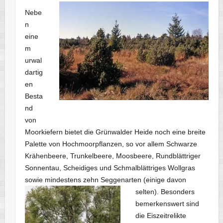
Nebe
n
eine
m
urwal
dartig
en
Besta
nd
von
Moorkiefern bietet die Grünwalder Heide noch eine breite
Palette von Hochmoorpflanzen, so vor allem Schwarze
Krähenbeere, Trunkelbeere, Moosbeere, Rundblättriger
Sonnentau, Scheidiges und Schmalblättriges Wollgras
sowie mindestens zehn Seggenarten (einige davon
selten). B
esonders
bemerkenswert sind
die Eiszeitrelikte