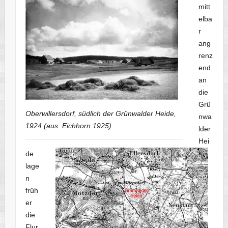
mitt
elba
r
ang
renz
end
an
die
Grü
Oberwillersdorf, südlich der Grünwalder Heide,
nwa
1924 (aus: Eichhorn 1925)
lder
Hei
de
lage
n
früh
er
die
Flur