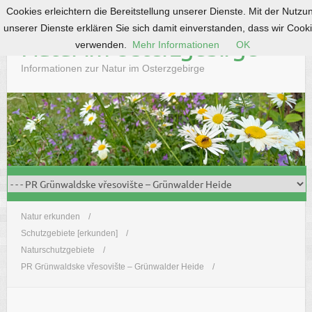
Cookies erleichtern die Bereitstellung unserer Dienste. Mit der Nutzu
S
unserer Dienste erklären Sie sich damit einverstanden, dass wir Cook
k
Natur im Osterzgebirge
verwenden.
Mehr Informationen
OK
i
p
Informationen zur Natur im Osterzgebirge
t
o
c
o
n
t
e
n
t
Natur erkunden
Schutzgebiete [erkunden]
Naturschutzgebiete
PR Grünwaldske vřesovište – Grünwalder Heide