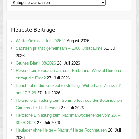
K
a
t
e
Neueste Beiträge
g
o
Wetterrückblick Juli 2026
2. August 2026
r
Sachsen pflanzt gemeinsam – 1000 Obstbäume
31. Juli
i
2026
e
Grünes Blätt’l 08/2026
28. Juli 2026
n
Ressourcenverbrauch auf dem Prüfstand: Wieviel Bergbau
erträgt die Erde?
27. Juli 2026
Bericht über die Konzeptvorstellung „Wetterhaus Zinnwald“
am 17.7.26
27. Juli 2026
Herzliche Einladung zum Sommerfest des der Botanischen
Gartens der TU Dresden
27. Juli 2026
Herzliche Einladung zum Nachmähwochenende vom 28. –
30.08.2026
27. Juli 2026
Heulager ohne Helge – Nachruf Helge Rochhausen
26. Juli
2026