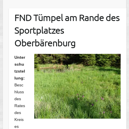
FND Tümpel am Rande des
Sportplatzes
Oberbärenburg
Unter
schu
tzstel
lung:
Besc
hluss
des
Rates
des
Kreis
es