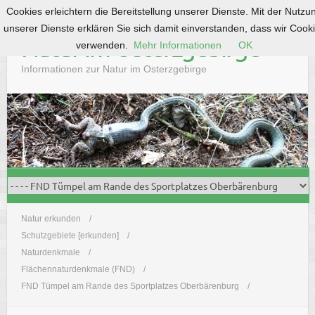
Cookies erleichtern die Bereitstellung unserer Dienste. Mit der Nutzu
S
unserer Dienste erklären Sie sich damit einverstanden, dass wir Cook
k
Natur im Osterzgebirge
verwenden.
Mehr Informationen
OK
i
p
Informationen zur Natur im Osterzgebirge
t
o
c
o
n
t
e
n
t
Natur erkunden
Schutzgebiete [erkunden]
Naturdenkmale
Flächennaturdenkmale (FND)
FND Tümpel am Rande des Sportplatzes Oberbärenburg