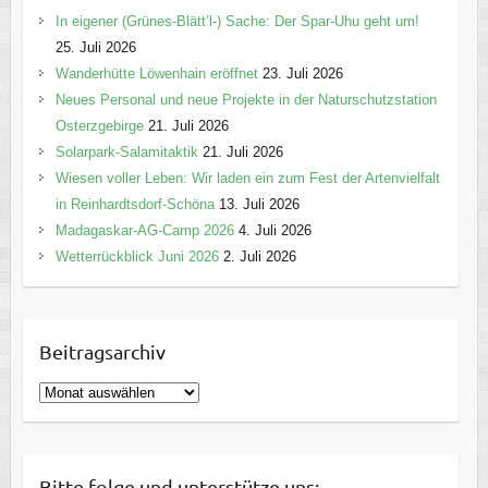
In eigener (Grünes-Blätt’l-) Sache: Der Spar-Uhu geht um!
25. Juli 2026
Wanderhütte Löwenhain eröffnet
23. Juli 2026
Neues Personal und neue Projekte in der Naturschutzstation
Osterzgebirge
21. Juli 2026
Solarpark-Salamitaktik
21. Juli 2026
Wiesen voller Leben: Wir laden ein zum Fest der Artenvielfalt
in Reinhardtsdorf-Schöna
13. Juli 2026
Madagaskar-AG-Camp 2026
4. Juli 2026
Wetterrückblick Juni 2026
2. Juli 2026
Beitragsarchiv
B
e
i
t
Bitte folge und unterstütze uns: