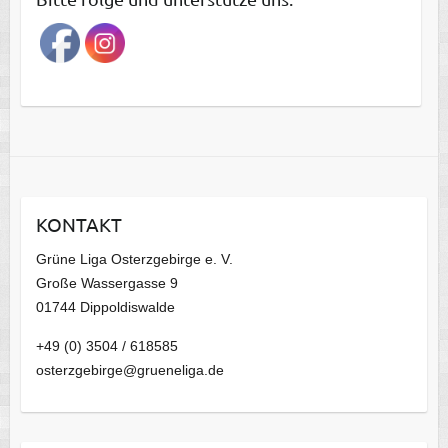
r
a
g
s
a
r
c
h
i
KONTAKT
v
Grüne Liga Osterzgebirge e. V.
Große Wassergasse 9
01744 Dippoldiswalde
+49 (0) 3504 / 618585
osterzgebirge@grueneliga.de