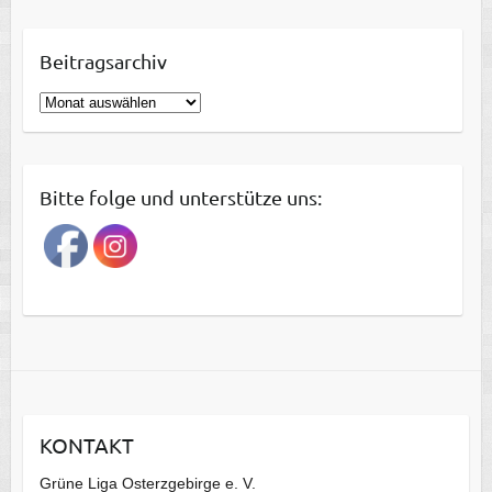
Beitragsarchiv
B
e
i
t
Bitte folge und unterstütze uns:
r
a
g
s
a
r
c
h
i
KONTAKT
v
Grüne Liga Osterzgebirge e. V.