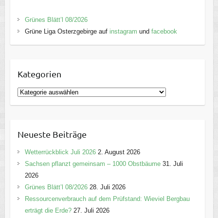
Grünes Blätt’l 08/2026
Grüne Liga Osterzgebirge auf
instagram
und
facebook
Kategorien
K
a
t
e
Neueste Beiträge
g
o
Wetterrückblick Juli 2026
2. August 2026
r
Sachsen pflanzt gemeinsam – 1000 Obstbäume
31. Juli
i
2026
e
Grünes Blätt’l 08/2026
28. Juli 2026
n
Ressourcenverbrauch auf dem Prüfstand: Wieviel Bergbau
erträgt die Erde?
27. Juli 2026