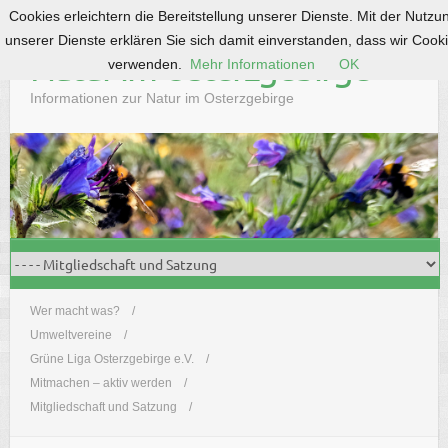
Cookies erleichtern die Bereitstellung unserer Dienste. Mit der Nutzu
S
unserer Dienste erklären Sie sich damit einverstanden, dass wir Cook
k
Natur im Osterzgebirge
verwenden.
Mehr Informationen
OK
i
p
Informationen zur Natur im Osterzgebirge
t
o
c
o
n
t
e
n
t
Wer macht was?
Umweltvereine
Grüne Liga Osterzgebirge e.V.
Mitmachen – aktiv werden
Mitgliedschaft und Satzung