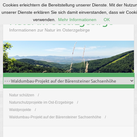
Cookies erleichtern die Bereitstellung unserer Dienste. Mit der Nutzu
S
unserer Dienste erklären Sie sich damit einverstanden, dass wir Cook
k
Natur im Osterzgebirge
verwenden.
Mehr Informationen
OK
i
p
Informationen zur Natur im Osterzgebirge
t
o
c
o
n
t
e
n
t
Natur schützen
Naturschutzprojekte im Ost-Erzgebirge
Waldprojekte
Waldumbau-Projekt auf der Bärensteiner Sachsenhöhe