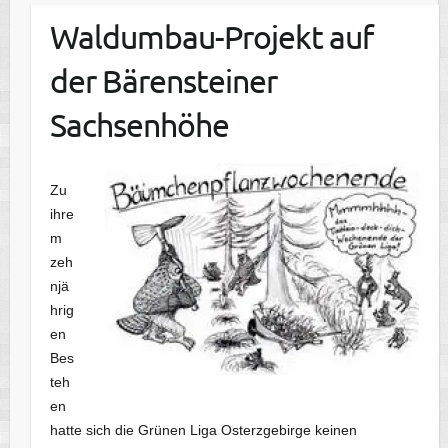
Waldumbau-Projekt auf
der Bärensteiner
Sachsenhöhe
Zu
ihre
m
zeh
njä
hrig
en
Bes
teh
en
hatte sich die Grünen Liga Osterzgebirge keinen