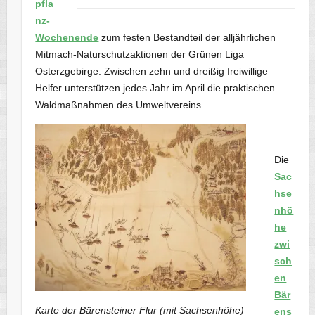
pfla
nz-
Wochenende
zum festen Bestandteil der alljährlichen
Mitmach-Naturschutzaktionen der Grünen Liga
Osterzgebirge. Zwischen zehn und dreißig freiwillige
Helfer unterstützen jedes Jahr im April die praktischen
Waldmaßnahmen des Umweltvereins.
Die
Sac
hse
nhö
he
zwi
sch
en
Bär
Karte der Bärensteiner Flur (mit Sachsenhöhe)
ens