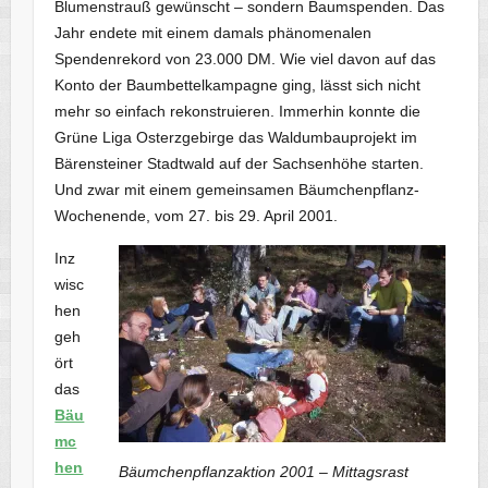
Blumenstrauß gewünscht – sondern Baumspenden. Das
Jahr endete mit einem damals phänomenalen
Spendenrekord von 23.000 DM. Wie viel davon auf das
Konto der Baumbettelkampagne ging, lässt sich nicht
mehr so einfach rekonstruieren. Immerhin konnte die
Grüne Liga Osterzgebirge das Waldumbauprojekt im
Bärensteiner Stadtwald auf der Sachsenhöhe starten.
Und zwar mit einem gemeinsamen Bäumchenpflanz-
Wochenende, vom 27. bis 29. April 2001.
Inz
wisc
hen
geh
ört
das
Bäu
mc
hen
Bäumchenpflanzaktion 2001 – Mittagsrast