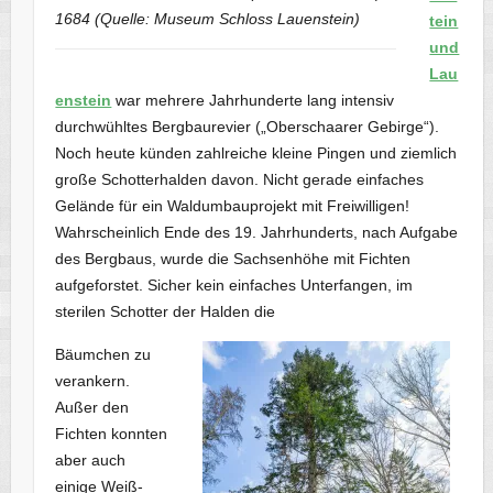
1684 (Quelle: Museum Schloss Lauenstein)
tein
und
Lau
enstein
war mehrere Jahrhunderte lang intensiv
durchwühltes Bergbaurevier („Oberschaarer Gebirge“).
Noch heute künden zahlreiche kleine Pingen und ziemlich
große Schotterhalden davon. Nicht gerade einfaches
Gelände für ein Waldumbauprojekt mit Freiwilligen!
Wahrscheinlich Ende des 19. Jahrhunderts, nach Aufgabe
des Bergbaus, wurde die Sachsenhöhe mit Fichten
aufgeforstet. Sicher kein einfaches Unterfangen, im
sterilen Schotter der Halden die
Bäumchen zu
verankern.
Außer den
Fichten konnten
aber auch
einige Weiß-