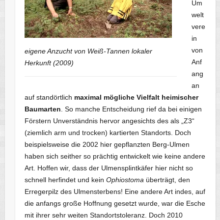
Um
welt
vere
in
von
eigene Anzucht von Weiß-Tannen lokaler
Anf
Herkunft (2009)
ang
an
auf standörtlich
maximal mögliche Vielfalt heimischer
Baumarten
. So manche Entscheidung rief da bei einigen
Förstern Unverständnis hervor angesichts des als „Z3“
(ziemlich arm und trocken) kartierten Standorts. Doch
beispielsweise die 2002 hier gepflanzten Berg-Ulmen
haben sich seither so prächtig entwickelt wie keine andere
Art. Hoffen wir, dass der Ulmensplintkäfer hier nicht so
schnell herfindet und kein
Ophiostoma
überträgt, den
Erregerpilz des Ulmensterbens! Eine andere Art indes, auf
die anfangs große Hoffnung gesetzt wurde, war die Esche
mit ihrer sehr weiten Standortstoleranz. Doch 2010