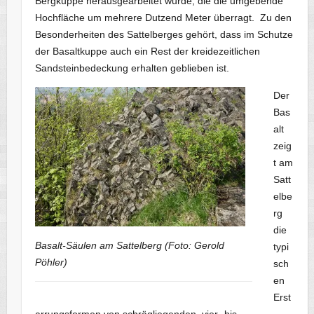
Bergkuppe herausgearbeitet wurde, die die umgebende
Hochfläche um mehrere Dutzend Meter überragt. Zu den
Besonderheiten des Sattelberges gehört, dass im Schutze
der Basaltkuppe auch ein Rest der kreidezeitlichen
Sandsteinbedeckung erhalten geblieben ist.
Der
Bas
alt
zeig
t am
Satt
elbe
rg
die
Basalt-Säulen am Sattelberg (Foto: Gerold
typi
Pöhler)
sch
en
Erst
arrungsformen von schrägliegenden, vier- bis