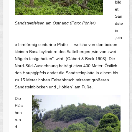
bild
et
San
Sandsteinfelsen am Osthang (Foto: Pöhler)
dste
in
„ein
e birnförmig conturirte Platte … welche von den beiden
kleinen Basaltcylindern des Sattelberges ‚wie von zwei
Nägeln festgehalten'“ wird. (Gäbert & Beck 1903). Die
Nord-Süd-Ausdehnung beträgt etwa 400 Meter. Östlich
des Hauptgipfels endet die Sandsteinplatte in einem bis
zu 15 Meter hohen Felsabbruch mitsamt größeren
Sandsteinblöcken und „Höhlen“ am Fuße.
Die
Fläc
hen
run
d