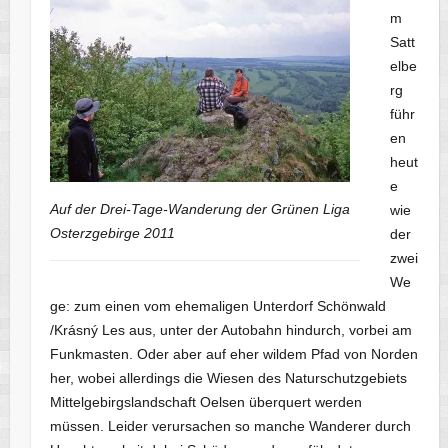
m
Satt
elbe
rg
führ
en
heut
e
Auf der Drei-Tage-Wanderung der Grünen Liga
wie
Osterzgebirge 2011
der
zwei
We
ge: zum einen vom ehemaligen Unterdorf Schönwald
/Krásný Les aus, unter der Autobahn hindurch, vorbei am
Funkmasten. Oder aber auf eher wildem Pfad von Norden
her, wobei allerdings die Wiesen des Naturschutzgebiets
Mittelgebirgslandschaft Oelsen überquert werden
müssen. Leider verursachen so manche Wanderer durch