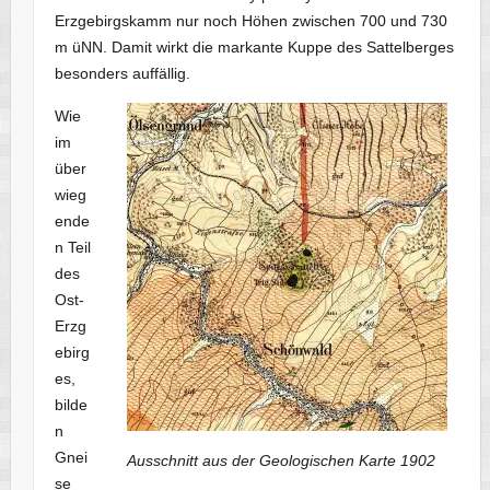
Erzgebirgskamm nur noch Höhen zwischen 700 und 730
m üNN. Damit wirkt die markante Kuppe des Sattelberges
besonders auffällig.
Wie
im
über
wieg
ende
n Teil
des
Ost-
Erzg
ebirg
es,
bilde
n
Gnei
Ausschnitt aus der Geologischen Karte 1902
se