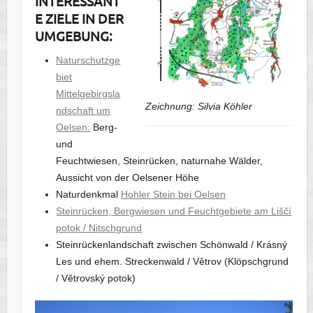
INTERESSANT
E ZIELE IN DER
UMGEBUNG:
Naturschutzge
biet
Mittelgebirgsla
Zeichnung: Silvia Köhler
ndschaft um
Oelsen:
Berg-
und
Feuchtwiesen, Steinrücken, naturnahe Wälder,
Aussicht von der Oelsener Höhe
Naturdenkmal
Hohler Stein bei Oelsen
Steinrücken, Bergwiesen und Feuchtgebiete am Liščí
potok / Nitschgrund
Steinrückenlandschaft zwischen Schönwald / Krásný
Les und ehem. Streckenwald / Větrov (Klöpschgrund
/ Větrovský potok)