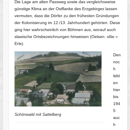
Die Lage am alten Passweg sowie das vergleichsweise
günstige Klima an der Ostflanke des Erzgebirges lassen
vermuten, dass die Dörfer zu den frühesten Gründungen
der Kolonisierung im 12./13. Jahrhundert gehörten. Diese
ging hier wahrscheinlich von Böhmen aus, worauf auch
slawische Ortsbezeichnungen hinweisen (Oelsen: olše =
Erle).
Den
noc
h
lebt
en
hier
bis
194
5
Schönwald mit Sattelberg
auc
h