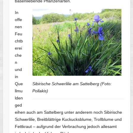
basenliebende Pflanzenarten.
In
offe
nen
Feu
chtb
erei
che
n
und
in
Que
Sibirische Schwerlilie am Sattelberg (Foto:
llmu
Pollakis)
lden
ged
eihen auch am Sattelberg unter anderem noch Sibirische
Schwerlilie, Breitblättrige Kuckucksblume, Trollblume und
Fettkraut – aufgrund der Verbrachung jedoch allesamt