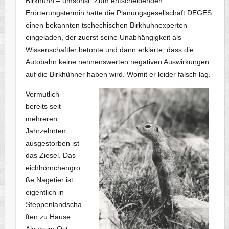
Birkhuhn – umsonst. Zum entscheidenden
Erörterungstermin hatte die Planungsgesellschaft DEGES
einen bekannten tschechischen Birkhuhnexperten
eingeladen, der zuerst seine Unabhängigkeit als
Wissenschaftler betonte und dann erklärte, dass die
Autobahn keine nennenswerten negativen Auswirkungen
auf die Birkhühner haben wird. Womit er leider falsch lag.
Vermutlich
bereits seit
mehreren
Jahrzehnten
ausgestorben ist
das Ziesel. Das
eichhörnchengro
ße Nagetier ist
eigentlich in
Steppenlandscha
ften zu Hause.
Als es im Ost-