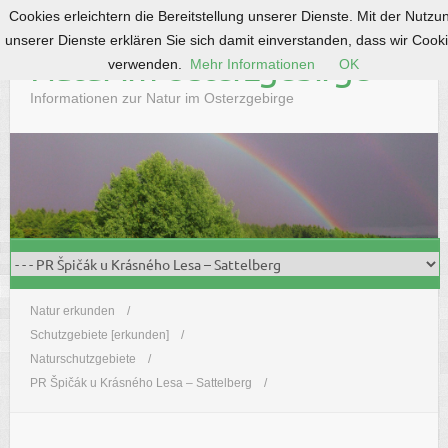
Cookies erleichtern die Bereitstellung unserer Dienste. Mit der Nutzu
S
unserer Dienste erklären Sie sich damit einverstanden, dass wir Cook
k
Natur im Osterzgebirge
verwenden.
Mehr Informationen
OK
i
p
Informationen zur Natur im Osterzgebirge
t
o
c
o
n
t
e
n
t
Natur erkunden
Schutzgebiete [erkunden]
Naturschutzgebiete
PR Špičák u Krásného Lesa – Sattelberg