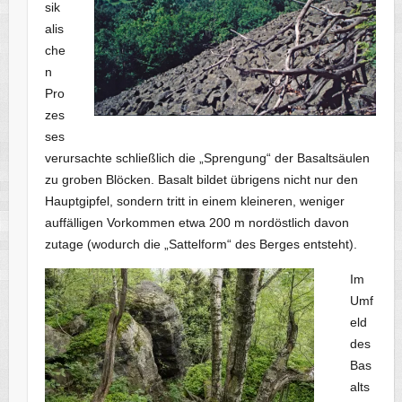
sik
alis
che
n
Pro
zes
ses
verursachte schließlich die „Sprengung“ der Basaltsäulen
zu groben Blöcken. Basalt bildet übrigens nicht nur den
Hauptgipfel, sondern tritt in einem kleineren, weniger
auffälligen Vorkommen etwa 200 m nordöstlich davon
zutage (wodurch die „Sattelform“ des Berges entsteht).
Im
Umf
eld
des
Bas
alts