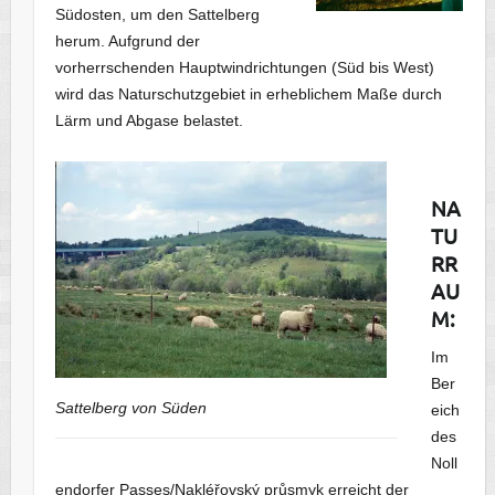
Südosten, um den Sattelberg
herum. Aufgrund der
vorherrschenden Hauptwindrichtungen (Süd bis West)
wird das Naturschutzgebiet in erheblichem Maße durch
Lärm und Abgase belastet.
NA
TU
RR
AU
M:
Im
Ber
Sattelberg von Süden
eich
des
Noll
endorfer Passes/Nakléřovský průsmyk erreicht der