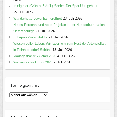
In eigener (Grünes-Blätt’l-) Sache: Der Spar-Uhu geht um!
25. Juli 2026
Wanderhütte Löwenhain eröffnet
23. Juli 2026
Neues Personal und neue Projekte in der Naturschutzstation
Osterzgebirge
21. Juli 2026
Solarpark-Salamitaktik
21. Juli 2026
Wiesen voller Leben: Wir laden ein zum Fest der Artenvielfalt
in Reinhardtsdorf-Schöna
13. Juli 2026
Madagaskar-AG-Camp 2026
4. Juli 2026
Wetterrückblick Juni 2026
2. Juli 2026
Beitragsarchiv
B
e
i
t