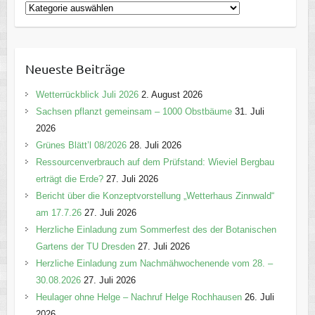
K
a
t
e
Neueste Beiträge
g
o
Wetterrückblick Juli 2026
2. August 2026
r
Sachsen pflanzt gemeinsam – 1000 Obstbäume
31. Juli
i
2026
e
Grünes Blätt’l 08/2026
28. Juli 2026
n
Ressourcenverbrauch auf dem Prüfstand: Wieviel Bergbau
erträgt die Erde?
27. Juli 2026
Bericht über die Konzeptvorstellung „Wetterhaus Zinnwald“
am 17.7.26
27. Juli 2026
Herzliche Einladung zum Sommerfest des der Botanischen
Gartens der TU Dresden
27. Juli 2026
Herzliche Einladung zum Nachmähwochenende vom 28. –
30.08.2026
27. Juli 2026
Heulager ohne Helge – Nachruf Helge Rochhausen
26. Juli
2026