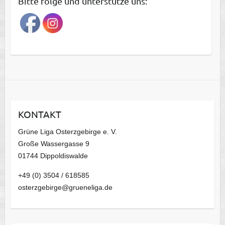
Bitte folge und unterstütze uns:
r
a
g
s
a
r
c
h
i
KONTAKT
v
Grüne Liga Osterzgebirge e. V.
Große Wassergasse 9
01744 Dippoldiswalde
+49 (0) 3504 / 618585
osterzgebirge@grueneliga.de