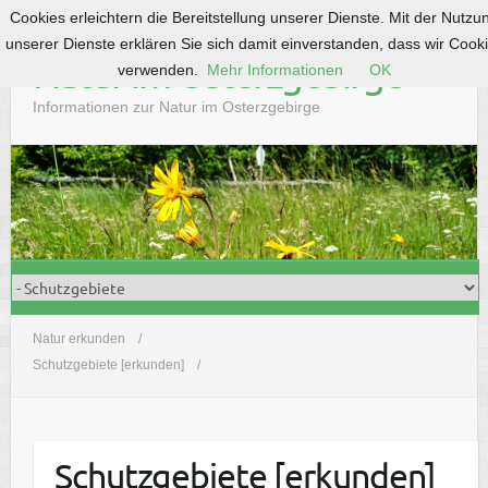
Cookies erleichtern die Bereitstellung unserer Dienste. Mit der Nutzu
S
unserer Dienste erklären Sie sich damit einverstanden, dass wir Cook
k
Natur im Osterzgebirge
verwenden.
Mehr Informationen
OK
i
p
Informationen zur Natur im Osterzgebirge
t
o
c
o
n
t
e
n
t
Natur erkunden
Schutzgebiete [erkunden]
Schutzgebiete [erkunden]