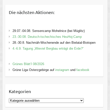
Die nächsten Aktionen:
29.07.-04.08. Sensencamp Mohelnice (bei Müglitz)
23.-30.08. Deutsch-tschechisches HeuHoj-Camp
28.-30.8. Nachmäh-Wochenende auf den Bielatal-Biotopen
4.-6.9. Tagung „Wieviel Bergbau erträgt die Erde?“
Grünes Blätt’l 08/2026
Grüne Liga Osterzgebirge auf
instagram
und
facebook
Kategorien
K
a