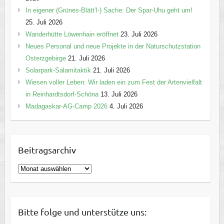
In eigener (Grünes-Blätt’l-) Sache: Der Spar-Uhu geht um!
25. Juli 2026
Wanderhütte Löwenhain eröffnet
23. Juli 2026
Neues Personal und neue Projekte in der Naturschutzstation
Osterzgebirge
21. Juli 2026
Solarpark-Salamitaktik
21. Juli 2026
Wiesen voller Leben: Wir laden ein zum Fest der Artenvielfalt
in Reinhardtsdorf-Schöna
13. Juli 2026
Madagaskar-AG-Camp 2026
4. Juli 2026
Beitragsarchiv
B
e
i
t
Bitte folge und unterstütze uns:
r