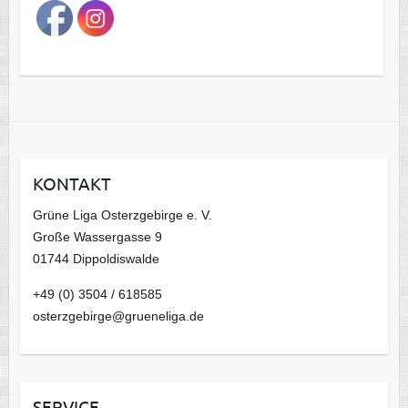
a
g
s
a
r
c
h
i
KONTAKT
v
Grüne Liga Osterzgebirge e. V.
Große Wassergasse 9
01744 Dippoldiswalde
+49 (0) 3504 / 618585
osterzgebirge@grueneliga.de
SERVICE