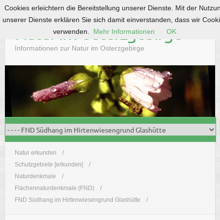
Cookies erleichtern die Bereitstellung unserer Dienste. Mit der Nutzu
S
unserer Dienste erklären Sie sich damit einverstanden, dass wir Cook
k
Natur im Osterzgebirge
verwenden.
Mehr Informationen
OK
i
p
Informationen zur Natur im Osterzgebirge
t
o
c
o
n
t
e
n
t
Natur erkunden
Schutzgebiete [erkunden]
Naturdenkmale
Flächennaturdenkmale (FND)
FND Südhang im Hirtenwiesengrund Glashütte