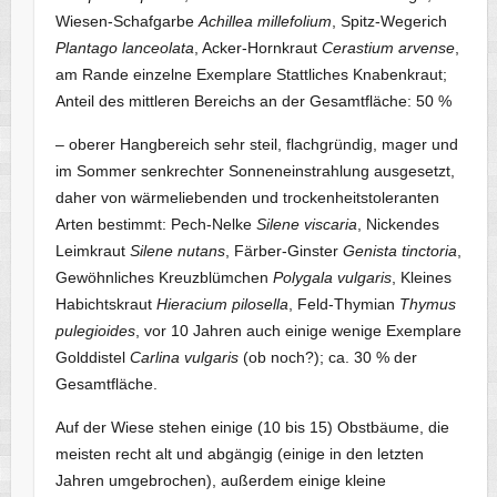
Wiesen-Schafgarbe
Achillea millefolium
, Spitz-Wegerich
Plantago lanceolata
, Acker-Hornkraut
Cerastium arvense
,
am Rande einzelne Exemplare Stattliches Knabenkraut;
Anteil des mittleren Bereichs an der Gesamtfläche: 50 %
– oberer Hangbereich sehr steil, flachgründig, mager und
im Sommer senkrechter Sonneneinstrahlung ausgesetzt,
daher von wärmeliebenden und trockenheitstoleranten
Arten bestimmt: Pech-Nelke
Silene viscaria
, Nickendes
Leimkraut
Silene nutans
, Färber-Ginster
Genista tinctoria
,
Gewöhnliches Kreuzblümchen
Polygala vulgaris
, Kleines
Habichtskraut
Hieracium pilosella
, Feld-Thymian
Thymus
pulegioides
, vor 10 Jahren auch einige wenige Exemplare
Golddistel
Carlina vulgaris
(ob noch?); ca. 30 % der
Gesamtfläche.
Auf der Wiese stehen einige (10 bis 15) Obstbäume, die
meisten recht alt und abgängig (einige in den letzten
Jahren umgebrochen), außerdem einige kleine