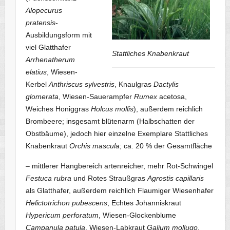
Alopecurus
pratensis
-
Ausbildungsform mit
viel Glatthafer
Stattliches Knabenkraut
Arrhenatherum
elatius
, Wiesen-
Kerbel
Anthriscus sylvestris
, Knaulgras
Dactylis
glomerata
, Wiesen-Sauerampfer
Rumex
acetosa,
Weiches Honiggras
Holcus mollis
), außerdem reichlich
Brombeere; insgesamt blütenarm (Halbschatten der
Obstbäume), jedoch hier einzelne Exemplare Stattliches
Knabenkraut
Orchis mascula
; ca. 20 % der Gesamtfläche
– mittlerer Hangbereich artenreicher, mehr Rot-Schwingel
Festuca rubra
und Rotes Straußgras
Agrostis capillaris
als Glatthafer, außerdem reichlich Flaumiger Wiesenhafer
Helictotrichon pubescens
, Echtes Johanniskraut
Hypericum perforatum
, Wiesen-Glockenblume
Campanula patula
, Wiesen-Labkraut
Galium mollugo
,