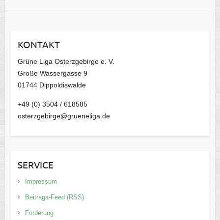
c
h
i
KONTAKT
v
Grüne Liga Osterzgebirge e. V.
Große Wassergasse 9
01744 Dippoldiswalde
+49 (0) 3504 / 618585
osterzgebirge@grueneliga.de
SERVICE
Impressum
Beitrags-Feed (RSS)
Förderung