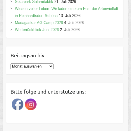
Solarpark-Salamitaktik
21. Juli 2026
Wiesen voller Leben: Wir laden ein zum Fest der Artenvielfalt
in Reinhardtsdorf-Schöna
13. Juli 2026
Madagaskar-AG-Camp 2026
4. Juli 2026
Wetterrückblick Juni 2026
2. Juli 2026
Beitragsarchiv
B
e
i
t
Bitte folge und unterstütze uns:
r
a
g
s
a
r