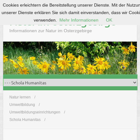
Cookies erleichtern die Bereitstellung unserer Dienste. Mit der Nutzu
S
unserer Dienste erklären Sie sich damit einverstanden, dass wir Cook
k
Natur im Osterzgebirge
verwenden.
Mehr Informationen
OK
i
p
Informationen zur Natur im Osterzgebirge
t
o
c
o
n
t
e
n
t
Natur lernen
Umweltbildung
Umweltbildungseinrichtungen
Schola Humanitas