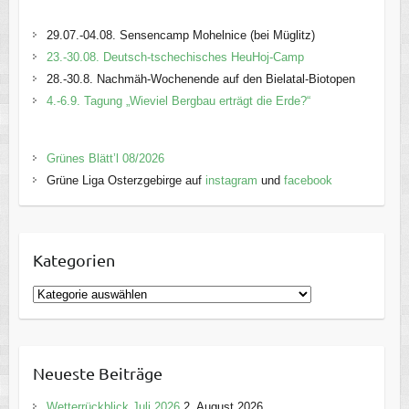
29.07.-04.08. Sensencamp Mohelnice (bei Müglitz)
23.-30.08. Deutsch-tschechisches HeuHoj-Camp
28.-30.8. Nachmäh-Wochenende auf den Bielatal-Biotopen
4.-6.9. Tagung „Wieviel Bergbau erträgt die Erde?“
Grünes Blätt’l 08/2026
Grüne Liga Osterzgebirge auf
instagram
und
facebook
Kategorien
K
a
t
e
Neueste Beiträge
g
o
Wetterrückblick Juli 2026
2. August 2026