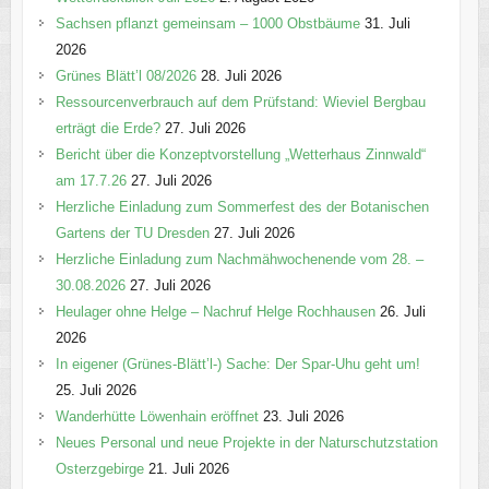
r
Sachsen pflanzt gemeinsam – 1000 Obstbäume
31. Juli
i
2026
e
Grünes Blätt’l 08/2026
28. Juli 2026
n
Ressourcenverbrauch auf dem Prüfstand: Wieviel Bergbau
erträgt die Erde?
27. Juli 2026
Bericht über die Konzeptvorstellung „Wetterhaus Zinnwald“
am 17.7.26
27. Juli 2026
Herzliche Einladung zum Sommerfest des der Botanischen
Gartens der TU Dresden
27. Juli 2026
Herzliche Einladung zum Nachmähwochenende vom 28. –
30.08.2026
27. Juli 2026
Heulager ohne Helge – Nachruf Helge Rochhausen
26. Juli
2026
In eigener (Grünes-Blätt’l-) Sache: Der Spar-Uhu geht um!
25. Juli 2026
Wanderhütte Löwenhain eröffnet
23. Juli 2026
Neues Personal und neue Projekte in der Naturschutzstation
Osterzgebirge
21. Juli 2026