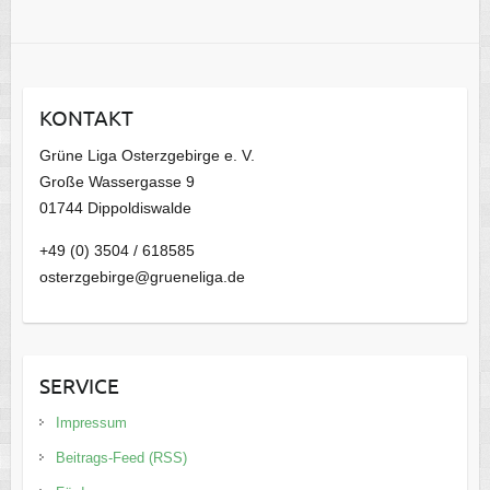
r
c
h
i
KONTAKT
v
Grüne Liga Osterzgebirge e. V.
Große Wassergasse 9
01744 Dippoldiswalde
+49 (0) 3504 / 618585
osterzgebirge@grueneliga.de
SERVICE
Impressum
Beitrags-Feed (RSS)