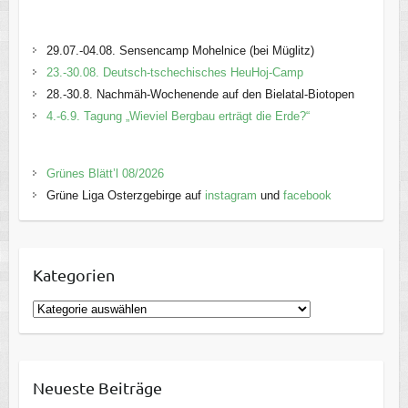
29.07.-04.08. Sensencamp Mohelnice (bei Müglitz)
23.-30.08. Deutsch-tschechisches HeuHoj-Camp
28.-30.8. Nachmäh-Wochenende auf den Bielatal-Biotopen
4.-6.9. Tagung „Wieviel Bergbau erträgt die Erde?“
Grünes Blätt’l 08/2026
Grüne Liga Osterzgebirge auf
instagram
und
facebook
Kategorien
K
a
t
e
Neueste Beiträge
g