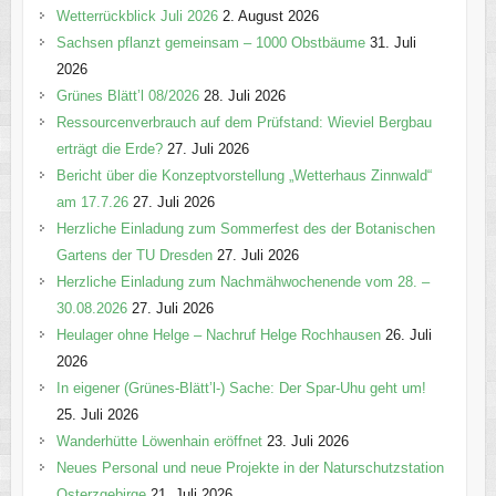
o
Wetterrückblick Juli 2026
2. August 2026
r
Sachsen pflanzt gemeinsam – 1000 Obstbäume
31. Juli
i
2026
e
Grünes Blätt’l 08/2026
28. Juli 2026
n
Ressourcenverbrauch auf dem Prüfstand: Wieviel Bergbau
erträgt die Erde?
27. Juli 2026
Bericht über die Konzeptvorstellung „Wetterhaus Zinnwald“
am 17.7.26
27. Juli 2026
Herzliche Einladung zum Sommerfest des der Botanischen
Gartens der TU Dresden
27. Juli 2026
Herzliche Einladung zum Nachmähwochenende vom 28. –
30.08.2026
27. Juli 2026
Heulager ohne Helge – Nachruf Helge Rochhausen
26. Juli
2026
In eigener (Grünes-Blätt’l-) Sache: Der Spar-Uhu geht um!
25. Juli 2026
Wanderhütte Löwenhain eröffnet
23. Juli 2026
Neues Personal und neue Projekte in der Naturschutzstation
Osterzgebirge
21. Juli 2026