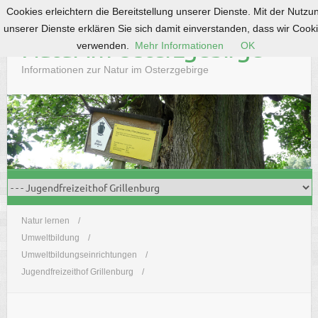
Cookies erleichtern die Bereitstellung unserer Dienste. Mit der Nutzu
S
unserer Dienste erklären Sie sich damit einverstanden, dass wir Cook
k
Natur im Osterzgebirge
verwenden.
Mehr Informationen
OK
i
p
Informationen zur Natur im Osterzgebirge
t
o
c
o
n
t
e
n
t
Natur lernen
Umweltbildung
Umweltbildungseinrichtungen
Jugendfreizeithof Grillenburg