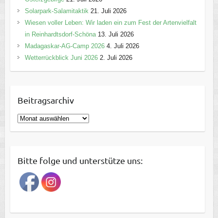
Solarpark-Salamitaktik
21. Juli 2026
Wiesen voller Leben: Wir laden ein zum Fest der Artenvielfalt
in Reinhardtsdorf-Schöna
13. Juli 2026
Madagaskar-AG-Camp 2026
4. Juli 2026
Wetterrückblick Juni 2026
2. Juli 2026
Beitragsarchiv
B
e
i
t
Bitte folge und unterstütze uns:
r
a
g
s
a