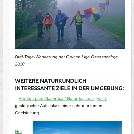
Drei-Tage-Wanderung der Grünen Liga Osterzgebirge
2010
WEITERE NATURKUNDLICH
INTERESSANTE ZIELE IN DER UMGEBUNG:
–
Přírodní památka Vrása / Naturdenkmal „Falte“
:
geologischer Aufschluss einer sehr markanten
Gneisfaltung
–
Hra