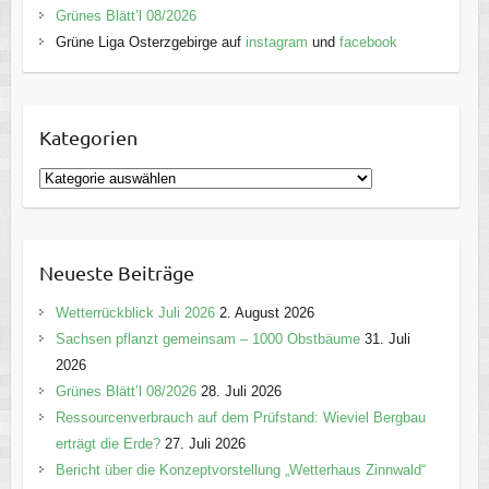
Grünes Blätt’l 08/2026
Grüne Liga Osterzgebirge auf
instagram
und
facebook
Kategorien
K
a
t
e
Neueste Beiträge
g
o
Wetterrückblick Juli 2026
2. August 2026
r
Sachsen pflanzt gemeinsam – 1000 Obstbäume
31. Juli
i
2026
e
Grünes Blätt’l 08/2026
28. Juli 2026
n
Ressourcenverbrauch auf dem Prüfstand: Wieviel Bergbau
erträgt die Erde?
27. Juli 2026
Bericht über die Konzeptvorstellung „Wetterhaus Zinnwald“