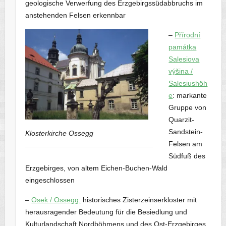
geologische Verwerfung des Erzgebirgssüdabbruchs im
anstehenden Felsen erkennbar
–
Přírodní
památka
Salesiova
výšina /
Salesiushöh
e
: markante
Gruppe von
Quarzit-
Sandstein-
Klosterkirche Ossegg
Felsen am
Südfuß des
Erzgebirges, von altem Eichen-Buchen-Wald
eingeschlossen
–
Osek / Ossegg:
historisches Zisterzeinserkloster mit
herausragender Bedeutung für die Besiedlung und
Kulturlandschaft Nordböhmens und des Ost-Erzgebirges