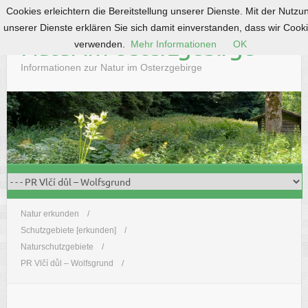
Cookies erleichtern die Bereitstellung unserer Dienste. Mit der Nutzu
S
unserer Dienste erklären Sie sich damit einverstanden, dass wir Cook
k
Natur im Osterzgebirge
verwenden.
Mehr Informationen
OK
i
p
Informationen zur Natur im Osterzgebirge
t
o
c
o
n
t
e
n
t
Natur erkunden
Schutzgebiete [erkunden]
Naturschutzgebiete
PR Vlčí důl – Wolfsgrund