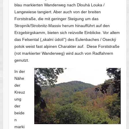
blau markierten Wanderweg nach Dlouhá Louka /
Langewiese tangiert. Aber auch von der breiten
Forststraße, die mit geringer Steigung um das
Stropník/Strobnitz-Massiv herum hinaufführt auf den
Erzgebirgskamm, bieten sich reizvolle Einblicke. Vor allem
das Felsental („skalní údolí“) des Eulenbaches / Osecký
potok weist fast alpinen Charakter auf. Diese Forststraße
(rot markierter Wanderweg) wird auch von Radfahrern
genutzt.
In der
Nähe
der
Kreuz
ung
der
beide
n
marki