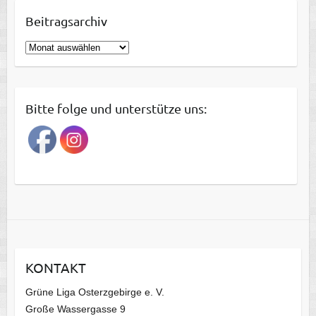
Beitragsarchiv
B
e
i
t
Bitte folge und unterstütze uns:
r
a
g
s
a
r
c
h
i
KONTAKT
v
Grüne Liga Osterzgebirge e. V.
Große Wassergasse 9