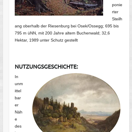
ponie
rter
Steilh
ang oberhalb der Riesenburg bei Osek/Ossegg; 695 bis
795 m üNN, mit 200 Jahre altem Buchenwald; 32,6
Hektar, 1989 unter Schutz gestellt
NUTZUNGSGESCHICHTE:
In
unm
ittel
bar
er
Näh
e
des