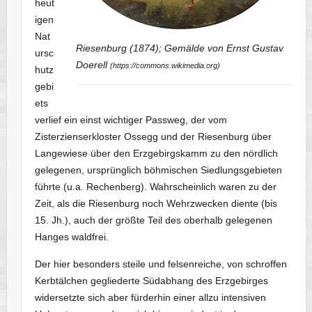
heut
igen
Nat
Riesenburg (1874); Gemälde von Ernst Gustav
ursc
Doerell
(https://commons.wikimedia.org)
hutz
gebi
ets
verlief ein einst wichtiger Passweg, der vom
Zisterzienserkloster Ossegg und der Riesenburg über
Langewiese über den Erzgebirgskamm zu den nördlich
gelegenen, ursprünglich böhmischen Siedlungsgebieten
führte (u.a. Rechenberg). Wahrscheinlich waren zu der
Zeit, als die Riesenburg noch Wehrzwecken diente (bis
15. Jh.), auch der größte Teil des oberhalb gelegenen
Hanges waldfrei.
Der hier besonders steile und felsenreiche, von schroffen
Kerbtälchen gegliederte Südabhang des Erzgebirges
widersetzte sich aber fürderhin einer allzu intensiven