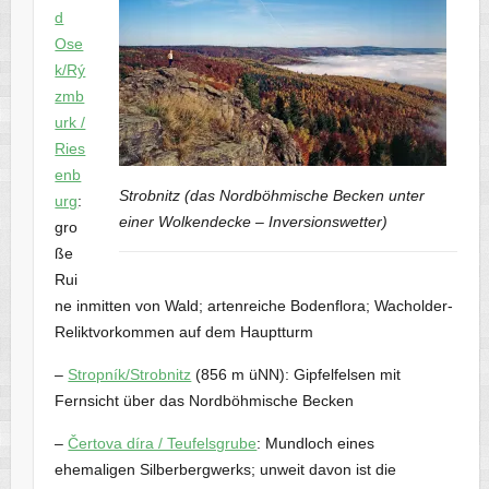
d
Ose
k/Rý
zmb
urk /
Ries
enb
Strobnitz (das Nordböhmische Becken unter
urg
:
einer Wolkendecke – Inversionswetter)
gro
ße
Rui
ne inmitten von Wald; artenreiche Bodenflora; Wacholder-
Reliktvorkommen auf dem Hauptturm
–
Stropník/Strobnitz
(856 m üNN): Gipfelfelsen mit
Fernsicht über das Nordböhmische Becken
–
Čertova díra / Teufelsgrube
: Mundloch eines
ehemaligen Silberbergwerks; unweit davon ist die