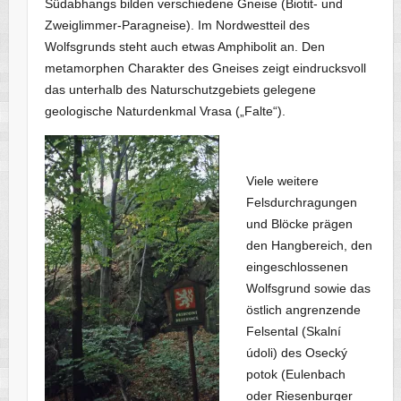
Südabhangs bilden verschiedene Gneise (Biotit- und
Zweiglimmer-Paragneise). Im Nordwestteil des
Wolfsgrunds steht auch etwas Amphibolit an. Den
metamorphen Charakter des Gneises zeigt eindrucksvoll
das unterhalb des Naturschutzgebiets gelegene
geologische Naturdenkmal Vrasa („Falte“).
Viele weitere
Felsdurchragungen
und Blöcke prägen
den Hangbereich, den
eingeschlossenen
Wolfsgrund sowie das
östlich angrenzende
Felsental (Skalní
údoli) des Osecký
potok (Eulenbach
oder Riesenburger