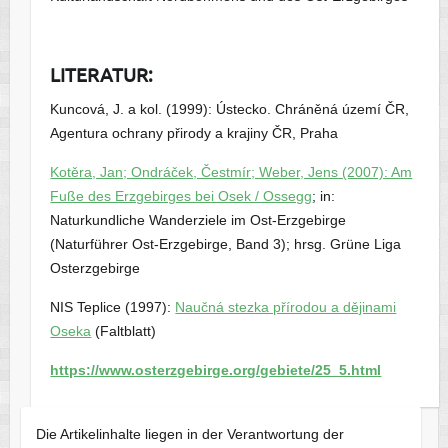
LITERATUR:
Kuncová, J. a kol. (1999): Ústecko. Chráněná území ČR,
Agentura ochrany přirody a krajiny ČR, Praha
Kotěra, Jan; Ondráček, Čestmír; Weber, Jens (2007): Am
Fuße des Erzgebirges bei Osek / Ossegg
; in:
Naturkundliche Wanderziele im Ost-Erzgebirge
(Naturführer Ost-Erzgebirge, Band 3); hrsg. Grüne Liga
Osterzgebirge
NIS Teplice (1997):
Naučná stezka přírodou a dějinami
Oseka
(Faltblatt)
https://www.osterzgebirge.org/gebiete/25_5.html
Die Artikelinhalte liegen in der Verantwortung der