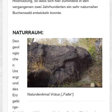
Holznutzung, so dass sich hier zumindest in den
vergangenen zwei Jahrhunderten ein sehr naturnaher
Buchenwald entwickeln konnte.
NATURRAUM:
Den
geol
ogis
che
n
Unt
ergr
und
des
Naturdenkmal Vrása („Falte“)
Erz
gebi
rgs-