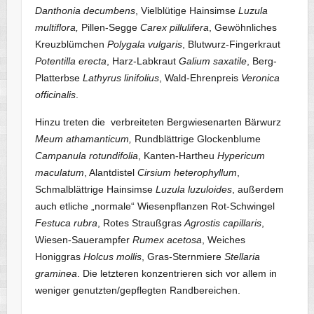
Danthonia decumbens
, Vielblütige Hainsimse
Luzula
multiflora,
Pillen-Segge
Carex pillulifera
, Gewöhnliches
Kreuzblümchen
Polygala vulgaris
, Blutwurz-Fingerkraut
Potentilla erecta
, Harz-Labkraut
Galium saxatile
, Berg-
Platterbse
Lathyrus linifolius
, Wald-Ehrenpreis
Veronica
officinalis
.
Hinzu treten die verbreiteten Bergwiesenarten Bärwurz
Meum athamanticum,
Rundblättrige Glockenblume
Campanula rotundifolia
, Kanten-Hartheu
Hypericum
maculatum
, Alantdistel
Cirsium heterophyllum
,
Schmalblättrige Hainsimse
Luzula luzuloides
, außerdem
auch etliche „normale“ Wiesenpflanzen Rot-Schwingel
Festuca rubra
, Rotes Straußgras
Agrostis capillaris
,
Wiesen-Sauerampfer
Rumex acetosa
, Weiches
Honiggras
Holcus mollis
, Gras-Sternmiere
Stellaria
graminea
. Die letzteren konzentrieren sich vor allem in
weniger genutzten/gepflegten Randbereichen.