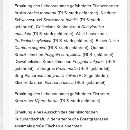
Erhaltung des Lebensraumes gefährdeter Pflanzenarten:
Arnika
Arnica montana
(RLS: stark gefährdet), Niedrige
Schwarzwurzel
Scorzonera humilis
(RLS: stark
gefährdet), Geflecktes Knabenkraut
Dactylorhiza
maculata
(RLS: stark gefährdet), Wald-Läusekraut
Pedicularis sylvatica
(RLS: stark gefährdet), Busch-Nelke
Dianthus seguieri
(RLS: stark gefährdet), Quendel-
Kreuzblümchen
Polygala serpyllifolia
(RLS: gefährdet),
Gewöhnliches Kreuzblümchen
Polygala vulgaris
(RLS:
gefährdet), Zittergras
Briza media
(RLS: gefährdet),
Berg-Platterbse
Lathyrus linifolius
(RLS: gefährdet),
Kleiner Baldrian
Valeriana dioica
(RLS: gefährdet)
Erhaltung des Lebensraumes gefährdeter Tierarten:
Kreuzotter
Vipera berus
(RLS: stark gefährdet)
Erhaltung eines Ausschnittes der historischen
Kulturlandschaft, in der artenreiche Borstgrasrasen
einstmals große Flächen einnahmen