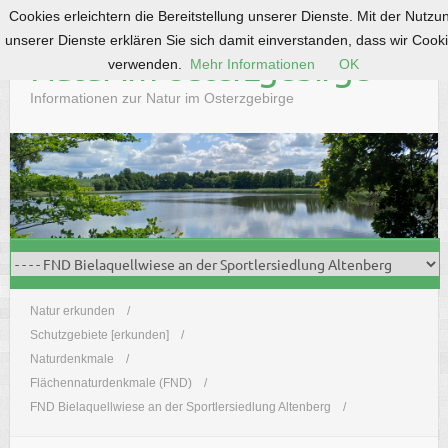
Cookies erleichtern die Bereitstellung unserer Dienste. Mit der Nutzu
S
unserer Dienste erklären Sie sich damit einverstanden, dass wir Cook
k
Natur im Osterzgebirge
verwenden.
Mehr Informationen
OK
i
p
Informationen zur Natur im Osterzgebirge
t
o
c
o
n
t
e
n
t
Natur erkunden
Schutzgebiete [erkunden]
Naturdenkmale
Flächennaturdenkmale (FND)
FND Bielaquellwiese an der Sportlersiedlung Altenberg