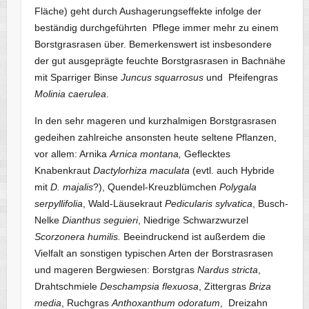
Fläche) geht durch Aushagerungseffekte infolge der
beständig durchgeführten Pflege immer mehr zu einem
Borstgrasrasen über. Bemerkenswert ist insbesondere
der gut ausgeprägte feuchte Borstgrasrasen in Bachnähe
mit Sparriger Binse
Juncus squarrosus
und Pfeifengras
Molinia caerulea
.
In den sehr mageren und kurzhalmigen Borstgrasrasen
gedeihen zahlreiche ansonsten heute seltene Pflanzen,
vor allem: Arnika
Arnica montana,
Geflecktes
Knabenkraut
Dactylorhiza maculata
(evtl. auch Hybride
mit
D. majalis
?), Quendel-Kreuzblümchen
Polygala
serpyllifolia
, Wald-Läusekraut
Pedicularis sylvatica
, Busch-
Nelke
Dianthus seguieri
, Niedrige Schwarzwurzel
Scorzonera humilis.
Beeindruckend ist außerdem die
Vielfalt an sonstigen typischen Arten der Borstrasrasen
und mageren Bergwiesen: Borstgras
Nardus stricta
,
Drahtschmiele
Deschampsia flexuosa
, Zittergras
Briza
media
, Ruchgras
Anthoxanthum odoratum
, Dreizahn