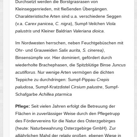
Durchsetzt werden die Borstgrasrasen von
Kleinseggenrieden, mit fließenden Übergängen.
Charakteristische Arten sind u.a. verschiedene Seggen
(v.a.
Carex panicea, C. nigra
), Sumpf-Veilchen
Viola
palustris
und Kleiner Baldrian
Valeriana dioica
.
Im Nordwesten herrschen, neben Feuchtgebüschen mit
Ohr- und Grauweiden
Salix aurita, S. cinerea)
,
Binsensümpfe vor. Hier dominiert, gefördert durch
wiederholte Brachephasen, die Spitzblütige Binse
Juncus
acutiflorus
. Nur wenige Arten vermögen die dichten
Teppiche zu durchdringen: Sumpf-Pippau
Crepis
paludosa
, Sumpf-Kratzdistel
Cirsium palustre
, Sumpf-
Schafgarbe
Achillea ptarmica
Pflege:
Seit vielen Jahren erfolgt die Betreuung der
Flächen in zuverlässiger Weise durch den Pflegetrupp
des Fördervereins für die Natur des Osterzgebirges
(heute: Naturbewahrung Osterzgebirge GmbH). Zur
alljährlichen Mahd der relativ großen, ebenen Wiese in