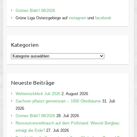
Grünes Blätt’l 08/2026
Grüne Liga Osterzgebirge auf
instagram
und
facebook
Kategorien
K
a
t
e
Neueste Beiträge
g
o
Wetterrückblick Juli 2026
2. August 2026
r
Sachsen pflanzt gemeinsam – 1000 Obstbäume
31. Juli
i
2026
e
Grünes Blätt’l 08/2026
28. Juli 2026
n
Ressourcenverbrauch auf dem Prüfstand: Wieviel Bergbau
erträgt die Erde?
27. Juli 2026