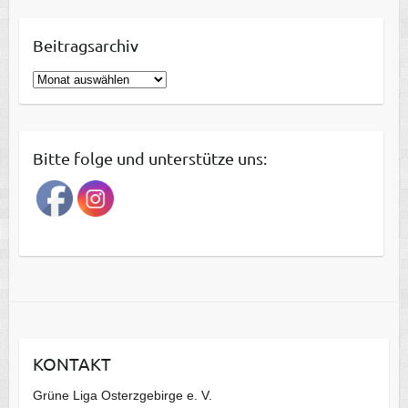
Beitragsarchiv
B
e
i
t
Bitte folge und unterstütze uns:
r
a
g
s
a
r
c
h
i
KONTAKT
v
Grüne Liga Osterzgebirge e. V.