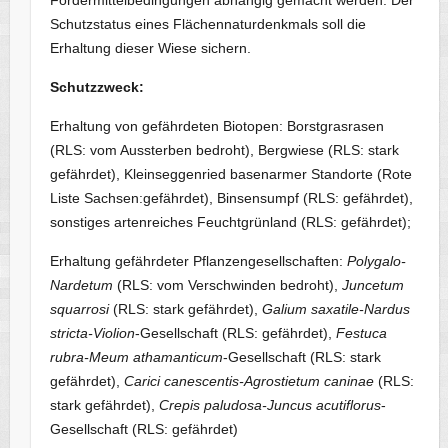
Schutzstatus eines Flächennaturdenkmals soll die
Erhaltung dieser Wiese sichern.
Schutzzweck:
Erhaltung von gefährdeten Biotopen: Borstgrasrasen
(RLS: vom Aussterben bedroht), Bergwiese (RLS: stark
gefährdet), Kleinseggenried basenarmer Standorte (Rote
Liste Sachsen:gefährdet), Binsensumpf (RLS: gefährdet),
sonstiges artenreiches Feuchtgrünland (RLS: gefährdet);
Erhaltung gefährdeter Pflanzengesellschaften:
Polygalo-
Nardetum
(RLS: vom Verschwinden bedroht),
Juncetum
squarrosi
(RLS: stark gefährdet),
Galium saxatile-Nardus
stricta-Violion
-Gesellschaft (RLS: gefährdet),
Festuca
rubra-Meum athamanticum
-Gesellschaft (RLS: stark
gefährdet),
Carici canescentis-Agrostietum caninae
(RLS:
stark gefährdet),
Crepis paludosa-Juncus acutiflorus
-
Gesellschaft (RLS: gefährdet)