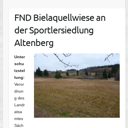
FND Bielaquellwiese an
der Sportlersiedlung
Altenberg
Unter
schu
tzstel
lung:
Veror
dnun
g
des
Landr
atsa
mtes
Säch