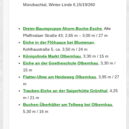
Münzbachtal, Winter-Linde 6,15/19/260
Dreier-Baumgruppe Ahorn-Buche-Esche
, Alte
Pfaffrodaer Straße 43; 2,65 m – 3,00 m / 27 m
Eiche in der Flöhaaue bei Blumena
u
,
Kohlhaustraße 5, ca. 3,50 m / 24 m
Königslinde Markt Olbernhau
, 3,30 m / 15 m
Eiche an der Goetheschule Olbernhau
, 3,30 m /
15 m
Flatter-Ulme am Heideweg Olbernhau
, 3,95 m / 27
m
Trauben-Eiche an der Saigerhütte Grünthal
, 4,25
m / 21 m
Buchen-Überhälter am Tellweg bei Olbernhau
,
5,30 m / 16 m