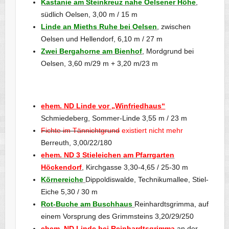
Kastanie am Steinkreuz nahe Oelsener Höhe
,
südlich Oelsen, 3,00 m / 15 m
Linde an Mieths Ruhe bei Oelsen
, zwischen
Oelsen und Hellendorf, 6,10 m / 27 m
Zwei Bergahorne am Bienhof
, Mordgrund bei
Oelsen, 3,60 m/29 m + 3,20 m/23 m
ehem. ND Linde vor „Winfriedhaus“
Schmiedeberg, Sommer-Linde 3,55 m / 23 m
Fichte im Tännichtgrund
existiert nicht mehr
Berreuth, 3,00/22/180
ehem. ND 3 Stieleichen am Pfarrgarten
Höckendorf
, Kirchgasse 3,30-4,65 / 25-30 m
Körnereiche
Dippoldiswalde, Technikumallee, Stiel-
Eiche 5,30 / 30 m
Rot-Buche am Buschhaus
Reinhardtsgrimma, auf
einem Vorsprung des Grimmsteins 3,20/29/250
ehem. ND Linde bei Reinhardtsgrimma
an der