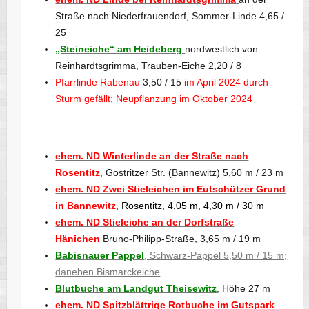
Straße nach Niederfrauendorf, Sommer-Linde 4,65 /
25
„Steineiche“ am Heideberg
nordwestlich von
Reinhardtsgrimma, Trauben-Eiche 2,20 / 8
Pfarrlinde Rabenau
3,50 / 15
im April 2024 durch
Sturm gefällt; Neupflanzung im Oktober 2024
ehem. ND Winterlinde an der Straße nach
Rosentitz
, Gostritzer Str. (Bannewitz) 5,60 m / 23 m
ehem. ND Zwei Stieleichen im Eutschützer Grund
in Bannewitz
, Rosentitz, 4,05 m, 4,30 m / 30 m
ehem. ND Stieleiche an der Dorfstraße
Hänichen
Bruno-Philipp-Straße, 3,65 m / 19 m
Babisnauer Pappel
, Schwarz-Pappel 5,50 m / 15 m;
daneben Bismarckeiche
Blutbuche am Landgut Theisewitz
, Höhe 27 m
ehem. ND Spitzblättrige Rotbuche im Gutspark