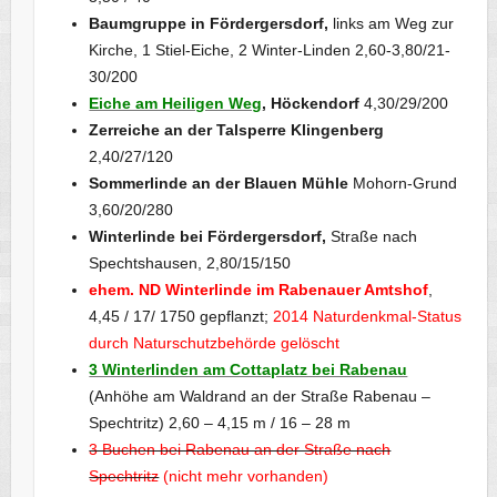
Baumgruppe in Fördergersdorf,
links am Weg zur
Kirche, 1 Stiel-Eiche, 2 Winter-Linden 2,60-3,80/21-
30/200
Eiche am Heiligen Weg
, Höckendorf
4,30/29/200
Zerreiche an der Talsperre Klingenberg
2,40/27/120
Sommerlinde an der Blauen Mühle
Mohorn-Grund
3,60/20/280
Winterlinde bei Fördergersdorf,
Straße nach
Spechtshausen, 2,80/15/150
ehem. ND Winterlinde im Rabenauer Amtshof
,
4,45 / 17/ 1750 gepflanzt;
2014 Naturdenkmal-Status
durch Naturschutzbehörde gelöscht
3 Winterlinden am Cottaplatz bei Rabenau
(Anhöhe am Waldrand an der Straße Rabenau –
Spechtritz) 2,60 – 4,15 m / 16 – 28 m
3 Buchen bei Rabenau an der Straße nach
Spechtritz
(nicht mehr vorhanden)