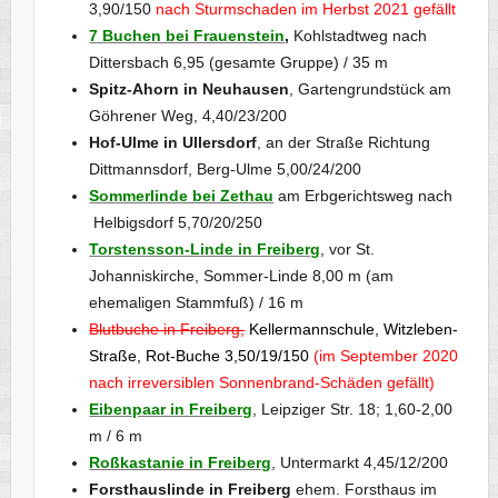
3,90/150
nach Sturmschaden im Herbst 2021 gefällt
7 Buchen bei Frauenstein
,
Kohlstadtweg nach
Dittersbach 6,95 (gesamte Gruppe) / 35 m
Spitz-Ahorn in Neuhausen
, Gartengrundstück am
Göhrener Weg, 4,40/23/200
Hof-Ulme in Ullersdorf
, an der Straße Richtung
Dittmannsdorf, Berg-Ulme 5,00/24/200
Sommerlinde bei Zethau
am Erbgerichtsweg nach
Helbigsdorf 5,70/20/250
Torstensson-Linde in Freiberg
, vor St.
Johanniskirche, Sommer-Linde 8,00 m (am
ehemaligen Stammfuß) / 16 m
Blutbuche in Freiberg,
Kellermannschule, Witzleben-
Straße, Rot-Buche 3,50/19/150
(im September 2020
nach irreversiblen Sonnenbrand-Schäden gefällt)
Eibenpaar in Freiberg
, Leipziger Str. 18; 1,60-2,00
m / 6 m
Roßkastanie in Freiberg
, Untermarkt 4,45/12/200
Forsthauslinde in Freiberg
ehem. Forsthaus im