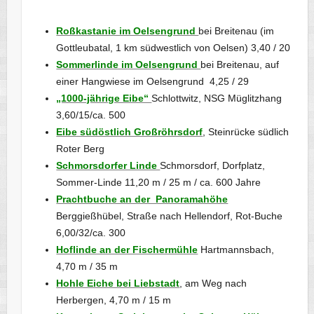
Roßkastanie im Oelsengrund
bei Breitenau (im
Gottleubatal, 1 km südwestlich von Oelsen) 3,40 / 20
Sommerlinde im Oelsengrund
bei Breitenau, auf
einer Hangwiese im Oelsengrund 4,25 / 29
„1000-jährige Eibe“
Schlottwitz, NSG Müglitzhang
3,60/15/ca. 500
Eibe südöstlich Großröhrsdorf
, Steinrücke südlich
Roter Berg
Schmorsdorfer Linde
Schmorsdorf, Dorfplatz,
Sommer-Linde 11,20 m / 25 m / ca. 600 Jahre
Prachtbuche an der Panoramahöhe
Berggießhübel, Straße nach Hellendorf, Rot-Buche
6,00/32/ca. 300
Hoflinde an der Fischermühle
Hartmannsbach,
4,70 m / 35 m
Hohle Eiche bei Liebstadt
, am Weg nach
Herbergen, 4,70 m / 15 m