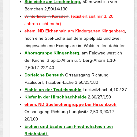
Stieleiche am Lerchenberg
,
50 m westlich von
Börnchen 2,50/14/130
Winterlinde in Karsdorf
,
(existiert seit mind. 20
Jahren nicht mehr)
ehem. ND Eichenhain am Kindergarten Klingenberg
,
noch eine Stiel-Eiche auf dem Spielplatz und zwei
eingewachsene Exemplare im Waldstreifen dahinter
Ahorngruppe Klingenberg
, am Feldweg westlich
der Kirche, 3 Spitz-Ahorn u. 3 Berg-Ahorn 1,10-
2,60/17-22/140
Dorfeiche Berreuth
Ortsausgang Richtung
Paulsdorf, Trauben-Eiche 3,50/23/180
Fichte an der Teufelsmühle
Lockwitzbach 4,10 / 37
Kiefer in der Hirschbachheide
2,30/27/150
ehem. ND Stieleichengruppe bei Hirschbach
Ortsausgang Richtung Lungkwitz 2,50-3,90/17-
26/160
Eichen und Eschen am Friedrichsteich bei
Reichstädt