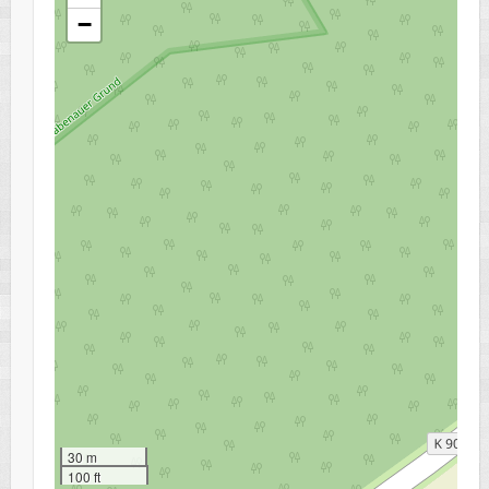
−
30 m
100 ft