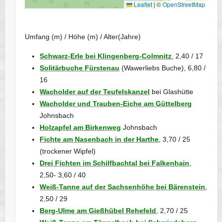
Leaflet
|
©
OpenStreetMap
Umfang (m) / Höhe (m) / Alter(Jahre)
Schwarz-Erle bei Klingenberg-Colmnitz
, 2,40 / 17
Solitärbuche Fürstenau
(Wawerliebs Buche), 6,80 /
16
Wacholder auf der Teufelskanzel
bei Glashütte
Wacholder und Trauben-Eiche am Güttelberg
Johnsbach
Holzapfel am Birkenweg
Johnsbach
Fichte am Nasenbach in der Harthe
, 3,70 / 25
(trockener Wipfel)
Drei Fichten im Schilfbachtal bei Falkenhain
,
2,50- 3,60 / 40
Weiß-Tanne auf der Sachsenhöhe bei Bärenstein
,
2,50 / 29
Berg-Ulme am Gießhübel Rehefeld
,
2,70 / 25