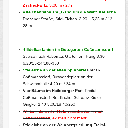
Zscheckwitz
, 3,80 m / 27 m
Alteichenreihe am „Gang um die Welt“ Kreischa
Dresdner Straße, Stiel-Eichen 3,20 – 5,35 m / 12 –
28 m
4 Edelkastanien im Gutsgarten Coßmannsdorf
,
Straße nach Rabenau, Garten am Hang 3,30-
6,20/15-24/180-350
Stieleiche an der alten Spinnerei
Freital-
Coßmannsdorf, Buswendeplatz an der
Schwimmhalle 4,20 m / 24 m
Vier Bäume im Heilsberger Park
Freital-
Coßmannsdorf, Rot-Buche, Schwarz-Kiefer,
Gingko 2,40-8,00/18-40/250
Winterlinde an der Rollmopsschänke
Freital-
Coßmannsdorf
,
existiert nicht mehr
Stieleiche an der Weinbergsiedlung
Freital-