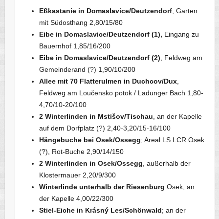
Eßkastanie in Domaslavice/Deutzendorf
, Garten
mit Südosthang 2,80/15/80
Eibe in Domaslavice/Deutzendorf (1),
Eingang zu
Bauernhof 1,85/16/200
Eibe in Domaslavice/Deutzendorf (2)
, Feldweg am
Gemeinderand (?) 1,90/10/200
Allee mit 70 Flatterulmen in Duchcov/Dux
,
Feldweg am Loučensko potok / Ladunger Bach 1,80-
4,70/10-20/100
2 Winterlinden in Mstišov/Tischau
, an der Kapelle
auf dem Dorfplatz (?) 2,40-3,20/15-16/100
Hängebuche bei Osek/Ossegg
; Areal LS LCR Osek
(?), Rot-Buche 2,90/14/150
2 Winterlinden in Osek/Ossegg
, außerhalb der
Klostermauer 2,20/9/300
Winterlinde unterhalb der Riesenburg
Osek, an
der Kapelle 4,00/22/300
Stiel-Eiche in Krásný Les/Schönwald
; an der