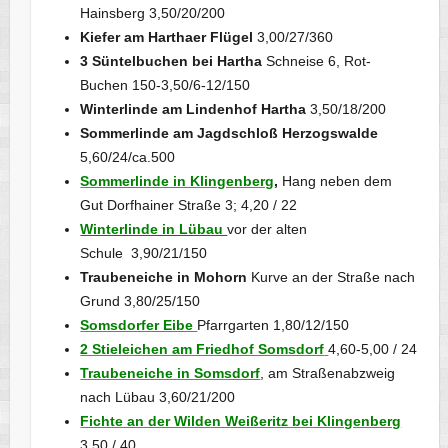
Hainsberg 3,50/20/200
Kiefer am Harthaer Flügel
3,00/27/360
3 Süntelbuchen bei Hartha
Schneise 6, Rot-
Buchen 150-3,50/6-12/150
Winterlinde am Lindenhof Hartha
3,50/18/200
Sommerlinde am Jagdschloß Herzogswalde
5,60/24/ca.500
Sommerlinde in Klingenberg
,
Hang neben dem
Gut Dorfhainer Straße 3; 4,20 / 22
Winterlinde in Lübau
vor der alten
Schule 3,90/21/150
Traubeneiche in Mohorn
Kurve an der Straße nach
Grund 3,80/25/150
Somsdorfer Eibe
Pfarrgarten 1,80/12/150
2 Stieleichen am Friedhof Somsdorf
4,60-5,00 / 24
Traubeneiche in Somsdorf
, am Straßenabzweig
nach Lübau 3,60/21/200
Fichte an der Wilden Weißeritz bei Klingenberg
3,50 / 40