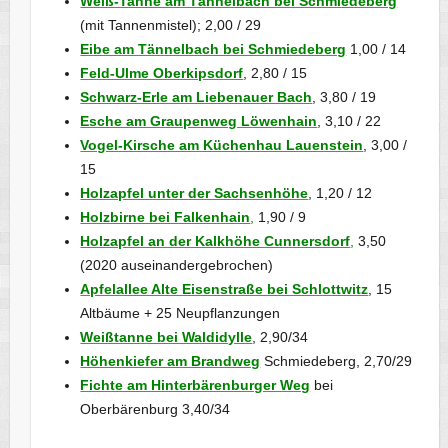
Weiß-Tanne am Tännelbach bei Schmiedeberg
(mit Tannenmistel); 2,00 / 29
Eibe am Tännelbach bei Schmiedeberg
1,00 / 14
Feld-Ulme Oberkipsdorf
, 2,80 / 15
Schwarz-Erle am Liebenauer Bach
, 3,80 / 19
Esche am Graupenweg Löwenhain
, 3,10 / 22
Vogel-Kirsche am Küchenhau Lauenstein
, 3,00 /
15
Holzapfel unter der Sachsenhöhe
, 1,20 / 12
Holzbirne bei Falkenhain
,
1,90 / 9
Holzapfel an der Kalkhöhe Cunnersdorf
,
3,50
(2020 auseinandergebrochen)
Apfelallee Alte Eisenstraße bei Schlottwitz
, 15
Altbäume + 25 Neupflanzungen
Weißtanne bei Waldidylle
, 2,90/34
Höhenkiefer am Brandweg
Schmiedeberg, 2,70/29
Fichte am Hinterbärenburger Weg
bei
Oberbärenburg 3,40/34