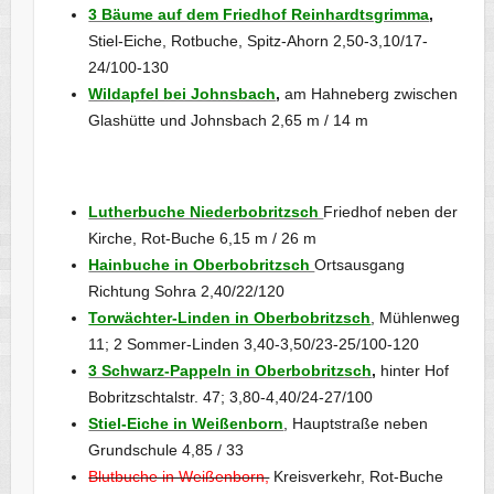
3 Bäume auf dem Friedhof Reinhardtsgrimma
,
Stiel-Eiche, Rotbuche, Spitz-Ahorn 2,50-3,10/17-
24/100-130
Wildapfel bei Johnsbach
,
am Hahneberg zwischen
Glashütte und Johnsbach 2,65 m / 14 m
Lutherbuche Niederbobritzsch
Friedhof neben der
Kirche, Rot-Buche 6,15 m / 26 m
Hainbuche in Oberbobritzsch
Ortsausgang
Richtung Sohra 2,40/22/120
Torwächter-Linden in Oberbobritzsch
, Mühlenweg
11; 2 Sommer-Linden 3,40-3,50/23-25/100-120
3 Schwarz-Pappeln in Oberbobritzsch
,
hinter Hof
Bobritzschtalstr. 47; 3,80-4,40/24-27/100
Stiel-Eiche in Weißenborn
, Hauptstraße neben
Grundschule 4,85 / 33
Blutbuche in Weißenborn,
Kreisverkehr, Rot-Buche