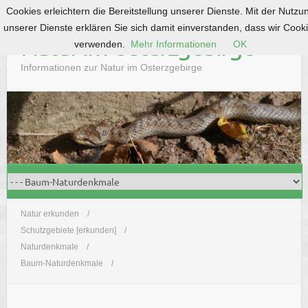
Cookies erleichtern die Bereitstellung unserer Dienste. Mit der Nutzu
S
unserer Dienste erklären Sie sich damit einverstanden, dass wir Cook
k
Natur im Osterzgebirge
verwenden.
Mehr Informationen
OK
i
p
Informationen zur Natur im Osterzgebirge
t
o
c
o
n
t
e
n
t
Natur erkunden
Schutzgebiete [erkunden]
Naturdenkmale
Baum-Naturdenkmale