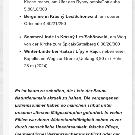
Kirche rechts, am Ufer des Rybny potok/Gottleuba
5,80/18/300
Bergulme in Krásný Les/Schönwald
, am oberen
Ortsende 4,40/21/250
Sommer-Linde in Krásný Les/Schönwald
, am Weg
von der Kirche zum Špičák/Sattelberg 6,30/26/300
Winter-Linde bei Raitza / Lípy v Rájci
, neben einer
Kapelle am Weg zur Grenze;Umfang 3,90 m / Höhe
25 m (2024)
Es ist kaum zu schaffen, die Liste der Baum-
Naturdenkmale aktuell zu halten. Die vergangenen
Extremsommer haben so manchen Tribut unter
unseren ältesten Mitgeschöpfen gefordert. In vielen
Fällen war deren Widerstandsfähigkeit schon zuvor
durch menschliche Unachtsamkeit, falsche Pflege,
(vermeintliche) Verkehrssicherungspflicht oder gar