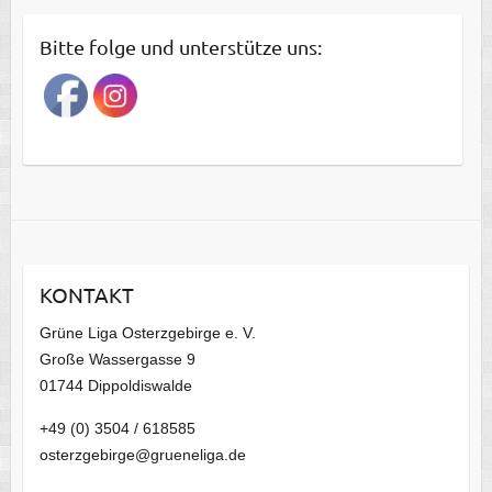
i
t
Bitte folge und unterstütze uns:
r
a
g
s
a
r
c
h
i
KONTAKT
v
Grüne Liga Osterzgebirge e. V.
Große Wassergasse 9
01744 Dippoldiswalde
+49 (0) 3504 / 618585
osterzgebirge@grueneliga.de