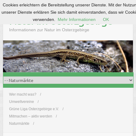
Cookies erleichtern die Bereitstellung unserer Dienste. Mit der Nutzu
S
unserer Dienste erklären Sie sich damit einverstanden, dass wir Cook
k
Natur im Osterzgebirge
verwenden.
Mehr Informationen
OK
i
p
Informationen zur Natur im Osterzgebirge
t
o
c
o
n
t
e
n
t
Wer macht was?
Umweltvereine
Grüne Liga Osterzgebirge e.V.
Mitmachen – aktiv werden
Naturmärkte