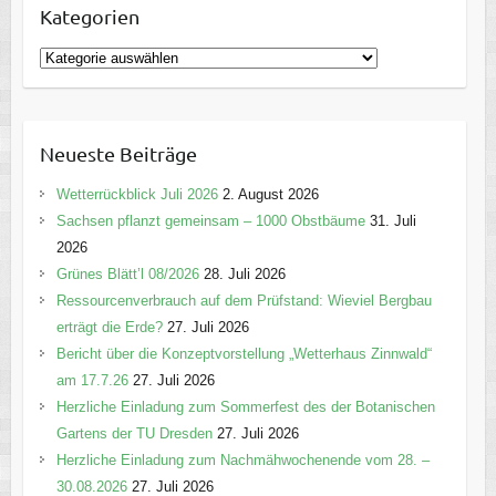
Kategorien
K
a
t
e
Neueste Beiträge
g
o
Wetterrückblick Juli 2026
2. August 2026
r
Sachsen pflanzt gemeinsam – 1000 Obstbäume
31. Juli
i
2026
e
Grünes Blätt’l 08/2026
28. Juli 2026
n
Ressourcenverbrauch auf dem Prüfstand: Wieviel Bergbau
erträgt die Erde?
27. Juli 2026
Bericht über die Konzeptvorstellung „Wetterhaus Zinnwald“
am 17.7.26
27. Juli 2026
Herzliche Einladung zum Sommerfest des der Botanischen
Gartens der TU Dresden
27. Juli 2026
Herzliche Einladung zum Nachmähwochenende vom 28. –
30.08.2026
27. Juli 2026