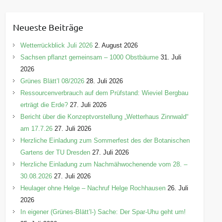
t
e
Neueste Beiträge
g
o
Wetterrückblick Juli 2026
2. August 2026
r
Sachsen pflanzt gemeinsam – 1000 Obstbäume
31. Juli
i
2026
e
Grünes Blätt’l 08/2026
28. Juli 2026
n
Ressourcenverbrauch auf dem Prüfstand: Wieviel Bergbau
erträgt die Erde?
27. Juli 2026
Bericht über die Konzeptvorstellung „Wetterhaus Zinnwald“
am 17.7.26
27. Juli 2026
Herzliche Einladung zum Sommerfest des der Botanischen
Gartens der TU Dresden
27. Juli 2026
Herzliche Einladung zum Nachmähwochenende vom 28. –
30.08.2026
27. Juli 2026
Heulager ohne Helge – Nachruf Helge Rochhausen
26. Juli
2026
In eigener (Grünes-Blätt’l-) Sache: Der Spar-Uhu geht um!