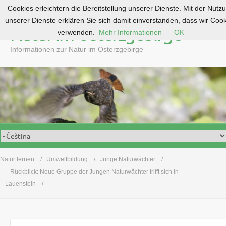
Cookies erleichtern die Bereitstellung unserer Dienste. Mit der Nutz
S
unserer Dienste erklären Sie sich damit einverstanden, dass wir Coo
k
Natur im Osterzgebirge
verwenden.
Mehr Informationen
OK
i
p
Informationen zur Natur im Osterzgebirge
t
o
c
o
n
t
e
n
t
Natur lernen
Umweltbildung
Junge Naturwächter
Rückblick: Neue Gruppe der Jungen Naturwächter trifft sich in
Lauenstein