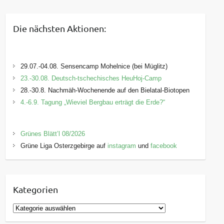
Die nächsten Aktionen:
29.07.-04.08. Sensencamp Mohelnice (bei Müglitz)
23.-30.08. Deutsch-tschechisches HeuHoj-Camp
28.-30.8. Nachmäh-Wochenende auf den Bielatal-Biotopen
4.-6.9. Tagung „Wieviel Bergbau erträgt die Erde?“
Grünes Blätt’l 08/2026
Grüne Liga Osterzgebirge auf
instagram
und
facebook
Kategorien
K
a