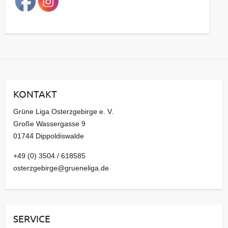
g
s
a
r
c
h
i
KONTAKT
v
Grüne Liga Osterzgebirge e. V.
Große Wassergasse 9
01744 Dippoldiswalde
+49 (0) 3504 / 618585
osterzgebirge@grueneliga.de
SERVICE