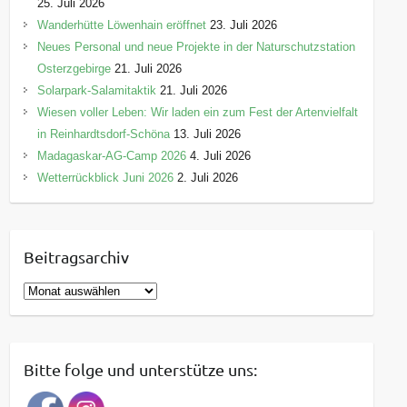
25. Juli 2026
Wanderhütte Löwenhain eröffnet
23. Juli 2026
Neues Personal und neue Projekte in der Naturschutzstation
Osterzgebirge
21. Juli 2026
Solarpark-Salamitaktik
21. Juli 2026
Wiesen voller Leben: Wir laden ein zum Fest der Artenvielfalt
in Reinhardtsdorf-Schöna
13. Juli 2026
Madagaskar-AG-Camp 2026
4. Juli 2026
Wetterrückblick Juni 2026
2. Juli 2026
Beitragsarchiv
B
e
i
t
Bitte folge und unterstütze uns:
r
a