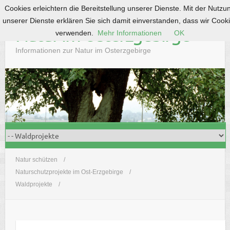
Cookies erleichtern die Bereitstellung unserer Dienste. Mit der Nutzu
S
unserer Dienste erklären Sie sich damit einverstanden, dass wir Cook
k
Natur im Osterzgebirge
verwenden.
Mehr Informationen
OK
i
p
Informationen zur Natur im Osterzgebirge
t
o
c
o
n
t
e
n
t
Natur schützen
Naturschutzprojekte im Ost-Erzgebirge
Waldprojekte