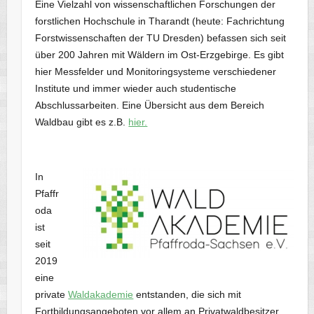
Eine Vielzahl von wissenschaftlichen Forschungen der
forstlichen Hochschule in Tharandt (heute: Fachrichtung
Forstwissenschaften der TU Dresden) befassen sich seit
über 200 Jahren mit Wäldern im Ost-Erzgebirge. Es gibt
hier Messfelder und Monitoringsysteme verschiedener
Institute und immer wieder auch studentische
Abschlussarbeiten. Eine Übersicht aus dem Bereich
Waldbau gibt es z.B.
hier.
In
Pfaffr
oda
ist
seit
2019
eine
private
Waldakademie
entstanden, die sich mit
Fortbildungsangeboten vor allem an Privatwaldbesitzer