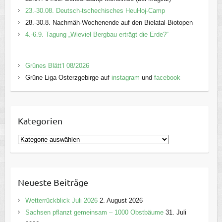
23.-30.08. Deutsch-tschechisches HeuHoj-Camp
28.-30.8. Nachmäh-Wochenende auf den Bielatal-Biotopen
4.-6.9. Tagung „Wieviel Bergbau erträgt die Erde?“
Grünes Blätt’l 08/2026
Grüne Liga Osterzgebirge auf
instagram
und
facebook
Kategorien
K
a
t
e
Neueste Beiträge
g
o
Wetterrückblick Juli 2026
2. August 2026
r
Sachsen pflanzt gemeinsam – 1000 Obstbäume
31. Juli