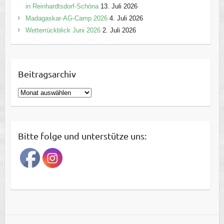
in Reinhardtsdorf-Schöna
13. Juli 2026
Madagaskar-AG-Camp 2026
4. Juli 2026
Wetterrückblick Juni 2026
2. Juli 2026
Beitragsarchiv
B
e
i
t
Bitte folge und unterstütze uns:
r
a
g
s
a
r
c