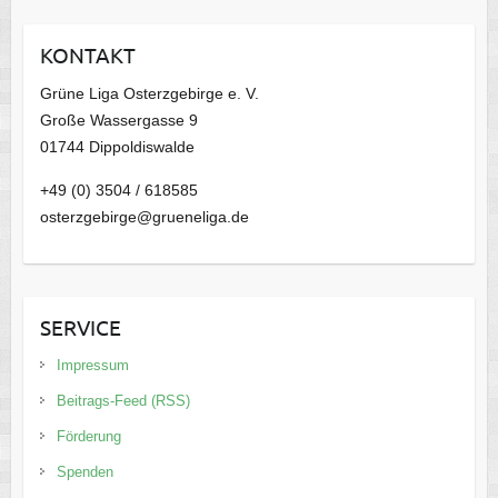
h
i
KONTAKT
v
Grüne Liga Osterzgebirge e. V.
Große Wassergasse 9
01744 Dippoldiswalde
+49 (0) 3504 / 618585
osterzgebirge@grueneliga.de
SERVICE
Impressum
Beitrags-Feed (RSS)
Förderung
Spenden