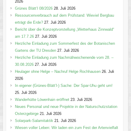
i
2026
e
Grünes Blätt’l 08/2026
28. Juli 2026
n
Ressourcenverbrauch auf dem Prüfstand: Wieviel Bergbau
erträgt die Erde?
27. Juli 2026
Bericht über die Konzeptvorstellung „Wetterhaus Zinnwald“
am 17.7.26
27. Juli 2026
Herzliche Einladung zum Sommerfest des der Botanischen
Gartens der TU Dresden
27. Juli 2026
Herzliche Einladung zum Nachmähwochenende vom 28. –
30.08.2026
27. Juli 2026
Heulager ohne Helge – Nachruf Helge Rochhausen
26. Juli
2026
In eigener (Grünes-Blätt’l-) Sache: Der Spar-Uhu geht um!
25. Juli 2026
Wanderhütte Löwenhain eröffnet
23. Juli 2026
Neues Personal und neue Projekte in der Naturschutzstation
Osterzgebirge
21. Juli 2026
Solarpark-Salamitaktik
21. Juli 2026
Wiesen voller Leben: Wir laden ein zum Fest der Artenvielfalt