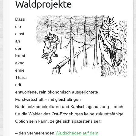
Waldprojekte
Dass
die
einst
an
der
Forst
akad
emie
Thara
ndt
entworfene, rein ökonomisch ausgerichtete
Forstwirtschaft – mit gleichaltrigen
Nadelholzmonokulturen und Kahlschlagsnutzung – auch
für die Wälder des Ost-Erzgebirges keine zukunftsfähige
Option sein kann, zeigte sich spätestens seit:
– den verheerenden
Waldschäden auf dem