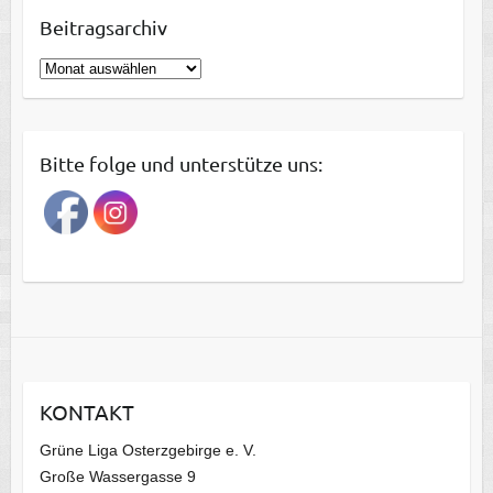
Beitragsarchiv
B
e
i
t
Bitte folge und unterstütze uns:
r
a
g
s
a
r
c
h
i
KONTAKT
v
Grüne Liga Osterzgebirge e. V.
Große Wassergasse 9