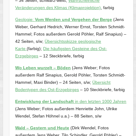
– 34 Seiten, schwarz-weiß;
Wahrscheinliche
Veränderungen des Klimas (Klimaprojektion)
, farbig
Geologie:
Vom Werden und Vergehen der Berge
(Jens
Weber, Gerhard Hedrich, Werner Ernst, Torsten Schmidt-
Hammel; Fotos außerdem Gerold Pöhler, Ralf Sinapius) –
42 Seiten, s/w;
Übersichtsskizze geologische
Karte
(farbig);
Die häufigsten Gesteine des Ost-
Erzgebirges
– 12 Steckbriefe, farbig
Wo Leben wurzelt – Böden
(Jens Weber; Fotos
außerdem Ralf Sinapius, Gerold Pöhler, Torsten Schmidt-
Hammel, Maxi Binder) – 24 Seiten, s/w;
Übersicht
Bodentypen des Ost-Erzgebirges
– 10 Steckbriefe, farbig
Entwicklung der Landschaft
in den letzten 1000 Jahren
(Jens Weber; Fotos außerdem Henriette John, Ulrike
Wendel, Stefan Höhnel u.a.) – 88 Seiten, s/w
Wald – Gestern und Heute
(Dirk Wendel, Fotos
außerdem Jens Weber, Tilo Schindler, Gerold Pöhler) –