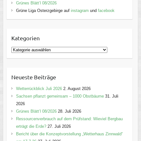
Grünes Blätt’l 08/2026
Grüne Liga Osterzgebirge auf
instagram
und
facebook
Kategorien
K
a
t
e
Neueste Beiträge
g
o
Wetterrückblick Juli 2026
2. August 2026
r
Sachsen pflanzt gemeinsam – 1000 Obstbäume
31. Juli
i
2026
e
Grünes Blätt’l 08/2026
28. Juli 2026
n
Ressourcenverbrauch auf dem Prüfstand: Wieviel Bergbau
erträgt die Erde?
27. Juli 2026
Bericht über die Konzeptvorstellung „Wetterhaus Zinnwald“