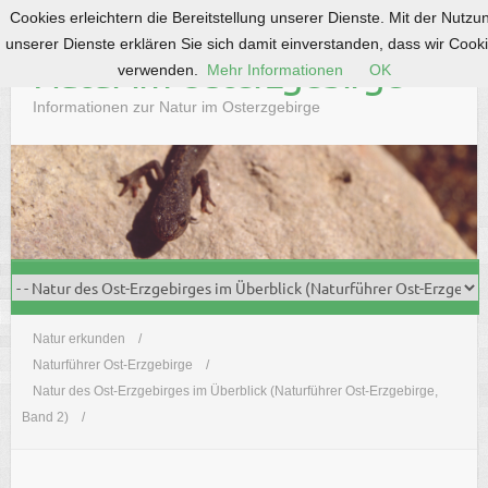
Cookies erleichtern die Bereitstellung unserer Dienste. Mit der Nutzu
S
unserer Dienste erklären Sie sich damit einverstanden, dass wir Cook
k
Natur im Osterzgebirge
verwenden.
Mehr Informationen
OK
i
p
Informationen zur Natur im Osterzgebirge
t
o
c
o
n
t
e
n
t
Natur erkunden
Naturführer Ost-Erzgebirge
Natur des Ost-Erzgebirges im Überblick (Naturführer Ost-Erzgebirge,
Band 2)