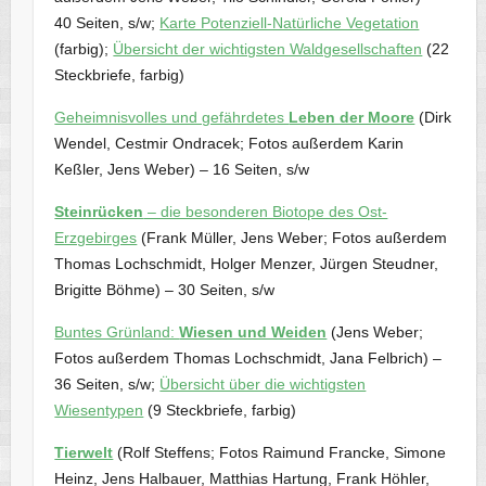
40 Seiten, s/w;
Karte Potenziell-Natürliche Vegetation
(farbig);
Übersicht der wichtigsten Waldgesellschaften
(22
Steckbriefe, farbig)
Geheimnisvolles und gefährdetes
Leben der Moore
(Dirk
Wendel, Cestmir Ondracek; Fotos außerdem Karin
Keßler, Jens Weber) – 16 Seiten, s/w
Steinrücken
– die besonderen Biotope des Ost-
Erzgebirges
(Frank Müller, Jens Weber; Fotos außerdem
Thomas Lochschmidt, Holger Menzer, Jürgen Steudner,
Brigitte Böhme) – 30 Seiten, s/w
Buntes Grünland:
Wiesen und Weiden
(Jens Weber;
Fotos außerdem Thomas Lochschmidt, Jana Felbrich) –
36 Seiten, s/w;
Übersicht über die wichtigsten
Wiesentypen
(9 Steckbriefe, farbig)
Tierwelt
(Rolf Steffens; Fotos Raimund Francke, Simone
Heinz, Jens Halbauer, Matthias Hartung, Frank Höhler,