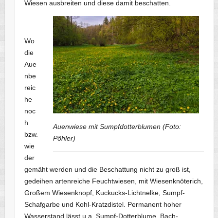
Wiesen ausbreiten und diese damit beschatten.
Wo
die
Aue
nbe
reic
he
noc
h
Auenwiese mit Sumpfdotterblumen (Foto:
bzw.
Pöhler)
wie
der
gemäht werden und die Beschattung nicht zu groß ist,
gedeihen artenreiche Feuchtwiesen, mit Wiesenknöterich,
Großem Wiesenknopf, Kuckucks-Lichtnelke, Sumpf-
Schafgarbe und Kohl-Kratzdistel. Permanent hoher
Wasserstand lässt u.a. Sumpf-Dotterblume, Bach-