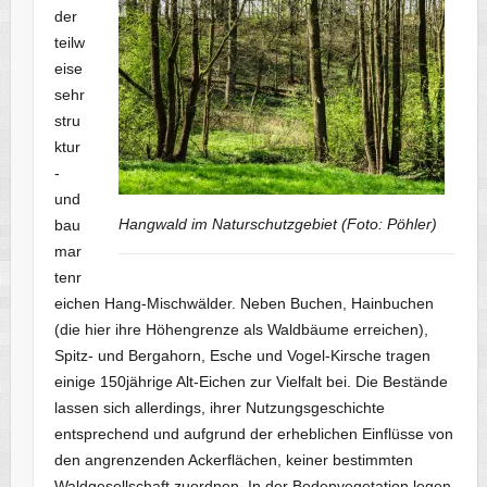
der
teilw
eise
sehr
stru
ktur
-
und
Hangwald im Naturschutzgebiet (Foto: Pöhler)
bau
mar
tenr
eichen Hang-Mischwälder. Neben Buchen, Hainbuchen
(die hier ihre Höhengrenze als Waldbäume erreichen),
Spitz- und Bergahorn, Esche und Vogel-Kirsche tragen
einige 150jährige Alt-Eichen zur Vielfalt bei. Die Bestände
lassen sich allerdings, ihrer Nutzungsgeschichte
entsprechend und aufgrund der erheblichen Einflüsse von
den angrenzenden Ackerflächen, keiner bestimmten
Waldgesellschaft zuordnen. In der Bodenvegetation legen