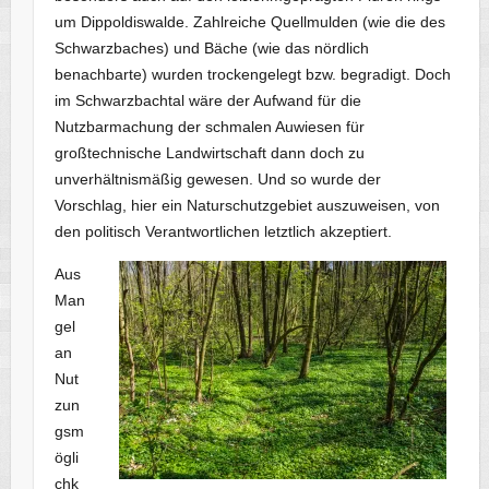
um Dippoldiswalde. Zahlreiche Quellmulden (wie die des
Schwarzbaches) und Bäche (wie das nördlich
benachbarte) wurden trockengelegt bzw. begradigt. Doch
im Schwarzbachtal wäre der Aufwand für die
Nutzbarmachung der schmalen Auwiesen für
großtechnische Landwirtschaft dann doch zu
unverhältnismäßig gewesen. Und so wurde der
Vorschlag, hier ein Naturschutzgebiet auszuweisen, von
den politisch Verantwortlichen letztlich akzeptiert.
Aus
Man
gel
an
Nut
zun
gsm
ögli
chk