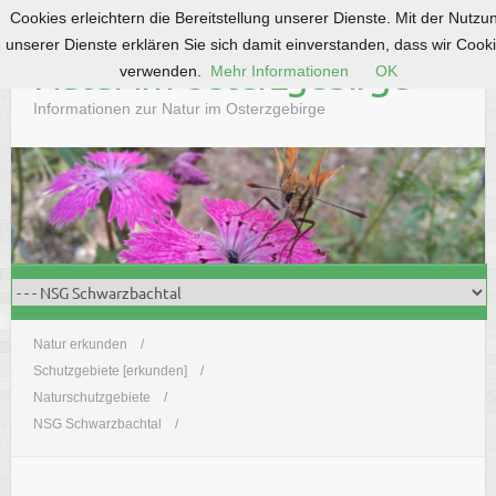
Cookies erleichtern die Bereitstellung unserer Dienste. Mit der Nutzu
S
unserer Dienste erklären Sie sich damit einverstanden, dass wir Cook
k
Natur im Osterzgebirge
verwenden.
Mehr Informationen
OK
i
p
Informationen zur Natur im Osterzgebirge
t
o
c
o
n
t
e
n
t
Natur erkunden
Schutzgebiete [erkunden]
Naturschutzgebiete
NSG Schwarzbachtal