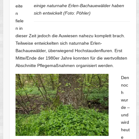
einige naturnahe Erlen-Bachauewälder haben
eite
sich entwickelt (Foto: Pöhler)
n
fiele
n in
dieser Zeit jedoch die Auwiesen nahezu komplett brach.
Teilweise entwickelten sich naturnahe Erlen-
Bachauewälder, überwiegend Hochstaudenfluren. Erst
Mitte/Ende der 1980er Jahre konnten für die wertvollsten
Abschnitte Pflegemaßnahmen organisiert werden.
Den
noc
h
wur
de –
und
wird
heut
e