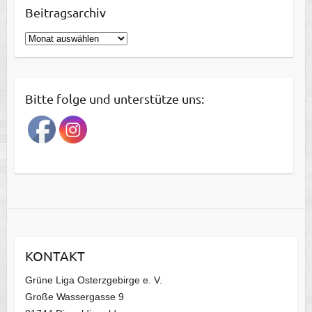
Beitragsarchiv
B
e
i
t
Bitte folge und unterstütze uns:
r
a
g
s
a
r
c
h
i
KONTAKT
v
Grüne Liga Osterzgebirge e. V.
Große Wassergasse 9