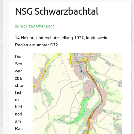
NSG Schwarzbachtal
zurück zur Übersicht
14 Hektar, Unterschutzstellung 1977, landesweite
Registriernummer D72
Das
Sch
war
zba
chta
l ist
ein
Klei
nod
am
Ran