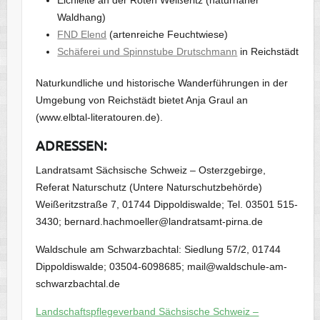
Eichleite an der Roten Weißeritz (naturnaher
Waldhang)
FND Elend
(artenreiche Feuchtwiese)
Schäferei und Spinnstube Drutschmann
in Reichstädt
Naturkundliche und historische Wanderführungen in der
Umgebung von Reichstädt bietet Anja Graul an
(www.elbtal-literatouren.de).
ADRESSEN:
Landratsamt Sächsische Schweiz – Osterzgebirge,
Referat Naturschutz (Untere Naturschutzbehörde)
Weißeritzstraße 7, 01744 Dippoldiswalde; Tel. 03501 515-
3430; bernard.hachmoeller@landratsamt-pirna.de
Waldschule am Schwarzbachtal: Siedlung 57/2, 01744
Dippoldiswalde; 03504-6098685; mail@waldschule-am-
schwarzbachtal.de
Landschaftspflegeverband Sächsische Schweiz –