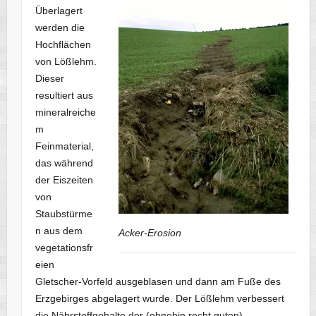
Überlagert
werden die
Hochflächen
von Lößlehm.
Dieser
resultiert aus
mineralreiche
m
Feinmaterial,
das während
der Eiszeiten
von
Staubstürme
n aus dem
Acker-Erosion
vegetationsfr
eien
Gletscher-Vorfeld ausgeblasen und dann am Fuße des
Erzgebirges abgelagert wurde. Der Lößlehm verbessert
die Nährstoffgehalte der (ohnehin recht guten)