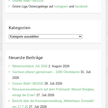
Grünes Blätt’l 08/2026
Grüne Liga Osterzgebirge auf
instagram
und
facebook
Kategorien
K
a
t
e
Neueste Beiträge
g
o
Wetterrückblick Juli 2026
2. August 2026
r
Sachsen pflanzt gemeinsam – 1000 Obstbäume
31. Juli
i
2026
e
Grünes Blätt’l 08/2026
28. Juli 2026
n
Ressourcenverbrauch auf dem Prüfstand: Wieviel Bergbau
erträgt die Erde?
27. Juli 2026
Bericht über die Konzeptvorstellung „Wetterhaus Zinnwald“
am 17.7.26
27. Juli 2026