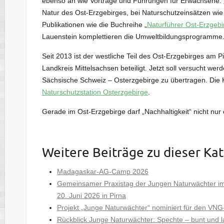
ebenso an wie Vorträge und Führungen für Erwachsene.
Natur des Ost-Erzgebirges, bei Naturschutzeinsätzen wi
Publikationen wie die Buchreihe „
Naturführer Ost-Erzgebi
Lauenstein komplettieren die Umweltbildungsprogramme
Seit 2013 ist der westliche Teil des Ost-Erzgebirges am Pi
Landkreis Mittelsachsen beteiligt. Jetzt soll versucht we
Sächsische Schweiz – Osterzgebirge zu übertragen. Die K
Naturschutzstation Osterzgebirge
.
Gerade im Ost-Erzgebirge darf „Nachhaltigkeit“ nicht nur 
Weitere Beiträge zu dieser Ka
Madagaskar-AG-Camp 2026
Gemeinsamer Praxistag der Jungen Naturwächter im
20. Juni 2026 in Pirna
Projekt „Junge Naturwächter“ nominiert für den VNG-
Rückblick Junge Naturwächter: Spechte – bunt und l