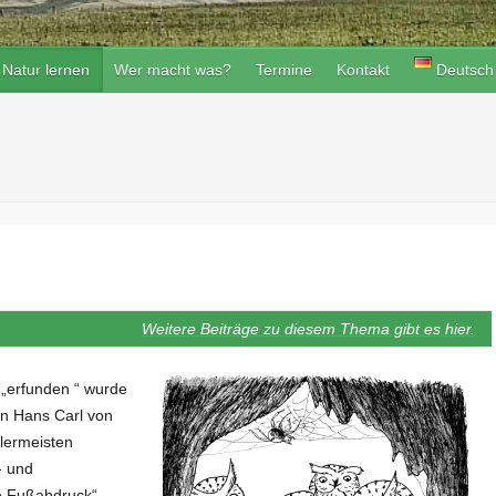
Natur lernen
Wer macht was?
Termine
Kontakt
Deutsch
Weitere Beiträge zu diesem Thema gibt es hier.
 „erfunden “ wurde
nn Hans Carl von
llermeisten
- und
e Fußabdruck“