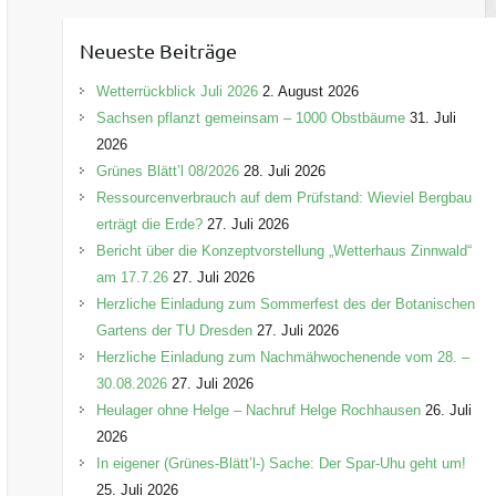
t
e
Neueste Beiträge
g
o
Wetterrückblick Juli 2026
2. August 2026
r
Sachsen pflanzt gemeinsam – 1000 Obstbäume
31. Juli
i
2026
e
Grünes Blätt’l 08/2026
28. Juli 2026
n
Ressourcenverbrauch auf dem Prüfstand: Wieviel Bergbau
erträgt die Erde?
27. Juli 2026
Bericht über die Konzeptvorstellung „Wetterhaus Zinnwald“
am 17.7.26
27. Juli 2026
Herzliche Einladung zum Sommerfest des der Botanischen
Gartens der TU Dresden
27. Juli 2026
Herzliche Einladung zum Nachmähwochenende vom 28. –
30.08.2026
27. Juli 2026
Heulager ohne Helge – Nachruf Helge Rochhausen
26. Juli
2026
In eigener (Grünes-Blätt’l-) Sache: Der Spar-Uhu geht um!
25. Juli 2026