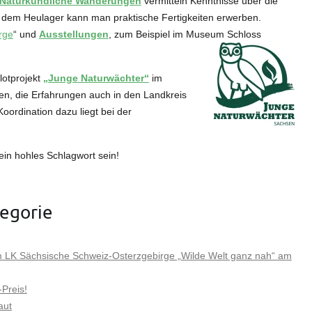
Naturkundliche Wanderungen
vermitteln Kenntnisse über die
e dem Heulager kann man praktische Fertigkeiten erwerben.
rge
“ und
Ausstellungen
, zum Beispiel im Museum Schloss
.
lotprojekt
„Junge Naturwächter“
im
rden, die Erfahrungen auch in den Landkreis
oordination dazu liegt bei der
ein hohles Schlagwort sein!
tegorie
 LK Sächsische Schweiz-Osterzgebirge „Wilde Welt ganz nah“ am
Preis!
aut