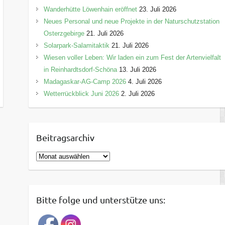
Wanderhütte Löwenhain eröffnet
23. Juli 2026
Neues Personal und neue Projekte in der Naturschutzstation
Osterzgebirge
21. Juli 2026
Solarpark-Salamitaktik
21. Juli 2026
Wiesen voller Leben: Wir laden ein zum Fest der Artenvielfalt
in Reinhardtsdorf-Schöna
13. Juli 2026
Madagaskar-AG-Camp 2026
4. Juli 2026
Wetterrückblick Juni 2026
2. Juli 2026
Beitragsarchiv
B
e
i
t
Bitte folge und unterstütze uns:
r
a