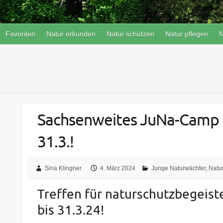
Favoriten
Natur erkunden
Natur schützen
Natur pflegen
N
Sachsenweites JuNa-Camp 
31.3.!
Sina Klingner
4. März 2024
Junge Naturwächter
,
Natur
Treffen für naturschutzbegeist
bis 31.3.24!