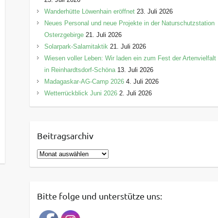
Wanderhütte Löwenhain eröffnet
23. Juli 2026
Neues Personal und neue Projekte in der Naturschutzstation
Osterzgebirge
21. Juli 2026
Solarpark-Salamitaktik
21. Juli 2026
Wiesen voller Leben: Wir laden ein zum Fest der Artenvielfalt
in Reinhardtsdorf-Schöna
13. Juli 2026
Madagaskar-AG-Camp 2026
4. Juli 2026
Wetterrückblick Juni 2026
2. Juli 2026
Beitragsarchiv
B
e
i
t
Bitte folge und unterstütze uns:
r
a