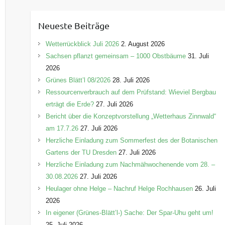
t
e
Neueste Beiträge
g
o
Wetterrückblick Juli 2026
2. August 2026
r
Sachsen pflanzt gemeinsam – 1000 Obstbäume
31. Juli
i
2026
e
Grünes Blätt’l 08/2026
28. Juli 2026
n
Ressourcenverbrauch auf dem Prüfstand: Wieviel Bergbau
erträgt die Erde?
27. Juli 2026
Bericht über die Konzeptvorstellung „Wetterhaus Zinnwald“
am 17.7.26
27. Juli 2026
Herzliche Einladung zum Sommerfest des der Botanischen
Gartens der TU Dresden
27. Juli 2026
Herzliche Einladung zum Nachmähwochenende vom 28. –
30.08.2026
27. Juli 2026
Heulager ohne Helge – Nachruf Helge Rochhausen
26. Juli
2026
In eigener (Grünes-Blätt’l-) Sache: Der Spar-Uhu geht um!
25. Juli 2026