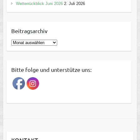
Wetterrückblick Juni 2026
2. Juli 2026
Beitragsarchiv
B
e
i
t
Bitte folge und unterstütze uns:
r
a
g
s
a
r
c
h
i
KONTAKT
v