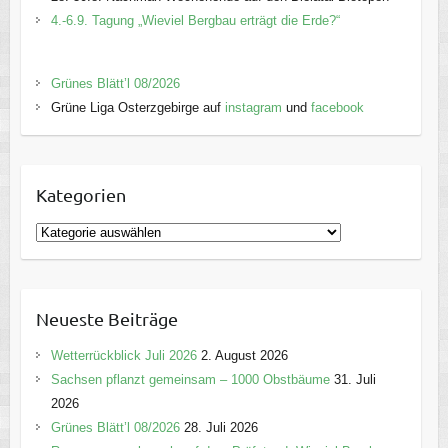
4.-6.9. Tagung „Wieviel Bergbau erträgt die Erde?“
Grünes Blätt’l 08/2026
Grüne Liga Osterzgebirge auf
instagram
und
facebook
Kategorien
K
a
t
e
Neueste Beiträge
g
o
Wetterrückblick Juli 2026
2. August 2026
r
Sachsen pflanzt gemeinsam – 1000 Obstbäume
31. Juli
i
2026
e
Grünes Blätt’l 08/2026
28. Juli 2026
n