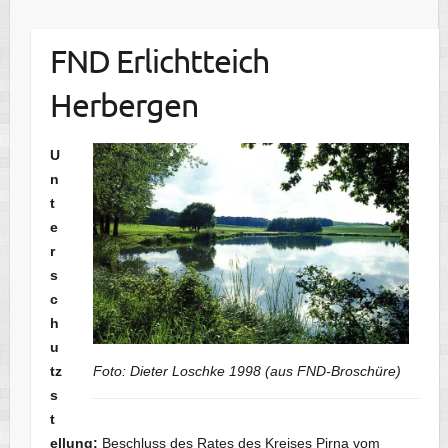
FND Erlichtteich
Herbergen
U
n
t
e
r
s
c
h
u
tz
Foto: Dieter Loschke 1998 (aus FND-Broschüre)
s
t
ellung:
Beschluss des Rates des Kreises Pirna vom