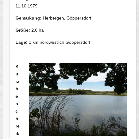
11.10.1979
Gemarkung:
Herbergen, Göppersdorf
Größe:
2,0 ha
Lage:
1 km nordwestlich Göppersdorf
K
u
rz
b
e
s
c
h
re
ib