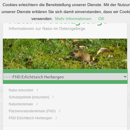
Cookies erleichtern die Bereitstellung unserer Dienste. Mit der Nutzu
S
unserer Dienste erklären Sie sich damit einverstanden, dass wir Cook
k
Natur im Osterzgebirge
verwenden.
Mehr Informationen
OK
i
p
Informationen zur Natur im Osterzgebirge
t
o
c
o
n
t
e
n
t
Natur erkunden
Schutzgebiete [erkunden]
Naturdenkmale
Flächennaturdenkmale (FND)
FND Erlichtteich Herbergen