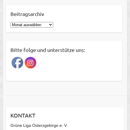
Beitragsarchiv
B
e
i
t
Bitte folge und unterstütze uns:
r
a
g
s
a
r
c
h
i
KONTAKT
v
Grüne Liga Osterzgebirge e. V.