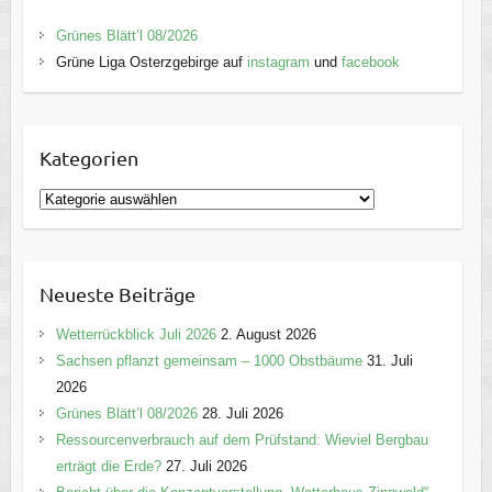
Grünes Blätt’l 08/2026
Grüne Liga Osterzgebirge auf
instagram
und
facebook
Kategorien
K
a
t
e
Neueste Beiträge
g
o
Wetterrückblick Juli 2026
2. August 2026
r
Sachsen pflanzt gemeinsam – 1000 Obstbäume
31. Juli
i
2026
e
Grünes Blätt’l 08/2026
28. Juli 2026
n
Ressourcenverbrauch auf dem Prüfstand: Wieviel Bergbau
erträgt die Erde?
27. Juli 2026