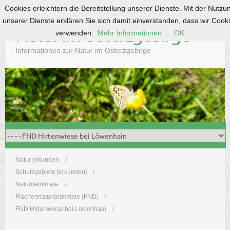
Cookies erleichtern die Bereitstellung unserer Dienste. Mit der Nutzu
S
unserer Dienste erklären Sie sich damit einverstanden, dass wir Cook
k
Natur im Osterzgebirge
verwenden.
Mehr Informationen
OK
i
p
Informationen zur Natur im Osterzgebirge
t
o
c
o
n
t
e
n
t
Natur erkunden
Schutzgebiete [erkunden]
Naturdenkmale
Flächennaturdenkmale (FND)
FND Hirtenwiese bei Löwenhain