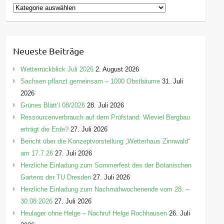
K
a
t
e
Neueste Beiträge
g
o
Wetterrückblick Juli 2026
2. August 2026
r
Sachsen pflanzt gemeinsam – 1000 Obstbäume
31. Juli
i
2026
e
Grünes Blätt’l 08/2026
28. Juli 2026
n
Ressourcenverbrauch auf dem Prüfstand: Wieviel Bergbau
erträgt die Erde?
27. Juli 2026
Bericht über die Konzeptvorstellung „Wetterhaus Zinnwald“
am 17.7.26
27. Juli 2026
Herzliche Einladung zum Sommerfest des der Botanischen
Gartens der TU Dresden
27. Juli 2026
Herzliche Einladung zum Nachmähwochenende vom 28. –
30.08.2026
27. Juli 2026
Heulager ohne Helge – Nachruf Helge Rochhausen
26. Juli