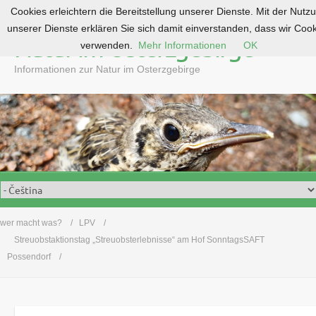
Cookies erleichtern die Bereitstellung unserer Dienste. Mit der Nutz
S
unserer Dienste erklären Sie sich damit einverstanden, dass wir Coo
k
Natur im Osterzgebirge
verwenden.
Mehr Informationen
OK
i
p
Informationen zur Natur im Osterzgebirge
t
o
c
o
n
t
e
n
t
wer macht was?
LPV
Streuobstaktionstag „Streuobsterlebnisse“ am Hof SonntagsSAFT
Possendorf