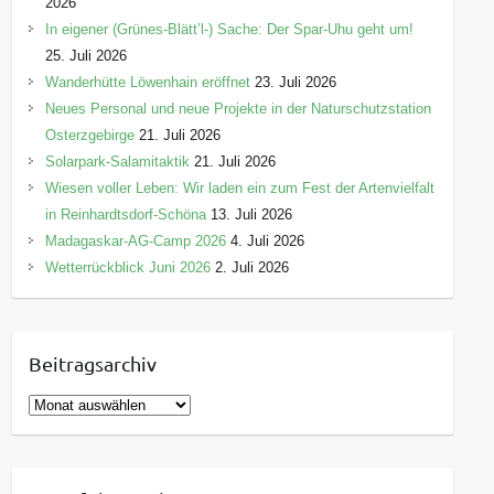
2026
In eigener (Grünes-Blätt’l-) Sache: Der Spar-Uhu geht um!
25. Juli 2026
Wanderhütte Löwenhain eröffnet
23. Juli 2026
Neues Personal und neue Projekte in der Naturschutzstation
Osterzgebirge
21. Juli 2026
Solarpark-Salamitaktik
21. Juli 2026
Wiesen voller Leben: Wir laden ein zum Fest der Artenvielfalt
in Reinhardtsdorf-Schöna
13. Juli 2026
Madagaskar-AG-Camp 2026
4. Juli 2026
Wetterrückblick Juni 2026
2. Juli 2026
Beitragsarchiv
B
e
i
t