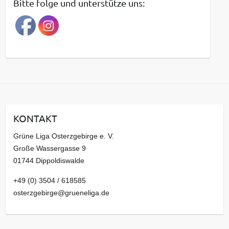
Bitte folge und unterstütze uns:
r
a
g
s
a
r
c
h
i
KONTAKT
v
Grüne Liga Osterzgebirge e. V.
Große Wassergasse 9
01744 Dippoldiswalde
+49 (0) 3504 / 618585
osterzgebirge@grueneliga.de