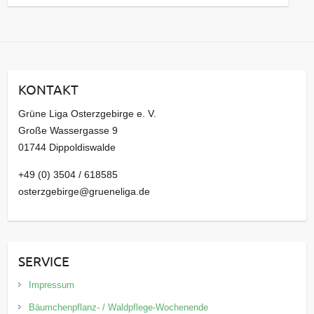
a
r
c
h
i
KONTAKT
v
Grüne Liga Osterzgebirge e. V.
Große Wassergasse 9
01744 Dippoldiswalde
+49 (0) 3504 / 618585
osterzgebirge@grueneliga.de
SERVICE
Impressum
Bäumchenpflanz- / Waldpflege-Wochenende