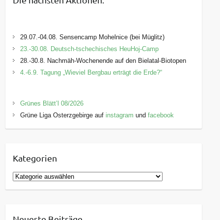
29.07.-04.08. Sensencamp Mohelnice (bei Müglitz)
23.-30.08. Deutsch-tschechisches HeuHoj-Camp
28.-30.8. Nachmäh-Wochenende auf den Bielatal-Biotopen
4.-6.9. Tagung „Wieviel Bergbau erträgt die Erde?“
Grünes Blätt’l 08/2026
Grüne Liga Osterzgebirge auf
instagram
und
facebook
Kategorien
K
a
t
e
Neueste Beiträge