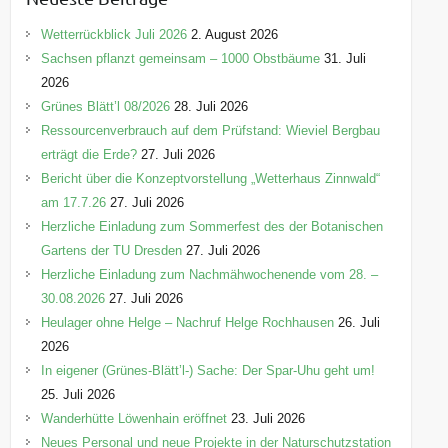
g
o
Wetterrückblick Juli 2026
2. August 2026
r
Sachsen pflanzt gemeinsam – 1000 Obstbäume
31. Juli
i
2026
e
Grünes Blätt’l 08/2026
28. Juli 2026
n
Ressourcenverbrauch auf dem Prüfstand: Wieviel Bergbau
erträgt die Erde?
27. Juli 2026
Bericht über die Konzeptvorstellung „Wetterhaus Zinnwald“
am 17.7.26
27. Juli 2026
Herzliche Einladung zum Sommerfest des der Botanischen
Gartens der TU Dresden
27. Juli 2026
Herzliche Einladung zum Nachmähwochenende vom 28. –
30.08.2026
27. Juli 2026
Heulager ohne Helge – Nachruf Helge Rochhausen
26. Juli
2026
In eigener (Grünes-Blätt’l-) Sache: Der Spar-Uhu geht um!
25. Juli 2026
Wanderhütte Löwenhain eröffnet
23. Juli 2026
Neues Personal und neue Projekte in der Naturschutzstation