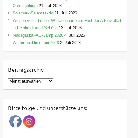
Osterzgebirge
21. Juli 2026
Solarpark-Salamitaktik
21. Juli 2026
Wiesen voller Leben: Wir laden ein zum Fest der Artenvielfalt
in Reinhardtsdorf-Schöna
13. Juli 2026
Madagaskar-AG-Camp 2026
4. Juli 2026
Wetterrückblick Juni 2026
2. Juli 2026
Beitragsarchiv
B
e
i
t
Bitte folge und unterstütze uns:
r
a
g
s