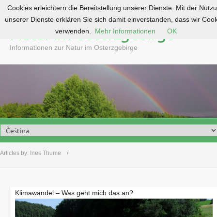
Cookies erleichtern die Bereitstellung unserer Dienste. Mit der Nutz
S
unserer Dienste erklären Sie sich damit einverstanden, dass wir Coo
k
Natur im Osterzgebirge
verwenden.
Mehr Informationen
OK
i
p
Informationen zur Natur im Osterzgebirge
t
o
c
o
n
t
e
n
t
Articles by:
Ines Thume
Klimawandel – Was geht mich das an?