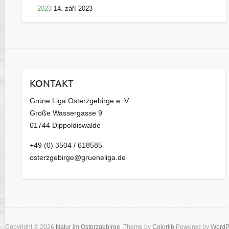
2023
14. září 2023
KONTAKT
Grüne Liga Osterzgebirge e. V.
Große Wassergasse 9
01744 Dippoldiswalde
+49 (0) 3504 / 618585
osterzgebirge@grueneliga.de
Copyright © 2026
Natur im Osterzgebirge
. Theme by
Colorlib
Powered by
WordP