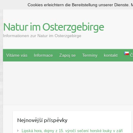
Cookies erleichtern die Bereitstellung unserer Dienste.
S
k
i
Natur im Osterzgebirge
p
t
Informationen zur Natur im Osterzgebirge
o
c
o
Vítáme vás
Informace
Zapoj se
Termíny
kontakt
Č
n
t
e
n
t
Nejnovější příspěvky
Lipská hora, dojmy z 15. výročí sečení horské louky v září