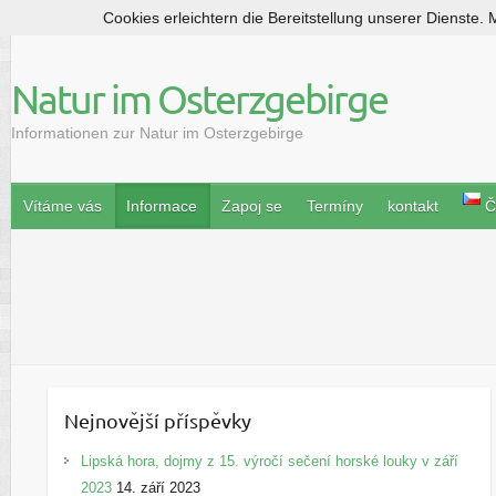
Cookies erleichtern die Bereitstellung unserer Dienste.
S
k
i
Natur im Osterzgebirge
p
t
Informationen zur Natur im Osterzgebirge
o
c
o
Vítáme vás
Informace
Zapoj se
Termíny
kontakt
Č
n
t
e
n
t
Nejnovější příspěvky
Lipská hora, dojmy z 15. výročí sečení horské louky v září
2023
14. září 2023