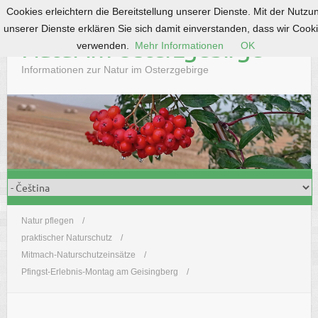
Cookies erleichtern die Bereitstellung unserer Dienste. Mit der Nutzu
S
unserer Dienste erklären Sie sich damit einverstanden, dass wir Cook
k
Natur im Osterzgebirge
verwenden.
Mehr Informationen
OK
i
p
Informationen zur Natur im Osterzgebirge
t
o
c
o
n
t
e
n
t
Natur pflegen
praktischer Naturschutz
Mitmach-Naturschutzeinsätze
Pfingst-Erlebnis-Montag am Geisingberg