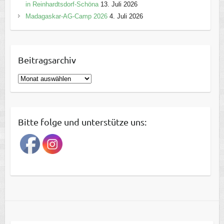
in Reinhardtsdorf-Schöna
13. Juli 2026
Madagaskar-AG-Camp 2026
4. Juli 2026
Beitragsarchiv
B
e
i
t
Bitte folge und unterstütze uns:
r
a
g
s
a
r
c
h
i