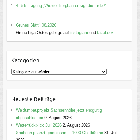
4.-6.9. Tagung „Wieviel Bergbau erträgt die Erde?“
Grünes Blätt’l 08/2026
Grüne Liga Osterzgebirge auf
instagram
und
facebook
Kategorien
K
a
t
e
Neueste Beiträge
g
o
Waldumbauprojekt Sachsenhöhe jetzt endgültig
r
abgeschlossen
9. August 2026
i
Wetterrückblick Juli 2026
2. August 2026
e
Sachsen pflanzt gemeinsam – 1000 Obstbäume
31. Juli
n