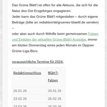
Das Grüne Blätt’l ist offen für alle Akteure, die sich für die
Natur des Ost-Erzgebirges engagieren.
Jeder kann das Grüne Blätt’l mitgestalten – durch eigene
Beiträge (bitte an redaktion/ät/gruenes-blaettl.de senden)
–
oder aber auch durch Mithilfe beim gemeinsamen
Falzen
und Eintüten der aktuellen Grüne-Blätt’l-Ausgabe
, immer
am letzten Donnerstag eines jeden Monats im Dippser
Grüne-Liga-Büro.
Termine für
2026:
voraussichtliche
Redaktionsschluss
Blätt’l-
Falzen
26.01.26
29.01.26
23.02.26
26.02.26
23.03.26
26.03.26