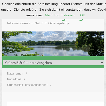
Cookies erleichtern die Bereitstellung unserer Dienste. Mit der Nutzu
S
unserer Dienste erklären Sie sich damit einverstanden, dass wir Cook
k
Natur im Osterzgebirge
verwenden.
Mehr Informationen
OK
i
p
Informationen zur Natur im Osterzgebirge
t
o
c
o
n
t
e
n
t
Natur lernen
Natur-Infos
Grünes Blätt’l (letzte Ausgaben)