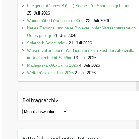
In eigener (Grünes-Blätt’l-) Sache: Der Spar-Uhu geht um!
25. Juli 2026
Wanderhütte Löwenhain eröffnet
23. Juli 2026
Neues Personal und neue Projekte in der Naturschutzstation
Osterzgebirge
21. Juli 2026
Solarpark-Salamitaktik
21. Juli 2026
Wiesen voller Leben: Wir laden ein zum Fest der Artenvielfalt
in Reinhardtsdorf-Schöna
13. Juli 2026
Madagaskar-AG-Camp 2026
4. Juli 2026
Wetterrückblick Juni 2026
2. Juli 2026
Beitragsarchiv
B
e
i
t
Bitte folge und unterstütze uns: