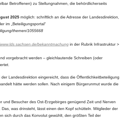
ttelbar Betroffenen) zu Stellungnahmen, die behördlicherseits
ugust 2025
möglich: schriftlich an die Adresse der Landesdirektion,
der im „Beteiligungsportal“
teiligung/themen/1055668
//www.lds.sachsen.de/bekanntmachung
in der Rubrik Infrastruktur >
 und vorgebracht werden – gleichlautende Schreiben (oder
ertet.
er Landesdirektion eingereicht, dass die Öffentlichkeitbeteiligung
ehandelt hätte werden sollen. Nach einigem Bürgerunmut wurde die
er und Besucher des Ost-Erzgebirges genügend Zeit und Nerven
s, was drinsteht, lässt einen den Kopf schütteln. Mitglieder der
n sich durch das Konvolut gewühlt, den größten Teil der