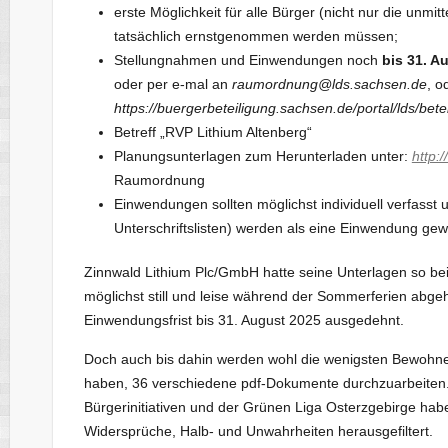
erste Möglichkeit für alle Bürger (nicht nur die unmi
tatsächlich ernstgenommen werden müssen;
Stellungnahmen und Einwendungen noch
bis 31. A
oder per e-mal an
raumordnung@lds.sachsen.de
, o
https://buergerbeteiligung.sachsen.de/portal/lds/be
Betreff „RVP Lithium Altenberg“
Planungsunterlagen zum Herunterladen unter:
http:
Raumordnung
Einwendungen sollten möglichst individuell verfasst
Unterschriftslisten) werden als eine Einwendung gew
Zinnwald Lithium Plc/GmbH hatte seine Unterlagen so bei d
möglichst still und leise während der Sommerferien abg
Einwendungsfrist bis 31. August 2025 ausgedehnt.
Doch auch bis dahin werden wohl die wenigsten Bewohn
haben, 36 verschiedene pdf-Dokumente durchzuarbeiten. Da
Bürgerinitiativen und der Grünen Liga Osterzgebirge habe
Widersprüche, Halb- und Unwahrheiten herausgefiltert.