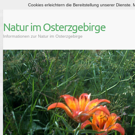
Cookies erleichtern die Bereitstellung unserer Dienste.
S
k
i
Natur im Osterzgebirge
p
t
Informationen zur Natur im Osterzgebirge
o
c
o
n
t
e
n
t