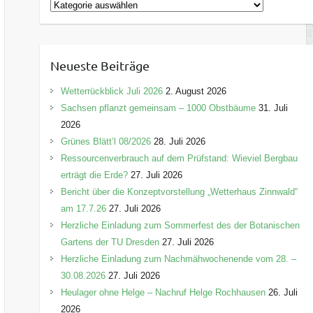
K
a
t
e
Neueste Beiträge
g
o
Wetterrückblick Juli 2026
2. August 2026
r
Sachsen pflanzt gemeinsam – 1000 Obstbäume
31. Juli
i
2026
e
Grünes Blätt’l 08/2026
28. Juli 2026
n
Ressourcenverbrauch auf dem Prüfstand: Wieviel Bergbau
erträgt die Erde?
27. Juli 2026
Bericht über die Konzeptvorstellung „Wetterhaus Zinnwald“
am 17.7.26
27. Juli 2026
Herzliche Einladung zum Sommerfest des der Botanischen
Gartens der TU Dresden
27. Juli 2026
Herzliche Einladung zum Nachmähwochenende vom 28. –
30.08.2026
27. Juli 2026
Heulager ohne Helge – Nachruf Helge Rochhausen
26. Juli
2026