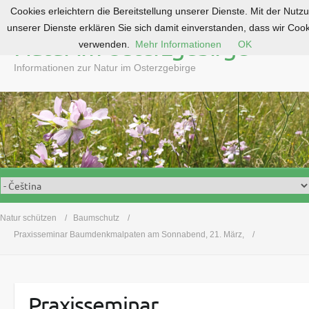
Cookies erleichtern die Bereitstellung unserer Dienste. Mit der Nutz
S
unserer Dienste erklären Sie sich damit einverstanden, dass wir Coo
k
Natur im Osterzgebirge
verwenden.
Mehr Informationen
OK
i
p
Informationen zur Natur im Osterzgebirge
t
o
c
o
n
t
e
n
t
Natur schützen
Baumschutz
Praxisseminar Baumdenkmalpaten am Sonnabend, 21. März,
Praxisseminar