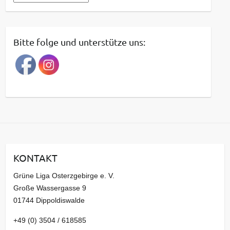
e
i
t
Bitte folge und unterstütze uns:
r
a
g
s
a
r
c
h
i
KONTAKT
v
Grüne Liga Osterzgebirge e. V.
Große Wassergasse 9
01744 Dippoldiswalde
+49 (0) 3504 / 618585