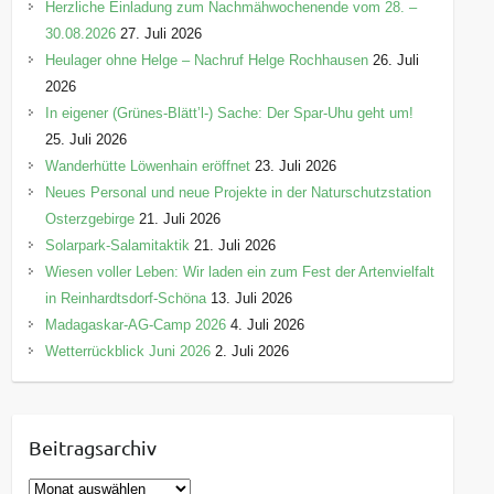
Herzliche Einladung zum Nachmähwochenende vom 28. –
30.08.2026
27. Juli 2026
Heulager ohne Helge – Nachruf Helge Rochhausen
26. Juli
2026
In eigener (Grünes-Blätt’l-) Sache: Der Spar-Uhu geht um!
25. Juli 2026
Wanderhütte Löwenhain eröffnet
23. Juli 2026
Neues Personal und neue Projekte in der Naturschutzstation
Osterzgebirge
21. Juli 2026
Solarpark-Salamitaktik
21. Juli 2026
Wiesen voller Leben: Wir laden ein zum Fest der Artenvielfalt
in Reinhardtsdorf-Schöna
13. Juli 2026
Madagaskar-AG-Camp 2026
4. Juli 2026
Wetterrückblick Juni 2026
2. Juli 2026
Beitragsarchiv
B