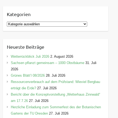
Kategorien
K
a
t
e
Neueste Beiträge
g
o
Wetterrückblick Juli 2026
2. August 2026
r
Sachsen pflanzt gemeinsam – 1000 Obstbäume
31. Juli
i
2026
e
Grünes Blätt’l 08/2026
28. Juli 2026
n
Ressourcenverbrauch auf dem Prüfstand: Wieviel Bergbau
erträgt die Erde?
27. Juli 2026
Bericht über die Konzeptvorstellung „Wetterhaus Zinnwald“
am 17.7.26
27. Juli 2026
Herzliche Einladung zum Sommerfest des der Botanischen
Gartens der TU Dresden
27. Juli 2026