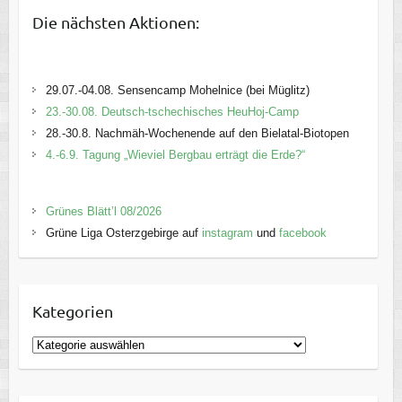
Die nächsten Aktionen:
29.07.-04.08. Sensencamp Mohelnice (bei Müglitz)
23.-30.08. Deutsch-tschechisches HeuHoj-Camp
28.-30.8. Nachmäh-Wochenende auf den Bielatal-Biotopen
4.-6.9. Tagung „Wieviel Bergbau erträgt die Erde?“
Grünes Blätt’l 08/2026
Grüne Liga Osterzgebirge auf
instagram
und
facebook
Kategorien
K
a
t