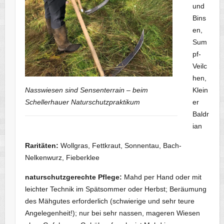
und
Bins
en,
Sum
pf-
Veilc
hen,
Klein
Nasswiesen sind Sensenterrain – beim
er
Schellerhauer Naturschutzpraktikum
Baldr
ian
Raritäten:
Wollgras, Fettkraut, Sonnentau, Bach-
Nelkenwurz, Fieberklee
naturschutzgerechte Pflege:
Mahd per Hand oder mit
leichter Technik im Spätsommer oder Herbst; Beräumung
des Mähgutes erforderlich (schwierige und sehr teure
Angelegenheit!); nur bei sehr nassen, mageren Wiesen