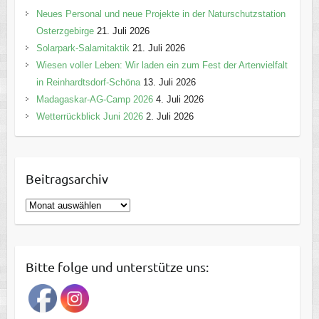
Neues Personal und neue Projekte in der Naturschutzstation
Osterzgebirge
21. Juli 2026
Solarpark-Salamitaktik
21. Juli 2026
Wiesen voller Leben: Wir laden ein zum Fest der Artenvielfalt
in Reinhardtsdorf-Schöna
13. Juli 2026
Madagaskar-AG-Camp 2026
4. Juli 2026
Wetterrückblick Juni 2026
2. Juli 2026
Beitragsarchiv
B
e
i
t
Bitte folge und unterstütze uns:
r
a
g