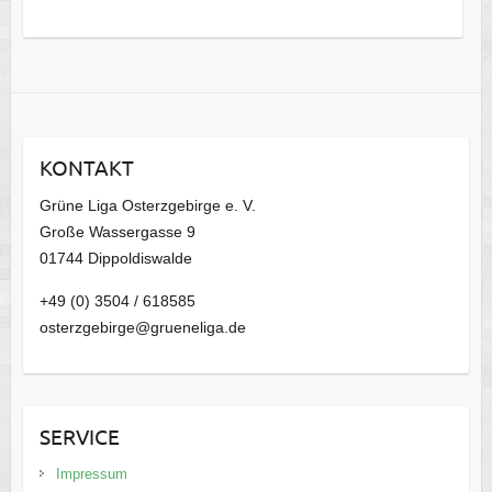
s
a
r
c
h
i
KONTAKT
v
Grüne Liga Osterzgebirge e. V.
Große Wassergasse 9
01744 Dippoldiswalde
+49 (0) 3504 / 618585
osterzgebirge@grueneliga.de
SERVICE
Impressum