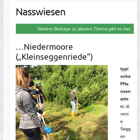
Nasswiesen
Weitere Beiträge zu diesem Thema gibt es hier.
…Niedermoore
(„Kleinseggenriede“)
typi
sche
Pfla
nzen
arte
n:
di
vers
e
Segg
en