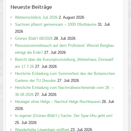
e
Neueste Beiträge
g
o
Wetterrückblick Juli 2026
2. August 2026
r
Sachsen pflanzt gemeinsam – 1000 Obstbäume
31. Juli
i
2026
e
Grünes Blätt’l 08/2026
28. Juli 2026
n
Ressourcenverbrauch auf dem Prüfstand: Wieviel Bergbau
erträgt die Erde?
27. Juli 2026
Bericht über die Konzeptvorstellung „Wetterhaus Zinnwald“
am 17.7.26
27. Juli 2026
Herzliche Einladung zum Sommerfest des der Botanischen
Gartens der TU Dresden
27. Juli 2026
Herzliche Einladung zum Nachmähwochenende vom 28. –
30.08.2026
27. Juli 2026
Heulager ohne Helge – Nachruf Helge Rochhausen
26. Juli
2026
In eigener (Grünes-Blätt’l-) Sache: Der Spar-Uhu geht um!
25. Juli 2026
Wanderhütte Löwenhain eröffnet
23. Juli 2026