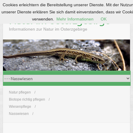
Cookies erleichtern die Bereitstellung unserer Dienste. Mit der Nutzu
S
unserer Dienste erklären Sie sich damit einverstanden, dass wir Cook
k
Natur im Osterzgebirge
verwenden.
Mehr Informationen
OK
i
p
Informationen zur Natur im Osterzgebirge
t
o
c
o
n
t
e
n
t
Natur pflegen
Biotope richtig pflegen
Wiesenpflege
Nasswiesen