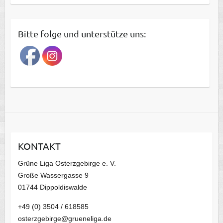
e
i
t
Bitte folge und unterstütze uns:
r
a
g
s
a
r
c
h
i
KONTAKT
v
Grüne Liga Osterzgebirge e. V.
Große Wassergasse 9
01744 Dippoldiswalde
+49 (0) 3504 / 618585
osterzgebirge@grueneliga.de