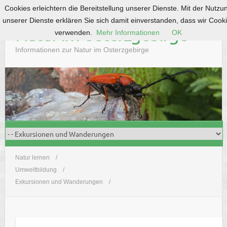
Cookies erleichtern die Bereitstellung unserer Dienste. Mit der Nutzu
S
unserer Dienste erklären Sie sich damit einverstanden, dass wir Cook
k
Natur im Osterzgebirge
verwenden.
Mehr Informationen
OK
i
p
Informationen zur Natur im Osterzgebirge
t
o
c
o
n
t
e
n
t
Natur lernen
Umweltbildung
Exkursionen und Wanderungen