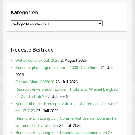
Kategorien
K
a
t
e
Neueste Beiträge
g
o
Wetterrückblick Juli 2026
2. August 2026
r
Sachsen pflanzt gemeinsam – 1000 Obstbäume
31. Juli
i
2026
e
Grünes Blätt’l 08/2026
28. Juli 2026
n
Ressourcenverbrauch auf dem Prüfstand: Wieviel Bergbau
erträgt die Erde?
27. Juli 2026
Bericht über die Konzeptvorstellung „Wetterhaus Zinnwald“
am 17.7.26
27. Juli 2026
Herzliche Einladung zum Sommerfest des der Botanischen
Gartens der TU Dresden
27. Juli 2026
Herzliche Einladung zum Nachmähwochenende vom 28. –