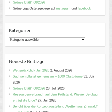
Grünes Blätt’l 08/2026
Grüne Liga Osterzgebirge auf
instagram
und
facebook
Kategorien
K
a
t
e
Neueste Beiträge
g
o
Wetterrückblick Juli 2026
2. August 2026
r
Sachsen pflanzt gemeinsam – 1000 Obstbäume
31. Juli
i
2026
e
Grünes Blätt’l 08/2026
28. Juli 2026
n
Ressourcenverbrauch auf dem Prüfstand: Wieviel Bergbau
erträgt die Erde?
27. Juli 2026
Bericht über die Konzeptvorstellung „Wetterhaus Zinnwald“