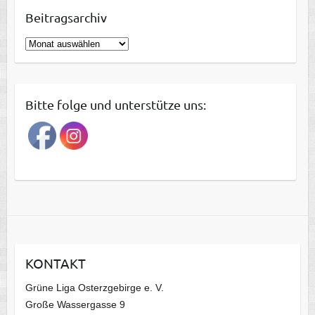
Beitragsarchiv
B
e
i
t
Bitte folge und unterstütze uns:
r
a
g
s
a
r
c
h
i
KONTAKT
v
Grüne Liga Osterzgebirge e. V.
Große Wassergasse 9