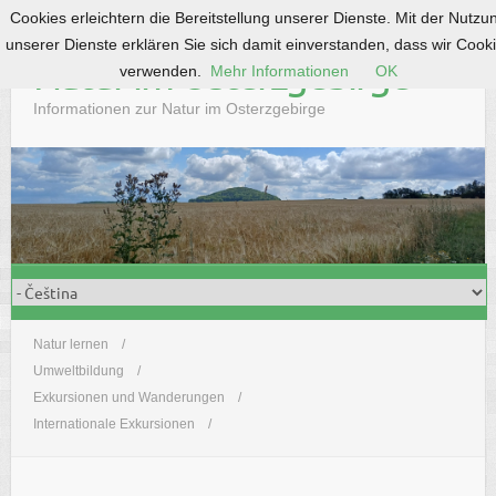
Cookies erleichtern die Bereitstellung unserer Dienste. Mit der Nutzu
S
unserer Dienste erklären Sie sich damit einverstanden, dass wir Cook
k
Natur im Osterzgebirge
verwenden.
Mehr Informationen
OK
i
p
Informationen zur Natur im Osterzgebirge
t
o
c
o
n
t
e
n
t
Natur lernen
Umweltbildung
Exkursionen und Wanderungen
Internationale Exkursionen