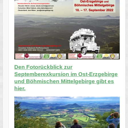
Den Fotorückblick zur
Septemberexkursion im Ost-Erzgebirge
und Böhmischen Mittelgebirge gibt es
hier.