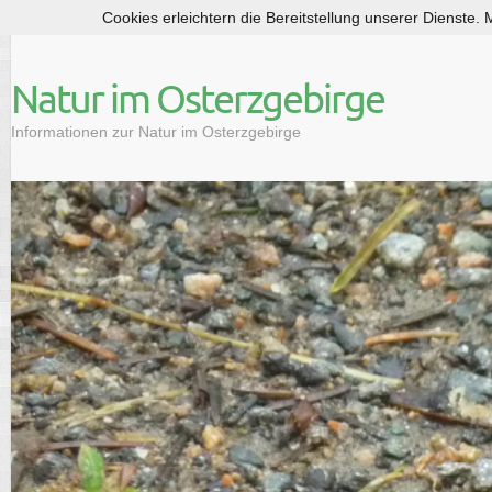
Cookies erleichtern die Bereitstellung unserer Dienste.
S
k
i
Natur im Osterzgebirge
p
t
Informationen zur Natur im Osterzgebirge
o
c
o
n
t
e
n
t