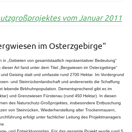
hutzgroßprojektes vom Januar 2011
ergwiesen im Osterzgebirge“
n in „Gebieten von gesamtstaatlich repräsentativer Bedeutung“
dieser Art fand unter dem Titel „Bergwiesen im Osterzgebirge“
und Geising statt und umfasste rund 2700 Hektar. Im Vordergrund
iesen- und Steinrückenlandschaft und andererseits die Schaffung
t lebende Birkhuhnpopulation. Dementsprechend gibt es im
ktar) und Grenzwiesen Fürstenau (rund 450 Hektar). In diesen
hmen des Naturschutz-Großprojektes, insbesondere Entbuschung
zen von Steinrücken, Wiederherstellung alter Trockenmauern,
chführung erfolgt unter fachlicher Leitung des Projektmanagers
ne.
lege- und Entwicklungsplan. Für das gesamte Projekt wurde rund 5