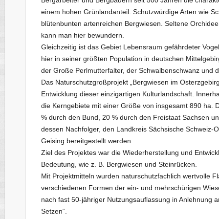
einem hohen Grünlandanteil. Schutzwürdige Arten wie Sch
blütenbunten artenreichen Bergwiesen. Seltene Orchideena
kann man hier bewundern.
Gleichzeitig ist das Gebiet Lebensraum gefährdeter Vog
hier in seiner größten Population in deutschen Mittelge
der Große Perlmutterfalter, der Schwalbenschwanz und d
Das Naturschutzgroßprojekt „Bergwiesen im Osterzgebirg
Entwicklung dieser einzigartigen Kulturlandschaft. Innerh
die Kerngebiete mit einer Größe von insgesamt 890 ha. 
% durch den Bund, 20 % durch den Freistaat Sachsen und
dessen Nachfolger, den Landkreis Sächsische Schweiz-Os
Geising bereitgestellt werden.
Ziel des Projektes war die Wiederherstellung und Entwic
Bedeutung, wie z. B. Bergwiesen und Steinrücken.
Mit Projektmitteln wurden naturschutzfachlich wertvolle 
verschiedenen Formen der ein- und mehrschürigen Wies
nach fast 50-jähriger Nutzungsauflassung in Anlehnung a
Setzen“.