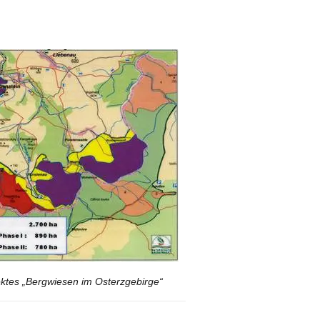
ktes „Bergwiesen im Osterzgebirge“