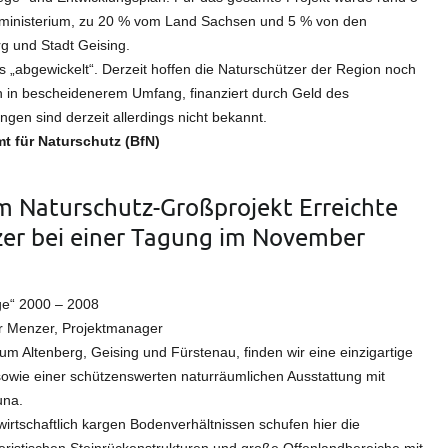
ltministerium, zu 20 % vom Land Sachsen und 5 % von den
rg und Stadt Geising.
„abgewickelt“. Derzeit hoffen die Naturschützer der Region noch
ch in bescheidenerem Umfang, finanziert durch Geld des
gen sind derzeit allerdings nicht bekannt.
t für Naturschutz (BfN)
 im Naturschutz-Großprojekt Erreichte
er bei einer Tagung im November
ge“ 2000 – 2008
ger Menzer, Projektmanager
 Altenberg, Geising und Fürstenau, finden wir eine einzigartige
sowie einer schützenswerten naturräumlichen Ausstattung mit
una.
rtschaftlich kargen Bodenverhältnissen schufen hier die
eristischen Steinrückenstrukturen und große Offenlandbereiche mit