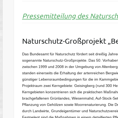
Pressemitteilung des Natursc
Naturschutz-Großprojekt „B
Das Bundesamt für Naturschutz fördert seit dreißig Jahre
sogenannte Naturschutz-Großprojekte. Das 50. Vorhaben 
zwischen 1999 und 2008 in der Umgebung von Altenberg 
standen einerseits die Erhaltung der artenreichen Bergw
günstiger Lebensraumbedingungen für die im Kammgebie
Projektraum zwei Kerngebiete: Geisingberg (rund 300 He
Kerngebieten konzentrieren sich die praktischen Maßna
brachgefallenen Grünlandes, Wiesenmahd, Auf-Stock-Set
Pflanzung von Gehölzen sowie Moorrenaturierung. Die Dur
durch Landwirte, Grundeigentümer und Naturschutzverei
Festgelegt sind die Maßnahmen in einem detaillierten Pf