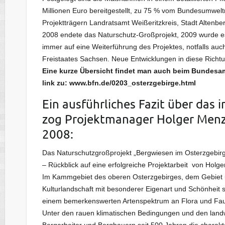
Millionen Euro bereitgestellt, zu 75 % vom Bundesumwe
Projektträgern Landratsamt Weißeritzkreis, Stadt Altenbe
2008 endete das Naturschutz-Großprojekt, 2009 wurde es 
immer auf eine Weiterführung des Projektes, notfalls au
Freistaates Sachsen. Neue Entwicklungen in diese Richtun
Eine kurze Übersicht findet man auch beim Bundesam
link zu: www.bfn.de/0203_osterzgebirge.html
Ein ausführliches Fazit über das
zog Projektmanager Holger Menz
2008:
Das Naturschutzgroßprojekt „Bergwiesen im Osterzgebir
– Rückblick auf eine erfolgreiche Projektarbeit von Hol
Im Kammgebiet des oberen Osterzgebirges, dem Gebiet um
Kulturlandschaft mit besonderer Eigenart und Schönheit 
einem bemerkenswerten Artenspektrum an Flora und Fa
Unter den rauen klimatischen Bedingungen und den landwi
Bergarbeiter und Bergbauern seit 500 Jahren die charakt