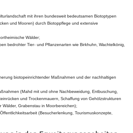
lturlandschaft mit ihren bundesweit bedeutsamen Biotoptypen
ücken und Mooren) durch Biotoppflege und extensive
dortheimische Wälder;
en bedrohter Tier- und Pflanzenarten wie Birkhuhn, Wachtelkönig,
icherung biotopeinrichtender Maßnahmen und der nachhaltigen
 Maßnahmen (Mahd mit und ohne Nachbeweidung, Entbuschung,
Steinrücken und Trockenmauern, Schaffung von Gehölzstrukturen
r Wälder, Grabenstau in Moorbereichen);
Öffentlichkeitsarbeit (Besucherlenkung, Tourismuskonzepte,