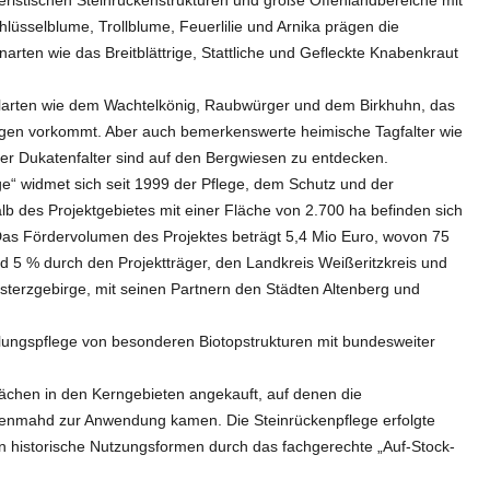
lüsselblume, Trollblume, Feuerlilie und Arnika prägen die
rten wie das Breitblättrige, Stattliche und Gefleckte Knabenkraut
elarten wie dem Wachtelkönig, Raubwürger und dem Birkhuhn, das
birgen vorkommt. Aber auch bemerkenswerte heimische Tagfalter wie
er Dukatenfalter sind auf den Bergwiesen zu entdecken.
e“ widmet sich seit 1999 der Pflege, dem Schutz und der
alb des Projektgebietes mit einer Fläche von 2.700 ha befinden sich
Das Fördervolumen des Projektes beträgt 5,4 Mio Euro, wovon 75
 5 % durch den Projektträger, den Landkreis Weißeritzkreis und
terzgebirge, mit seinen Partnern den Städten Altenberg und
klungspflege von besonderen Biotopstrukturen mit bundesweiter
Flächen in den Kerngebieten angekauft, auf denen die
enmahd zur Anwendung kamen. Die Steinrückenpflege erfolgte
n historische Nutzungsformen durch das fachgerechte „Auf-Stock-