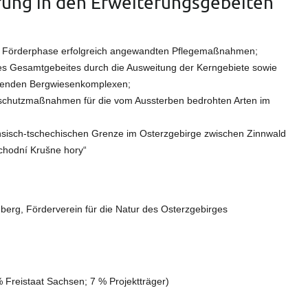
rung in den Erweiterungsgebeiten
en Förderphase erfolgreich angewandten Pflegemaßnahmen;
es Gesamtgebeites durch die Ausweitung der Kerngebiete sowie
genden Bergwiesenkomplexen;
enschutzmaßnahmen für die vom Aussterben bedrohten Arten im
sisch-tschechischen Grenze im Osterzgebirge zwischen Zinnwald
chodní Krušne hory“
berg, Förderverein für die Natur des Osterzgebirges
Freistaat Sachsen; 7 % Projektträger)