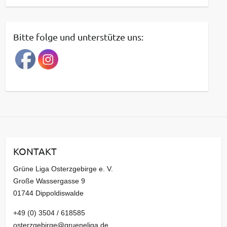
e
i
t
Bitte folge und unterstütze uns:
r
a
g
s
a
r
c
h
i
KONTAKT
v
Grüne Liga Osterzgebirge e. V.
Große Wassergasse 9
01744 Dippoldiswalde
+49 (0) 3504 / 618585
osterzgebirge@grueneliga.de