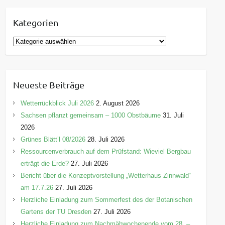
Kategorien
K
a
t
e
Neueste Beiträge
g
o
Wetterrückblick Juli 2026
2. August 2026
r
Sachsen pflanzt gemeinsam – 1000 Obstbäume
31. Juli
i
2026
e
Grünes Blätt’l 08/2026
28. Juli 2026
n
Ressourcenverbrauch auf dem Prüfstand: Wieviel Bergbau
erträgt die Erde?
27. Juli 2026
Bericht über die Konzeptvorstellung „Wetterhaus Zinnwald“
am 17.7.26
27. Juli 2026
Herzliche Einladung zum Sommerfest des der Botanischen
Gartens der TU Dresden
27. Juli 2026
Herzliche Einladung zum Nachmähwochenende vom 28. –