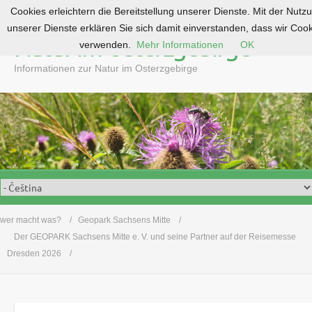
Cookies erleichtern die Bereitstellung unserer Dienste. Mit der Nutz
S
unserer Dienste erklären Sie sich damit einverstanden, dass wir Coo
k
Natur im Osterzgebirge
verwenden.
Mehr Informationen
OK
i
p
Informationen zur Natur im Osterzgebirge
t
o
c
o
n
t
e
n
t
wer macht was?
Geopark Sachsens Mitte
Der GEOPARK Sachsens Mitte e. V. und seine Partner auf der Reisemesse
Dresden 2026