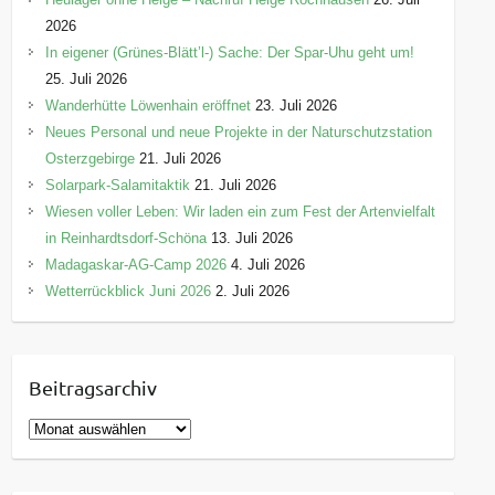
2026
In eigener (Grünes-Blätt’l-) Sache: Der Spar-Uhu geht um!
25. Juli 2026
Wanderhütte Löwenhain eröffnet
23. Juli 2026
Neues Personal und neue Projekte in der Naturschutzstation
Osterzgebirge
21. Juli 2026
Solarpark-Salamitaktik
21. Juli 2026
Wiesen voller Leben: Wir laden ein zum Fest der Artenvielfalt
in Reinhardtsdorf-Schöna
13. Juli 2026
Madagaskar-AG-Camp 2026
4. Juli 2026
Wetterrückblick Juni 2026
2. Juli 2026
Beitragsarchiv
B
e
i