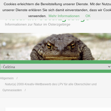
Cookies erleichtern die Bereitstellung unserer Dienste. Mit der Nutz
S
unserer Dienste erklären Sie sich damit einverstanden, dass wir Coo
k
Natur im Osterzgebirge
verwenden.
Mehr Informationen
OK
i
p
Informationen zur Natur im Osterzgebirge
t
o
c
o
n
t
e
n
t
Allgemein
Natur(a) 2000-Kreativ-Wettbewerb des LPV für alle Oberschüler und
Gymnasiasten