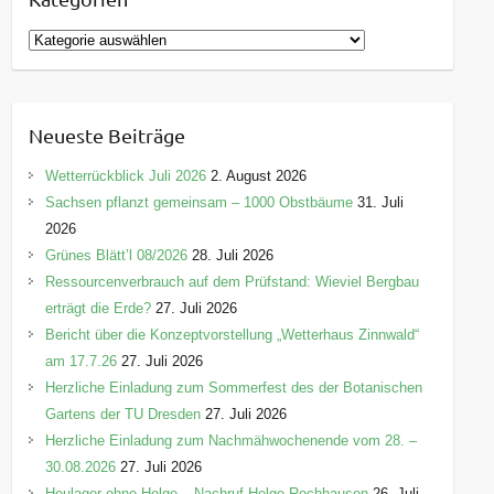
K
a
t
e
Neueste Beiträge
g
o
Wetterrückblick Juli 2026
2. August 2026
r
Sachsen pflanzt gemeinsam – 1000 Obstbäume
31. Juli
i
2026
e
Grünes Blätt’l 08/2026
28. Juli 2026
n
Ressourcenverbrauch auf dem Prüfstand: Wieviel Bergbau
erträgt die Erde?
27. Juli 2026
Bericht über die Konzeptvorstellung „Wetterhaus Zinnwald“
am 17.7.26
27. Juli 2026
Herzliche Einladung zum Sommerfest des der Botanischen
Gartens der TU Dresden
27. Juli 2026
Herzliche Einladung zum Nachmähwochenende vom 28. –
30.08.2026
27. Juli 2026
Heulager ohne Helge – Nachruf Helge Rochhausen
26. Juli