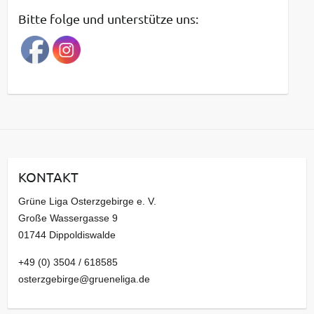
t
Bitte folge und unterstütze uns:
r
a
g
s
a
r
c
h
i
KONTAKT
v
Grüne Liga Osterzgebirge e. V.
Große Wassergasse 9
01744 Dippoldiswalde
+49 (0) 3504 / 618585
osterzgebirge@grueneliga.de